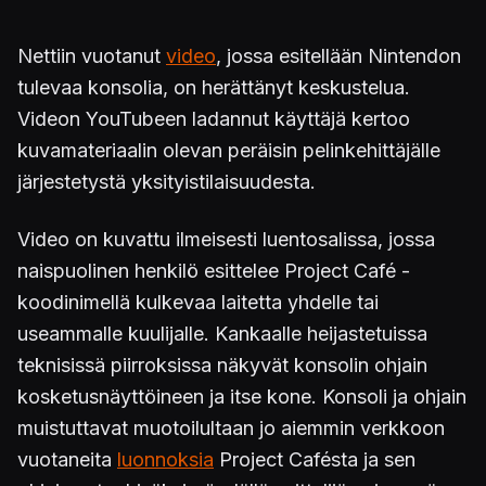
Nettiin vuotanut
video
, jossa esitellään Nintendon
tulevaa konsolia, on herättänyt keskustelua.
Videon YouTubeen ladannut käyttäjä kertoo
kuvamateriaalin olevan peräisin pelinkehittäjälle
järjestetystä yksityistilaisuudesta.
Video on kuvattu ilmeisesti luentosalissa, jossa
naispuolinen henkilö esittelee Project Café -
koodinimellä kulkevaa laitetta yhdelle tai
useammalle kuulijalle. Kankaalle heijastetuissa
teknisissä piirroksissa näkyvät konsolin ohjain
kosketusnäyttöineen ja itse kone. Konsoli ja ohjain
muistuttavat muotoilultaan jo aiemmin verkkoon
vuotaneita
luonnoksia
Project Cafésta ja sen