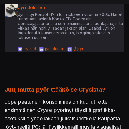
Jyri Jokinen
Jyri liittyi KonsoliFINin toimitukseen vuonna 2005. Hänet
tunnetaan lähinnä KonsoliFIN Podcastin
perustajajäsenenä ja sen ensimmäisenä juontajana, mitä
virkaa hän hoiti yli sadan jakson ajan. Lisäksi Jyri on
kirjoittanut lukuisia arvosteluja, blogikirjoituksia ja
jokusen uutisen.
jryi.net
jyrijokinen
@jryi
Juu, mutta pyörittääkö se Crysista?
Jopa paatunein konsolimies on kuullut, ettei
ensimmäinen
Crysis
pyörinyt täysillä grafiikka-
asetuksilla yhdelläkään julkaisuhetkellä kaupasta
löytyneellä PC:llä. Fysiikkamallinnus ja visuaaliset