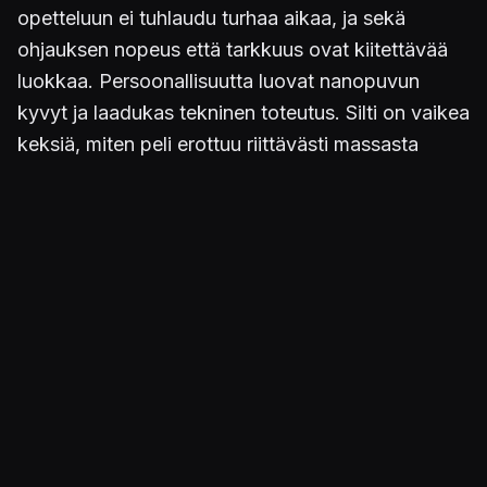
opetteluun ei tuhlaudu turhaa aikaa, ja sekä
ohjauksen nopeus että tarkkuus ovat kiitettävää
luokkaa. Persoonallisuutta luovat nanopuvun
kyvyt ja laadukas tekninen toteutus. Silti on vaikea
keksiä, miten peli erottuu riittävästi massasta
kerätäkseen uskollisen fanijoukon näin
verkkosodinnan täyttämänä vuonna.
Killzone
3:ssa
on paremmat grafiikat ja Warzone-
moninpelitila,
Socom
panostaa realistisuuteen ja
taktisuuteen,
Brink
rakentaa tiimityön varaan ja
uudet
Battlefieldit
ja
Call of Dutyt
vetävät massoja
puoleensa pelkästään vanhoilla ansioillaan.
Vaikka
Crysis 2
on laadukas peli, se ei räjäytä
tajuntaa. Kampanja on paria pitkitettyä taistelua ja
kummallisesti sijoitettua tallennuspistettä lukuun