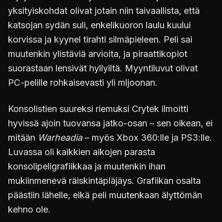
yksityiskohdat olivat jotain niin taivaallista, että
katsojan sydän suli, enkelikuoron laulu kuului
korvissa ja kyynel tirahti silmäpieleen. Peli sai
muutenkin ylistäviä arvioita, ja piraattikopiot
suorastaan lensivät hyllyiltä. Myyntiluvut olivat
PC-pelille rohkaisevasti yli mljoonan.
Konsolistien suureksi riemuksi Crytek ilmoitti
hyvissä ajoin tuovansa jatko-osan – sen oikean, ei
mitään
Warheadia
– myös Xbox 360:lle ja PS3:lle.
Luvassa oli kaikkien aikojen parasta
konsolipeligrafiikkaa ja muutenkin ihan
mukiinmenevä räiskintäpläjäys. Grafiikan osalta
päästiin lähelle, eikä peli muutenkaan älyttömän
kehno ole.