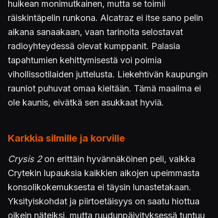
huikean monimutkainen, mutta se toimii
räiskintäpelin runkona. Alcatraz ei itse sano pelin
aikana sanaakaan, vaan tarinoita selostavat
radioyhteydessä olevat kumppanit. Palasia
tapahtumien kehittymisestä voi poimia
vihollissotilaiden juttelusta. Liekehtivän kaupungin
rauniot puhuvat omaa kieltään. Tämä maailma ei
ole kaunis, eivätkä sen asukkaat hyviä.
Karkkia silmille ja korville
Crysis 2
on erittäin hyvännäköinen peli, vaikka
Crytekin lupauksia kaikkien aikojen upeimmasta
konsolikokemuksesta ei täysin lunastetakaan.
Yksityiskohdat ja piirtoetäisyys on saatu hiottua
oikein näteiksi, mutta ruudunpäivityksessä tuntuu