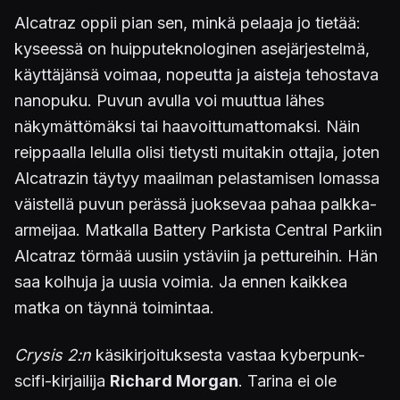
Alcatraz oppii pian sen, minkä pelaaja jo tietää:
kyseessä on huipputeknologinen asejärjestelmä,
käyttäjänsä voimaa, nopeutta ja aisteja tehostava
nanopuku. Puvun avulla voi muuttua lähes
näkymättömäksi tai haavoittumattomaksi. Näin
reippaalla lelulla olisi tietysti muitakin ottajia, joten
Alcatrazin täytyy maailman pelastamisen lomassa
väistellä puvun perässä juoksevaa pahaa palkka-
armeijaa. Matkalla Battery Parkista Central Parkiin
Alcatraz törmää uusiin ystäviin ja pettureihin. Hän
saa kolhuja ja uusia voimia. Ja ennen kaikkea
matka on täynnä toimintaa.
Crysis 2:n
käsikirjoituksesta vastaa kyberpunk-
scifi-kirjailija
Richard Morgan
. Tarina ei ole