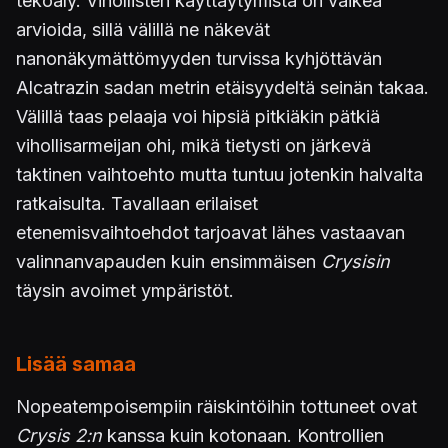
tekoäly. Vihollisten käyttäytymistä on vaikea
arvioida, sillä välillä ne näkevät
nanonäkymättömyyden turvissa kyhjöttävän
Alcatrazin sadan metrin etäisyydeltä seinän takaa.
Välillä taas pelaaja voi hipsiä pitkiäkin pätkiä
vihollisarmeijan ohi, mikä tietysti on järkevä
taktinen vaihtoehto mutta tuntuu jotenkin halvalta
ratkaisulta. Tavallaan erilaiset
etenemisvaihtoehdot tarjoavat lähes vastaavan
valinnanvapauden kuin ensimmäisen
Crysisin
täysin avoimet ympäristöt.
Lisää samaa
Nopeatempoisempiin räiskintöihin tottuneet ovat
Crysis 2:n
kanssa kuin kotonaan. Kontrollien