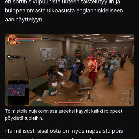
eri sortin sivupuuhista uuteen taistelutyyliin ja
hulppeammasta ulkoasusta englanninkieliseen
ääninäyttelyyn.
Kuva
Toimistolla nujakoinnissa aseeksi käyvät kaikki roippeet
pöydistä tuoleihin.
Harmillisesti sisällöstä on myös napsaistu pois