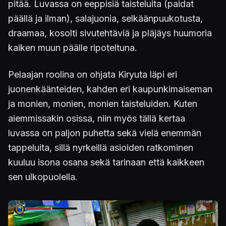
pitää. Luvassa on eeppisiä taisteluita (paidat
päällä ja ilman), salajuonia, selkäänpuukotusta,
draamaa, kosolti sivutehtäviä ja pläjäys huumoria
kaiken muun päälle ripoteltuna.
Pelaajan roolina on ohjata Kiryuta läpi eri
juonenkäänteiden, kahden eri kaupunkimaiseman
ja monien, monien, monien taisteluiden. Kuten
aiemmissakin osissa, niin myös tällä kertaa
luvassa on paljon puhetta sekä vielä enemmän
tappeluita, sillä nyrkeillä asioiden ratkominen
kuuluu isona osana sekä tarinaan että kaikkeen
sen ulkopuolella.
Kuva