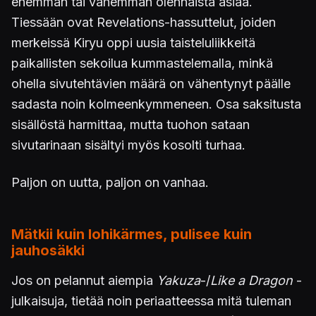
enemmän tai vähemmän olennaista asiaa.
Tiessään ovat Revelations-hassuttelut, joiden
merkeissä Kiryu oppi uusia taisteluliikkeitä
paikallisten sekoilua kummastelemalla, minkä
ohella sivutehtävien määrä on vähentynyt päälle
sadasta noin kolmeenkymmeneen. Osa saksitusta
sisällöstä harmittaa, mutta tuohon sataan
sivutarinaan sisältyi myös kosolti turhaa.
Paljon on uutta, paljon on vanhaa.
Mätkii kuin lohikärmes, pulisee kuin
jauhosäkki
Jos on pelannut aiempia
Yakuza
-/
Like a Dragon
-
julkaisuja, tietää noin periaatteessa mitä tuleman