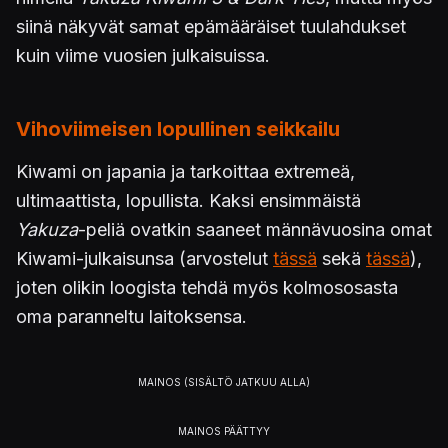
siinä näkyvät samat epämääräiset tuulahdukset
kuin viime vuosien julkaisuissa.
Vihoviimeisen lopullinen seikkailu
Kiwami on japania ja tarkoittaa extremeä,
ultimaattista, lopullista. Kaksi ensimmäistä
Yakuza
-peliä ovatkin saaneet männävuosina omat
Kiwami-julkaisunsa (arvostelut
tässä
sekä
tässä
),
joten olikin loogista tehdä myös kolmososasta
oma paranneltu laitoksensa.