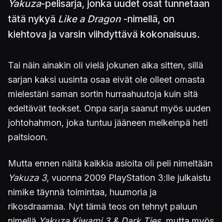
Yakuza
-pelisarja, jonka uudet osat tunnetaan
tätä nykyä
Like a Dragon
-nimellä, on
kiehtova ja varsin viihdyttävä kokonaisuus.
Tai näin ainakin oli vielä jokunen aika sitten, sillä
sarjan kaksi uusinta osaa eivät ole olleet omasta
mielestäni saman sortin hurraahuutoja kuin sitä
edeltävät teokset. Onpa sarja saanut myös uuden
johtohahmon, joka tuntuu jääneen melkeinpä heti
paitsioon.
Mutta ennen näitä kaikkia asioita oli peli nimeltään
Yakuza 3
, vuonna 2009 PlayStation 3:lle julkaistu
nimike täynnä toimintaa, huumoria ja
rikosdraamaa. Nyt tämä teos on tehnyt paluun
nimellä
Yakuza Kiwami 3 & Dark Ties
, mutta myös