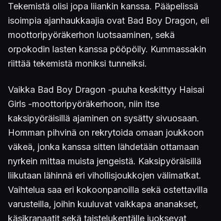
Tekemistä olisi jopa liiankin kanssa. Pääpelissä
isoimpia ajanhaukkaajia ovat Bad Boy Dragon, eli
moottoripyöräkerhon luotsaaminen, sekä
orpokodin lasten kanssa pööpöily. Kummassakin
riittää tekemistä moniksi tunneiksi.
Vaikka Bad Boy Dragon -puuha keskittyy Haisai
Girls -moottoripyöräkerhoon, niin itse
kaksipyöräisillä ajaminen on sysätty sivuosaan.
Homman pihvinä on rekrytoida omaan joukkoon
väkeä, jonka kanssa sitten lähdetään ottamaan
nyrkein mittaa muista jengeistä. Kaksipyöräisillä
liikutaan lähinnä eri vihollisjoukkojen välimatkat.
Vaihtelua saa eri kokoonpanoilla sekä ostettavilla
varusteilla, joihin kuuluvat vaikkapa ananakset,
käsikranaatit sekä taistelukentälle juoksevat