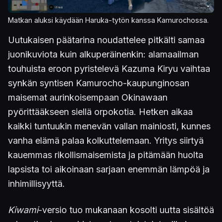
Matkan aluksi käydään Haruka-tytön kanssa Kamurochossa.
Uutukaisen päätarina noudattelee pitkälti samaa
juonikuviota kuin alkuperäinenkin: alamaailman
touhuista eroon pyristelevä Kazuma Kiryu vaihtaa
synkän syntisen Kamurocho-kaupunginosan
maisemat aurinkoisempaan Okinawaan
pyörittääkseen siellä orpokotia. Hetken aikaa
kaikki tuntuukin menevän vallan mainiosti, kunnes
vanha elämä palaa kolkuttelemaan. Yritys siirtyä
kauemmas rikollismaisemista ja pitämään huolta
lapsista toi aikoinaan sarjaan enemmän lämpöä ja
inhimillisyyttä.
Kiwami
-versio tuo mukanaan kosolti uutta sisältöä