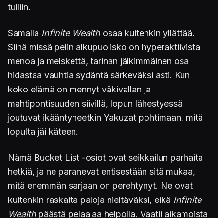
tulliin.
Samalla
Infinite Wealth
osaa kuitenkin yllättää.
Siinä missä pelin alkupuolisko on hyperaktiivista
menoa ja melskettä, tarinan jälkimmäinen osa
hidastaa vauhtia sydäntä särkeväksi asti. Kun
koko elämä on mennyt väkivallan ja
mahtipontisuuden siivillä, lopun lähestyessä
joutuvat ikääntyneetkin Yakuzat pohtimaan, mitä
lopulta jäi käteen.
Nämä Bucket List -osiot ovat seikkailun parhaita
hetkiä, ja ne paranevat entisestään sitä mukaa,
mitä enemmän sarjaan on perehtynyt. Ne ovat
kuitenkin raskaita paloja nieltäväksi, eikä
Infinite
Wealth
päästä pelaajaa helpolla. Vaatii aikamoista