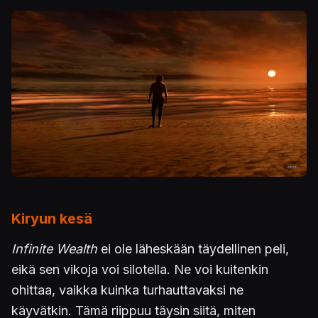
Kuva
Kiryun kesä
Infinite Wealth
ei ole läheskään täydellinen peli,
eikä sen vikoja voi silotella. Ne voi kuitenkin
ohittaa, vaikka kuinka turhauttavaksi ne
käyvätkin. Tämä riippuu täysin siitä, miten