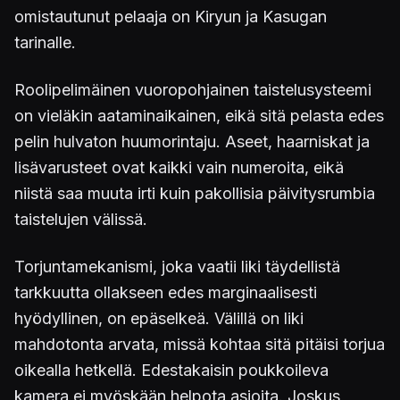
omistautunut pelaaja on Kiryun ja Kasugan
tarinalle.
Roolipelimäinen vuoropohjainen taistelusysteemi
on vieläkin aataminaikainen, eikä sitä pelasta edes
pelin hulvaton huumorintaju. Aseet, haarniskat ja
lisävarusteet ovat kaikki vain numeroita, eikä
niistä saa muuta irti kuin pakollisia päivitysrumbia
taistelujen välissä.
Torjuntamekanismi, joka vaatii liki täydellistä
tarkkuutta ollakseen edes marginaalisesti
hyödyllinen, on epäselkeä. Välillä on liki
mahdotonta arvata, missä kohtaa sitä pitäisi torjua
oikealla hetkellä. Edestakaisin poukkoileva
kamera ei myöskään helpota asioita. Joskus