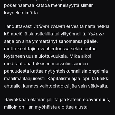
pokerinaamaa katsoa menneisyyttä silmiin
kyynelehtimättä.
Ilahduttavasti
Infinite Wealth
ei vesitä näitä hetkiä
kömpelöllä slapstickillä tai ylilyönneillä.
Yakuza
-
sarja on aina ymmärtänyt sanomansa päälle,
mutta kehittäjien vanhentuessa sekin tuntuu
löytäneen uusia ulottuvuuksia. Mikä alkoi
meditaationa toksisen maskuliinisuuden
pahuudesta kattaa nyt yhteiskunnallisia ongelmia
maailmanlaajuisesti. Kapitalismi ajaa lopulta kaikki
ahtaalle, kunnes vaihtoehdoksi jää vain väkivalta.
Raivokkaan elämän jäljiltä jää käteen epävarmuus,
milloin on liian myöhäistä aloittaa alusta.