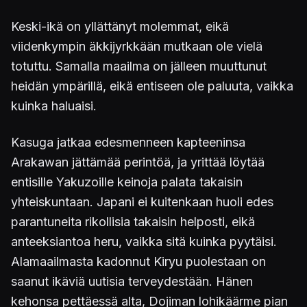
Keski-ikä on yllättänyt molemmat, eikä
viidenkympin äkkijyrkkään mutkaan ole vielä
totuttu. Samalla maailma on jälleen muuttunut
heidän ympärillä, eikä entiseen ole paluuta, vaikka
kuinka haluaisi.
Kasuga jatkaa edesmenneen kapteeninsa
Arakawan jättämää perintöä, ja yrittää löytää
entisille Yakuzoille keinoja palata takaisin
yhteiskuntaan. Japani ei kuitenkaan huoli edes
parantuneita rikollisia takaisin helposti, eikä
anteeksiantoa heru, vaikka sitä kuinka pyytäisi.
Alamaailmasta kadonnut Kiryu puolestaan on
saanut ikäviä uutisia terveydestään. Hänen
kehonsa pettäessä alta, Dojiman lohikäärme pian