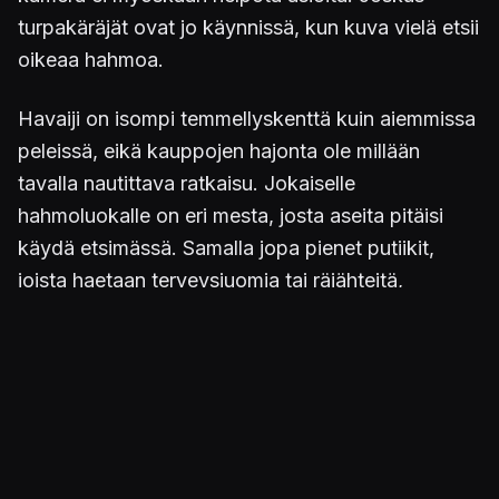
turpakäräjät ovat jo käynnissä, kun kuva vielä etsii
oikeaa hahmoa.
Havaiji on isompi temmellyskenttä kuin aiemmissa
peleissä, eikä kauppojen hajonta ole millään
tavalla nautittava ratkaisu. Jokaiselle
hahmoluokalle on eri mesta, josta aseita pitäisi
käydä etsimässä. Samalla jopa pienet putiikit,
joista haetaan terveysjuomia tai räjähteitä,
tarjoavat jokainen eri valikoimaa paikasta riippuen.
Tämä tarkoittaa, että iso osa ajasta menee siihen,
että tuotteiden perässä ravataan yhdeltä laidalta
toiselle.
Vaikeustaso heittää myös häränpyllyä