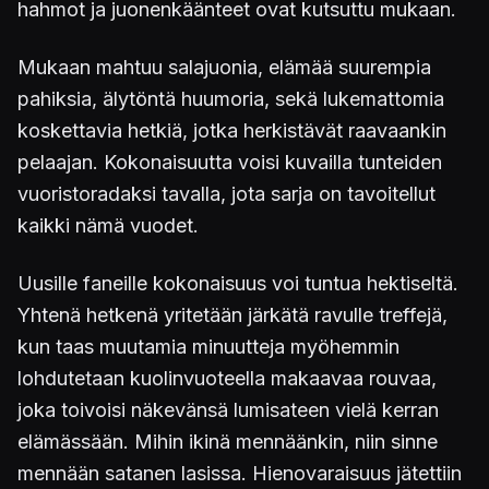
hahmot ja juonenkäänteet ovat kutsuttu mukaan.
Mukaan mahtuu salajuonia, elämää suurempia
pahiksia, älytöntä huumoria, sekä lukemattomia
koskettavia hetkiä, jotka herkistävät raavaankin
pelaajan. Kokonaisuutta voisi kuvailla tunteiden
vuoristoradaksi tavalla, jota sarja on tavoitellut
kaikki nämä vuodet.
Uusille faneille kokonaisuus voi tuntua hektiseltä.
Yhtenä hetkenä yritetään järkätä ravulle treffejä,
kun taas muutamia minuutteja myöhemmin
lohdutetaan kuolinvuoteella makaavaa rouvaa,
joka toivoisi näkevänsä lumisateen vielä kerran
elämässään. Mihin ikinä mennäänkin, niin sinne
mennään satanen lasissa. Hienovaraisuus jätettiin