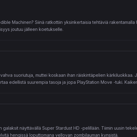
ble Machinen? Siinä ratkottiin yksinkertaisia tehtäviä rakentamalla hu
syys joutuu jälleen koetukselle.
vahva suoriutuja, muttei koskaan ihan räiskintäpelien kärkiluokkaa. J
taa edellistä suurempia tasoja ja jopa PlayStation Move -tuki. Kaik
alaksit näyttävällä Super Stardust HD -pelillään. Tiimin uusin tekele
selvitä hengissä loputtomana vellovan zombilauman kynsistä.