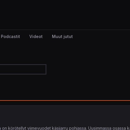
Podcastit
Videot
Muut jutut
 on körötellyt viimevuodet käsijarru pohjassa. Uusimmassa osassa ka