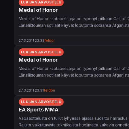
LUKIJAN ARVOSTELU
Medal of Honor
Medal of Honor -sotapelisarja on rypenyt pitkään Call of D
Länsiliittouman sotilaat käyvät loputonta sotaansa Afganist
27.3.2011 23.32
feldon
LUKIJAN ARVOSTELU
Medal of Honor
Medal of Honor -sotapelisarja on rypenyt pitkään Call of D
Länsiliittouman sotilaat käyvät loputonta sotaansa Afganist
27.3.2011 23.31
feldon
LUKIJAN ARVOSTELU
EA Sports MMA
Vapaaottelusta on tullut lyhyessä ajassa suosittu harrastus.
Rajulta vaikuttavista tekniikoista huolimatta vakavia onne