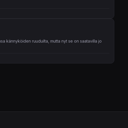
unsa kännyköiden ruuduilta, mutta nyt se on saatavilla jo
t vihaisten lintujen munat. Ritsan ammuksina toimivat linnut
 sininen lintu jakautuu lintuparveksi.
sivu