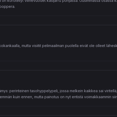
 on körötellyt viimevuodet käsijarru pohjassa. Uusimmassa osassa ka
uooppera.
okankaalla, mutta visiitit pelimaailman puolella eivät ole olleet lähes
mys: perinteinen tasohyppelypeli, jossa melkein kaikkea sai viritellä,
nemmän kuin ennen, mutta painotus on nyt entistä voimakkaammin sii