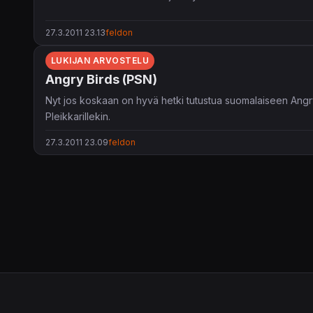
27.3.2011 23.13
feldon
LUKIJAN ARVOSTELU
Angry Birds (PSN)
Nyt jos koskaan on hyvä hetki tutustua suomalaiseen Angry Bi
Pleikkarillekin.
27.3.2011 23.09
feldon
Angry Birdsin idea on petollisen yksinkertainen: pelaajan pi
itse ja niillä kaikilla on käytössä erilainen jekku possujen 