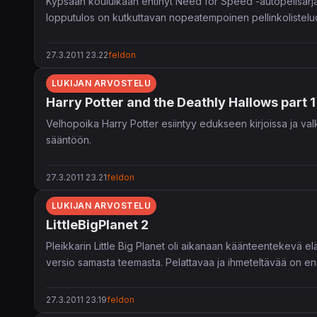
Kypsään kouluikään ehtinyt Need for Speed -autopelisarja
lopputulos on kutkuttavan nopeatempoinen pellinkolistel
27.3.2011 23.22
feldon
LUKIJAN ARVOSTELU
Harry Potter and the Deathly Hallows part 1
Velhopoika Harry Potter esiintyy edukseen kirjoissa ja valk
sääntöön.
27.3.2011 23.21
feldon
LUKIJAN ARVOSTELU
LittleBigPlanet 2
Pleikkarin Little Big Planet oli aikanaan käänteentekevä elä
versio samasta teemasta. Pelattavaa ja ihmeteltävää on e
27.3.2011 23.19
feldon