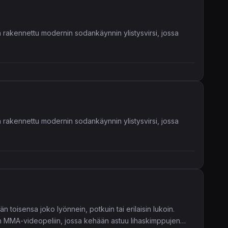
a rakennettu modernin sodankäynnin ylistysvirsi, jossa
a rakennettu modernin sodankäynnin ylistysvirsi, jossa
n toisensa joko lyönnein, potkuin tai erilaisin lukoin.
tyyn MMA-videopeliin, jossa kehään astuu lihaskimppujen