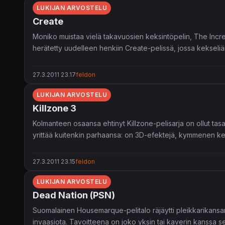
LUKIJAN ARVOSTELU
Create
Moniko muistaa vielä takavuosien keksintöpelin, The Incredi
herätetty uudelleen henkiin Create-pelissä, jossa kekseliäi
27.3.2011 23.17
feldon
LUKIJAN ARVOSTELU
Killzone 3
Kolmanteen osaansa ehtinyt Killzone-pelisarja on ollut tasa
yrittää kuitenkin parhaansa: on 3D-efektejä, kymmenen ker
27.3.2011 23.15
feldon
LUKIJAN ARVOSTELU
Dead Nation (PSN)
Suomalainen Housemarque-pelitalo räjäytti pleikkarikansan g
invaasiota. Tavoitteena on joko yksin tai kaverin kanssa 