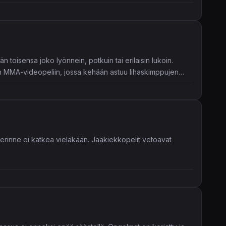
n toisensa joko lyönnein, potkuin tai erilaisin lukoin.
tyyn MMA-videopeliin, jossa kehään astuu lihaskimppujen
erinne ei katkea vieläkään. Jääkiekkopelit vetoavat