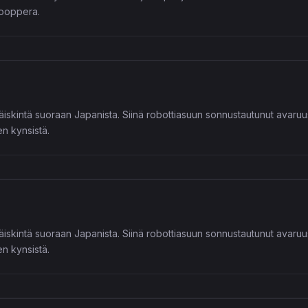
uooppera.
äiskintä suoraan Japanista. Siinä robottiasuun sonnustautunut avar
en kynsistä.
äiskintä suoraan Japanista. Siinä robottiasuun sonnustautunut avar
en kynsistä.