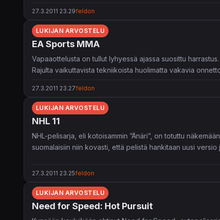
sijaan joukko virtuaalitaistelijoita.
27.3.2011 23.29
feldon
LUKIJAN ARVOSTELU
EA Sports MMA
Vapaaottelusta on tullut lyhyessä ajassa suosittu harrastus.
Rajulta vaikuttavista tekniikoista huolimatta vakavia onne
sijaan joukko virtuaalitaistelijoita.
27.3.2011 23.27
feldon
LUKIJAN ARVOSTELU
NHL 11
NHL-pelisarja, eli kotoisammin ”Änäri”, on totuttu näkemä
suomalaisiin niin kovasti, että pelistä hankitaan uusi versio 
27.3.2011 23.25
feldon
LUKIJAN ARVOSTELU
Need for Speed: Hot Pursuit