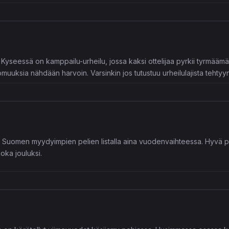
 Kyseessä on kamppailu-urheilu, jossa kaksi ottelijaa pyrkii tyrmäämää
ttomuuksia nähdään harvoin. Varsinkin jos tutustuu urheilulajista teh
än Suomen myydyimpien pelien listalla aina vuodenvaihteessa. Hyvä p
joka jouluksi.