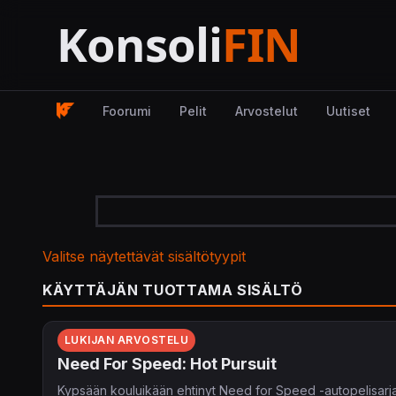
Foorumi
Pelit
Arvostelut
Uutiset
Valitse näytettävät sisältötyypit
KÄYTTÄJÄN TUOTTAMA SISÄLTÖ
LUKIJAN ARVOSTELU
Need For Speed: Hot Pursuit
Kypsään kouluikään ehtinyt Need for Speed -autopelisarja