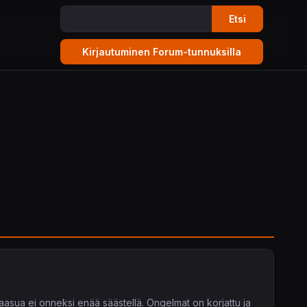
Etsi
asua ei onneksi enää säästellä. Ongelmat on korjattu ja