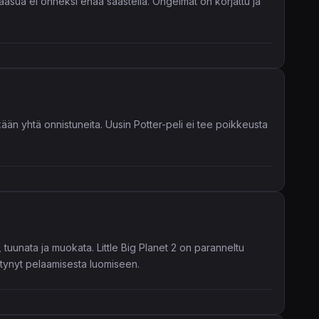
asua ei onneksi enää säästellä. Ongelmat on korjattu ja
kään yhtä onnistuneita. Uusin Potter-peli ei tee poikkeusta
 tuunata ja muokata. Little Big Planet 2 on paranneltu
rtynyt pelaamisesta luomiseen.