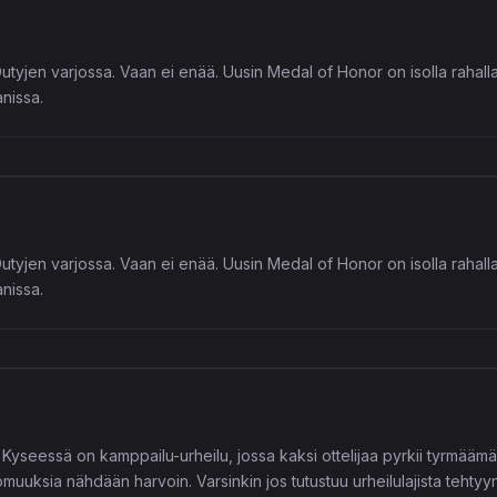
utyjen varjossa. Vaan ei enää. Uusin Medal of Honor on isolla rahall
anissa.
utyjen varjossa. Vaan ei enää. Uusin Medal of Honor on isolla rahall
anissa.
 Kyseessä on kamppailu-urheilu, jossa kaksi ottelijaa pyrkii tyrmäämää
ttomuuksia nähdään harvoin. Varsinkin jos tutustuu urheilulajista teh