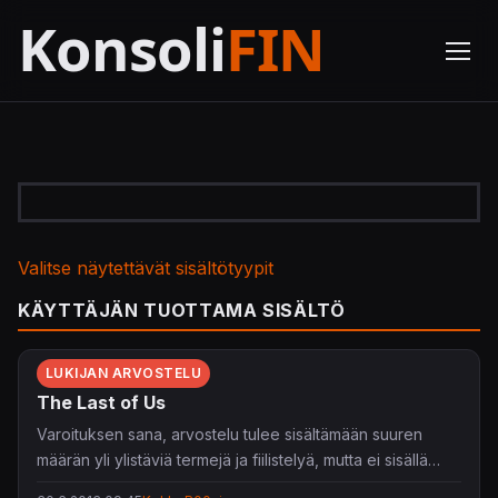
Valitse näytettävät sisältötyypit
KÄYTTÄJÄN TUOTTAMA SISÄLTÖ
LUKIJAN ARVOSTELU
The Last of Us
Varoituksen sana, arvostelu tulee sisältämään suuren
määrän yli ylistäviä termejä ja fiilistelyä, mutta ei sisällä
vakavia spoilereita. Uncharted pelisarjankin takaa löytyvä