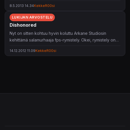
tapahtuvassa pelissä soluttaudutaan poliisina rikollisten
8.5.2013 14.34
KekkeR00si
joukkoon ja aloitetaan nousu Sun on Ye-järjestön riveissä.
LUKIJAN ARVOSTELU
Dishonored
Nyt on sitten kohtuu hyvin koluttu Arkane Studiosin
kehittämä salamurhaaja fps-rymistely. Okei, rymistely on
väärä sana kuvaamaan tätä peliä, ja se ei ole ollenkaan
14.12.2012 11.09
KekkeR00si
negatiivisesti sanottu. Peliä voisi paremmin kuvailla
hiiviskelyseikkailuksi, ja parhaiten peliä voisi kuvailla
peliksi, joka yhdistelee Deus Exää, Bioshockia sekä
Assassins Creediä. Ja onnistuneesti vieläpä. Deus exästä
hiippailu, vihollisten seurailu, Bioshockista tunnelmallinen
miljöö, äänimaailma ja steampunk meininki, sekä Ac:stä
huomaamattomat murhat ja vaeltelu pitkin kattoja.