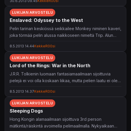
30.6.2013 09.45
KekkeR00si
Naughty Dog päätti siirtyä toiminnallisesta aarteiden
metsästyksestä hitaampitempoiseen,
LUKIJAN ARVOSTELU
draamapainotteiseen selviytymiskamppailuun luomalla
Enslaved: Odyssey to the West
uuden IP:n, Last of Usin. Ja täytyy nostaa hattua
Pelin tarinan keskiössä seikkailee Monkey niminen kaveri,
päätökselle, sillä teos on kaikkea mitä saatoin odottaakin,
joka törmää pelin alussa naikkoseen nimeltä Trip. Alun
ja enemmänkin.
sattumien kautta Trip asentaa Monkeylle pannan joka
8.5.2013 14.44
KekkeR00si
tappaa tämän jos hän ei tottele Tripiä. Yhdessä he
lähtevät etsimään tietä Tripin kotiin pelin varsinaisesti
LUKIJAN ARVOSTELU
alkaessa rehevöityneestä post-apokalyptisestä New
Lord of the Rings: War in the North
Yorkista. Matkalla kaksikko kohtaa suuren liudan mechejä,
J.R.R. Tolkienin luomaan fantasiamaailmaan sijoittuvia
mainion kärsäkkään kaverin sekä myös toisensa. Lopulta
pelejä ei voi olla koskaan liikaa, mutta pelien laatu ei ole
pelissä myös etsitään vastausta ihmisten orjuuttamiseen.
päätä huomannut, eikä tämänkään peli tee asiassa
8.5.2013 14.37
KekkeR00si
varsinaisesti poikkeusta. Peli on kyllä ehkäpä paras
Keskimaahan sijoittuva peli, mutta pelkällä miljööllä ja
LUKIJAN ARVOSTELU
nimellä ei pitkälle pötkitä. Peli sinänsä on ihan ok
Sleeping Dogs
hack'n'slash tyyppinen rymistely, mutta ei varsinaisesti
Hong Kongin alamaailmaan sijoittuva 3rd person
tarjoa suuria pelillisiä tai tarinallisia elämyksiä.
mätkintä/räiskintä avoimella pelimaailmalla. Nykyaikaan