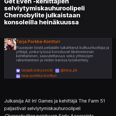
Get Even -kehittäjien
selviytymiskauhuroolipeli
Chernobylite julkaistaan
konsoleilla heinäkuussa
Tarja Porkka-Kontturi
Puusepän töistä pelialalle luikahtanut kulttuurituottaja ja
yrittäjä, jonka työssä korostuvat liiketoiminnan
kehittäminen, saavutettavuus sekä yhteisöjen
rakentaminen ja niiden kanssa työskentely.
tarjapk.bsky.social
@tarja_pk
tarja-porkka-kontturi
Julkaisija All In! Games ja kehittäjä The Farm 51
paljastivat selviytymiskauhuroolipeli
Chernobyliten
poistuvan Early Accessista