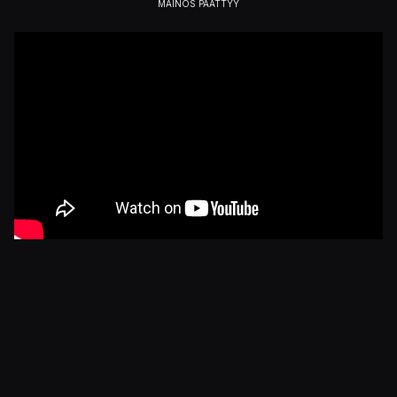
► Lue KonsoliFINin
Get Even
-arvostelu:
Totuuden jäljillä
Julkaistu 24.4.2021 21.41