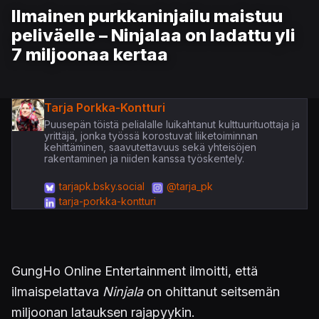
Ilmainen purkkaninjailu maistuu
peliväelle – Ninjalaa on ladattu yli
7 miljoonaa kertaa
Tarja Porkka-Kontturi
Puusepän töistä pelialalle luikahtanut kulttuurituottaja ja
yrittäjä, jonka työssä korostuvat liiketoiminnan
kehittäminen, saavutettavuus sekä yhteisöjen
rakentaminen ja niiden kanssa työskentely.
tarjapk.bsky.social
@tarja_pk
tarja-porkka-kontturi
GungHo Online Entertainment ilmoitti, että
ilmaispelattava
Ninjala
on ohittanut seitsemän
miljoonan latauksen rajapyykin.