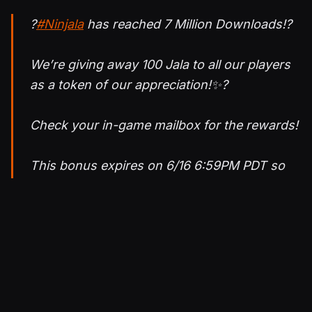
?
#Ninjala
has reached 7 Million Downloads!?
We’re giving away 100 Jala to all our players
as a token of our appreciation!✨?
Check your in-game mailbox for the rewards!
This bonus expires on 6/16 6:59PM PDT so
make sure you log in by
then!
#NintendoSwitch
pic.twitter.com/KYILytltcl
— PlayNinjala (@playninjala)
May 20, 2021
Julkaistu 20.5.2021 14.03