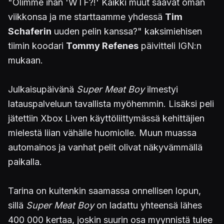
"Olimme ihan 'WTF?!' Kaikki muut saavat oman
viikkonsa ja me starttaamme yhdessä
Tim
Schaferin
uuden pelin kanssa?" kaksimiehisen
tiimin koodari
Tommy Refenes
päivitteli IGN:n
mukaan.
Julkaisupäivänä
Super Meat Boy
ilmestyi
latauspalveluun tavallista myöhemmin. Lisäksi peli
jätettiin Xbox Liven käyttöliittymässä kehittäjien
mielestä liian vähälle huomiolle. Muun muassa
automainos ja vanhat pelit olivat näkyvämmällä
paikalla.
Tarina on kuitenkin saamassa onnellisen lopun,
sillä
Super Meat Boy
on ladattu yhteensä lähes
400 000 kertaa, joskin suurin osa myynnistä tulee