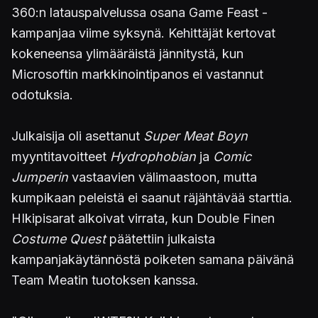
360:n latauspalvelussa osana Game Feast -
kampanjaa viime syksynä. Kehittäjät kertovat
kokeneensa ylimääräistä jännitystä, kun
Microsoftin markkinointipanos ei vastannut
odotuksia.
Julkaisija oli asettanut
Super Meat Boyn
myyntitavoitteet
Hydrophobian
ja
Comic
Jumperin
vastaavien välimaastoon, mutta
kumpikaan peleistä ei saanut räjähtävää starttia.
HIkipisarat alkoivat virrata, kun Double Finen
Costume Quest
päätettiin julkaista
kampanjakäytännöstä poiketen samana päivänä
Team Meatin tuotoksen kanssa.