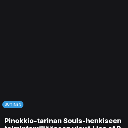
UUTINEN
Pinokkio-tarinan Souls-henkiseen