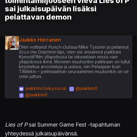
toimintamiljööseen vievä Lies of P
sai julkaisupäivän lisäksi
pelattavan demon
Jaakko Herranen
Olen voittanut
Punch-Outissa
Mike Tysonin ja pelannut
Ecco the Dolphinin
läpi, olen siis ansainnut paikkani
KonsoliFINin ylläpidossa tai oikeastaan missä vain
ylläpidossa ikinä. Moneen muuhunkin paikkaan on tullut
kirjoiteltua arvosteluja ja uutisia, niin Pelaajaan kuin
Tiltillekin – pelimaailman seuraaminen muutoinkin on se
omin juttuni.
jaakkimo.bsky.social
@jaakkim0
@jaakkim0
Lies of P
sai Summer Game Fest -tapahtuman
yhteydessä julkaisupäivänsä.