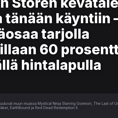
on Storen kevätal
tänään käyntiin –
säosaa tarjolla
llaan 60 prosentt
lä hintalapulla
in kuuluvat muun muassa Mystical Ninja Starring Goemon, The Last of U
Waker, EarthBound ja Red Dead Redemption II.