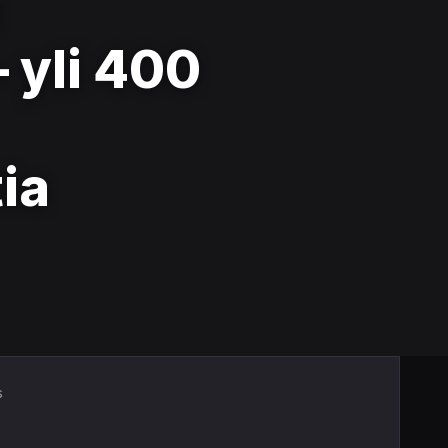
e
 yli 400
ia
s