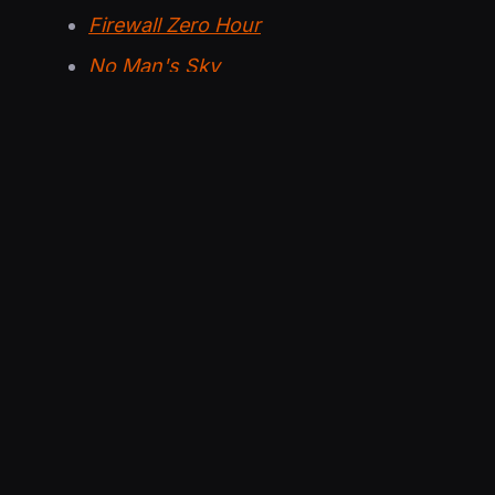
Firewall Zero Hour
No Man's Sky
Red Dead Redemption 2
Shenmue III
Star Wars Jedi: Fallen Order
Deluxe Edition
The Messenger
Tom Clancy's Ghost Recon Breakpoint
— G
Trials Rising
Two Point Hospital
Yakuza Kiwami
Tarkemman tarjonnan hintatietoineen voi vilaist