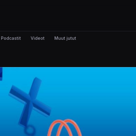
Podcastit
Videot
Muut jutut