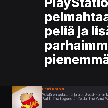
PlayStati
pelmahtaa 
peliä ja li
parhaimmi
pienemmäl
Petri Kataja
Pelejä on pelattu iät ja ajat. Suosikkeih
Part II, The Legend of Zelda: The Wind 