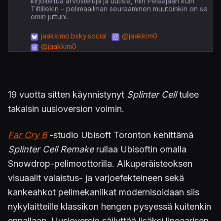
kirjoiteltua arvosteluja ja uutisia, niin Pelaajaan kuin
Tiltillekin – pelimaailman seuraaminen muutoinkin on se
omin juttuni.
jaakkimo.bsky.social
@jaakkim0
@jaakkim0
19 vuotta sitten käynnistynyt
Splinter Cell
tulee
takaisin uusioversion voimin.
Far Cry 6
-studio Ubisoft Toronton kehittämä
Splinter Cell Remake
rullaa Ubisoftin omalla
Snowdrop-pelimoottorilla. Alkuperäisteoksen
visuaalit valaistus- ja varjoefekteineen sekä
kankeahkot pelimekaniikat modernisoidaan siis
nykylaitteille klassikon hengen pysyessä kuitenkin
ennallaan. Uusioversio säilyttää lisäksi lineaarisen