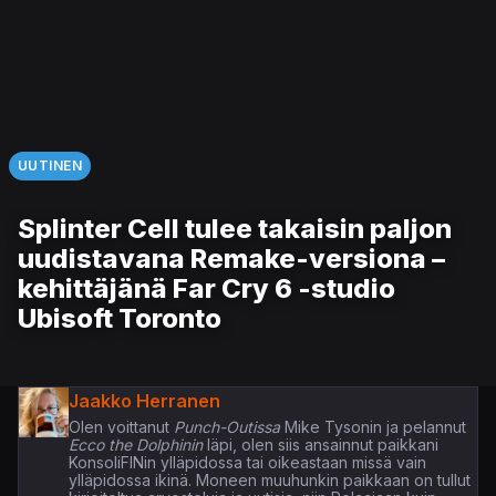
UUTINEN
Splinter Cell tulee takaisin paljon
uudistavana Remake-versiona –
kehittäjänä Far Cry 6 -studio
Ubisoft Toronto
Jaakko Herranen
Olen voittanut
Punch-Outissa
Mike Tysonin ja pelannut
Ecco the Dolphinin
läpi, olen siis ansainnut paikkani
KonsoliFINin ylläpidossa tai oikeastaan missä vain
ylläpidossa ikinä. Moneen muuhunkin paikkaan on tullut