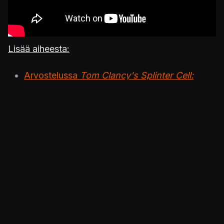
Lisää aiheesta:
Arvostelussa
Tom Clancy's Splinter Cell:
Blacklist
(PS3)
Arvostelussa
Tom Clancy's Splinter Cell:
Conviction
(Xbox 360)
Arvostelussa
Tom Clancy's Splinter Cell:
Double Agent
(PS3)
Arvostelussa
Tom Clancy's Splinter Cell:
Essentials
(PSP)
Arvostelussa
Tom Clancy's Splinter Cell:
Chaos Theory
(GameCube)