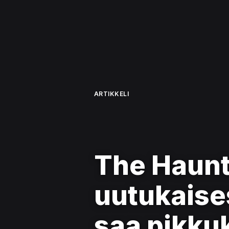
ARTIKKELI
The Haunti
uutukaise
saa pikkuk