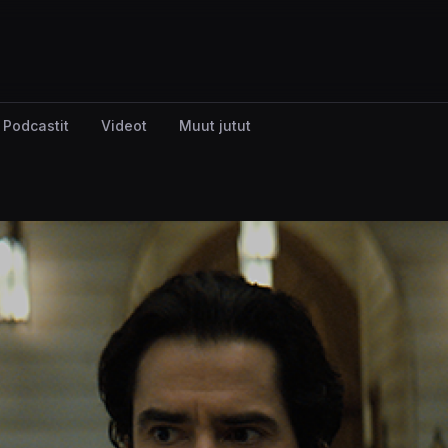
Podcastit
Videot
Muut jutut