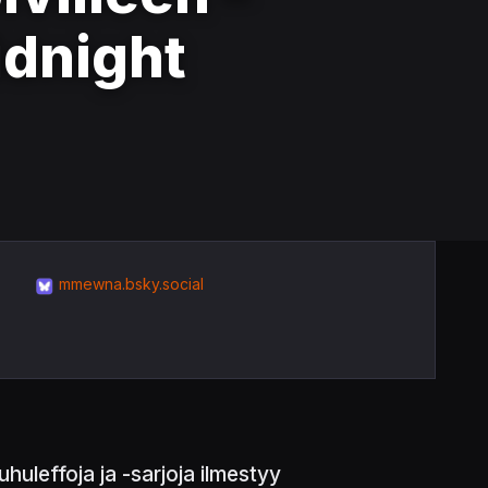
idnight
mmewna.bsky.social
uleffoja ja -sarjoja ilmestyy