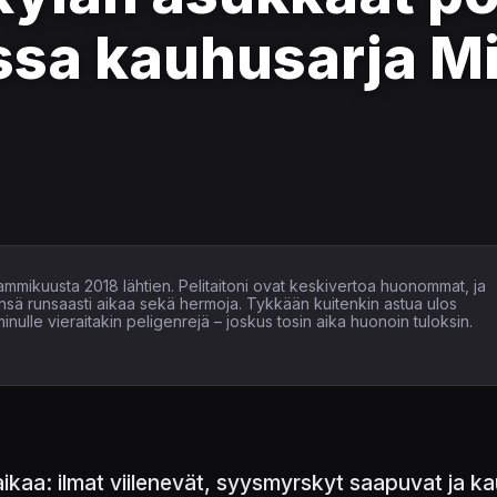
ssa kauhusarja M
tammikuusta 2018 lähtien. Pelitaitoni ovat keskivertoa huonommat, ja
ensä runsaasti aikaa sekä hermoja. Tykkään kuitenkin astua ulos
inulle vieraitakin peligenrejä – joskus tosin aika huonoin tuloksin.
aa: ilmat viilenevät, syysmyrskyt saapuvat ja kauh