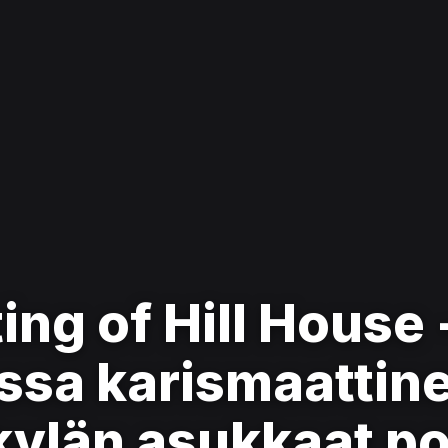
ng of Hill House 
ssa karismaattin
ylän asukkaat pol