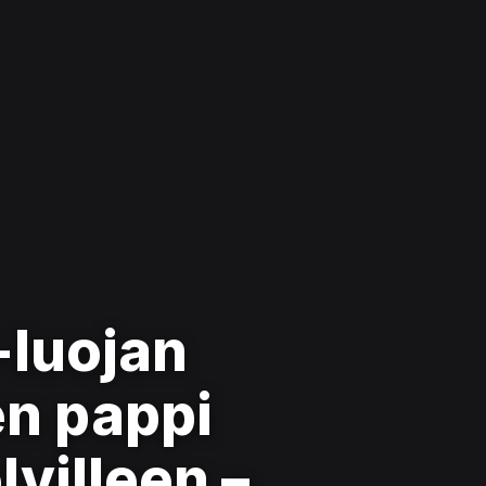
-luojan
en pappi
villeen –