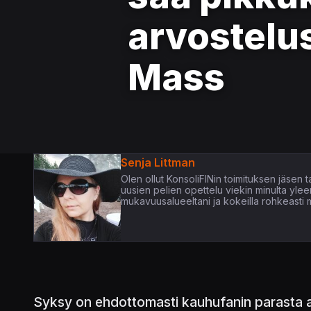
arvostelu
Mass
Senja Littman
Olen ollut KonsoliFINin toimituksen jäsen 
uusien pelien opettelu viekin minulta yle
mukavuusalueeltani ja kokeilla rohkeasti m
Syksy on ehdottomasti kauhufanin parasta aik