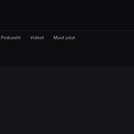
Podcastit
Videot
Muut jutut