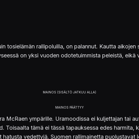
n tosielämän rallipoluilla, on palannut. Kautta aikojen
Kyseessä on yksi vuoden odotetuimmista peleistä, eikä 
rra McRaen ympärille. Uramoodissa ei kuljettajan tai a
rd. Toisaalta tämä ei tässä tapauksessa edes harmita, k
 hatusta vedettyjä. Suomen rallimainetta puolustavat l