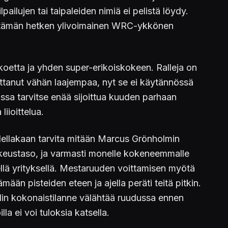
ailujen tai taipaleiden nimiä ei pelistä löydy.
tta tämän hetken ylivoimainen WRC-ykkönen
skoetta ja yhden super-erikoiskokeen. Ralleja on
ttanut vähän laajempaa, nyt se ei käytännössä
ssa tarvitse enää sijoittua kuuden parhaan
iioittelua.
odellakaan tarvita mitään Marcus Grönholmin
ikeustaso, ja varmasti monelle kokeneemmalle
llä yrityksellä. Mestaruuden voittamisen myötä
ään pisteiden eteen ja ajella peräti teitä pitkin.
lin kokonaistilanne välähtää ruudussa ennen
la ei voi tuloksia katsella.