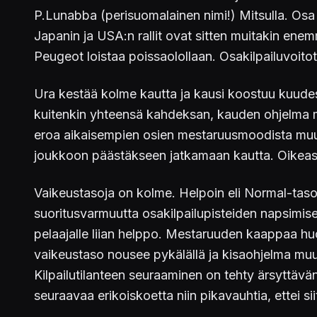
P.Lunabba (perisuomalainen nimi!) Mitsulla. Osa o
Japanin ja USA:n rallit ovat sitten muitakin en
Peugeot loistaa poissaolollaan. Osakilpailuvoitot
Ura kestää kolme kautta ja kausi koostuu kuudest
kuitenkin yhteensä kahdeksan, kauden ohjelma m
eroa aikaisempien osien mestaruusmoodista muuten
joukkoon päästäkseen jatkamaan kautta. Oikeast
Vaikeustasoja on kolme. Helpoin eli Normal-taso 
suoritusvarmuutta osakilpailupisteiden napsimis
pelaajalle liian helppo. Mestaruuden kaappaa hu
vaikeustaso nousee pykälällä ja kisaohjelma muuttu
Kilpailutilanteen seuraaminen on tehty ärsyttäv
seuraavaa erikoiskoetta niin pikavauhtia, ettei si