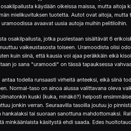
sakilpailusta käydään oikeissa maissa, mutta aitoja kilp
emmän mielikuvituksen tuotetta. Autot ovat aitoja, mu
 uramoodissa avaavat uusia autoja muihin pelitiloihin.
a osakilpailusta, jotka puolestaan sisältävät 6 erikoi
uuttuu vaikeustasosta toiseen. Uramoodista olisi odo
 kuin siinä, että kausia voi ajaa peräkkäin eikä kisoi
aan jo sana "uramoodi" on tässä tapauksessa vahvaa l
antaa todella runsaasti virheitä anteeksi, eikä siinä t
een. Normal-taso on ainoa alussa valittavana oleva va
olimatonkin kuski (kuka, minäkö?) helposti ensimmäise
u jonkin verran. Seuraavilla tasoilla joutuu jo pinnistäm
än hankalaksi tai suoraan sanottuna mahdottomaksi. Ral
itä minkäänlaista käsitystä ehdi saada. Edes huoltotauoil