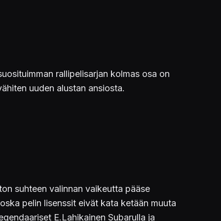
 suosituimman rallipelisarjan kolmas osa on
vähiten uuden alustan ansiosta.
uton suhteen valinnan vaikeutta pääse
oska pelin lisenssit eivät kata ketään muuta
egendaariset E.Lahikainen Subarulla ja