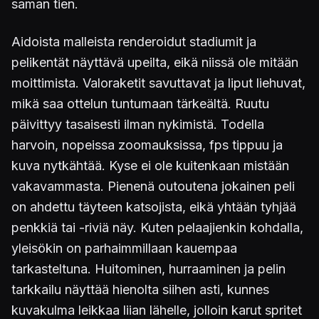
saman tien.
Aidoista malleista renderoidut stadiumit ja
pelikentät näyttävä upeilta, eikä niissä ole mitään
moittimista. Valoraketit savuttavat ja liput liehuvat,
mikä saa ottelun tuntumaan tärkeältä. Ruutu
päivittyy tasaisesti ilman nykimistä. Todella
harvoin, nopeissa zoomauksissa, fps tippuu ja
kuva nytkähtää. Kyse ei ole kuitenkaan mistään
vakavammasta. Pienenä outoutena jokainen peli
on ahdettu täyteen katsojista, eikä yhtään tyhjää
penkkiä tai -riviä näy. Kuten pelaajienkin kohdalla,
yleisökin on parhaimmillaan kauempaa
tarkasteltuna. Huitominen, hurraaminen ja pelin
tarkkailu näyttää hienolta siihen asti, kunnes
kuvakulma leikkaa liian lähelle, jolloin karut spritet