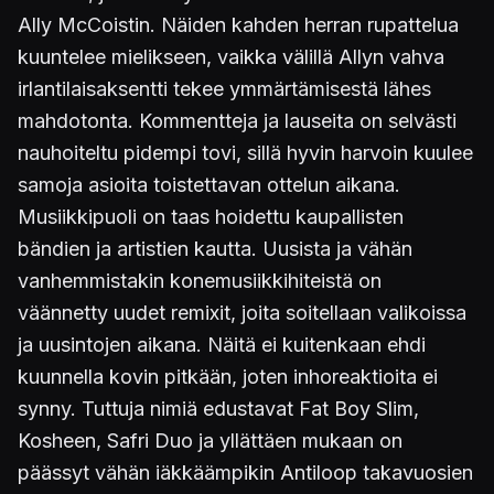
Ally McCoistin. Näiden kahden herran rupattelua
kuuntelee mielikseen, vaikka välillä Allyn vahva
irlantilaisaksentti tekee ymmärtämisestä lähes
mahdotonta. Kommentteja ja lauseita on selvästi
nauhoiteltu pidempi tovi, sillä hyvin harvoin kuulee
samoja asioita toistettavan ottelun aikana.
Musiikkipuoli on taas hoidettu kaupallisten
bändien ja artistien kautta. Uusista ja vähän
vanhemmistakin konemusiikkihiteistä on
väännetty uudet remixit, joita soitellaan valikoissa
ja uusintojen aikana. Näitä ei kuitenkaan ehdi
kuunnella kovin pitkään, joten inhoreaktioita ei
synny. Tuttuja nimiä edustavat Fat Boy Slim,
Kosheen, Safri Duo ja yllättäen mukaan on
päässyt vähän iäkkäämpikin Antiloop takavuosien