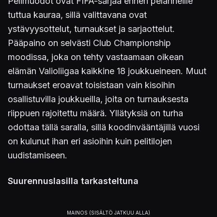
Pelimuodot ovat FIFA-sarjaa ennen pelanneille
tuttua kauraa, sillä valittavana ovat
ystävyysottelut, turnaukset ja sarjaottelut.
Pääpaino on selvästi Club Championship
moodissa, joka on tehty vastaamaan oikean
elämän Valioliigaa kaikkine 18 joukkueineen. Muut
turnaukset eroavat toisistaan vain kisoihin
osallistuvilla joukkueilla, joita on turnauksesta
riippuen rajoitettu määrä. Yllätyksiä on turha
odottaa tällä saralla, sillä koodinvääntäjillä vuosi
on kulunut ihan eri asioihin kuin pelitilojen
uudistamiseen.
Suurennuslasilla tarkasteltuna