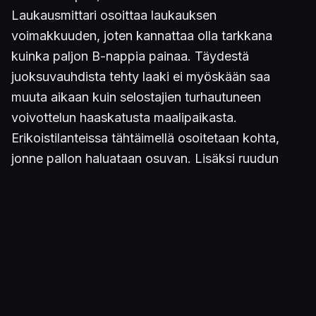
Laukausmittari osoittaa laukauksen
voimakkuuden, joten kannattaa olla tarkkana
kuinka paljon B-nappia painaa. Täydestä
juoksuvauhdista tehty laaki ei myöskään saa
muuta aikaan kuin selostajien turhautuneen
voivottelun haaskatusta maalipaikasta.
Erikoistilanteissa tähtäimellä osoitetaan kohta,
jonne pallon haluataan osuvan. Lisäksi ruudun
alareunaan ilmestyy ikoni, jossa on tarkkuus- ja
kierremittarit. Tarkkuusmittarilla määritellään
potkun tarkkuus osumalla vihreään pieneen
alueeseen. Kierrettä voi palloon lisätä c-sauvalla.
Pienellä totuttelulla erikoistilanteet onnistuvat joka
kerta. Harmittavasti kulmapotkuissa kierteen
antaminen ei onnistu.