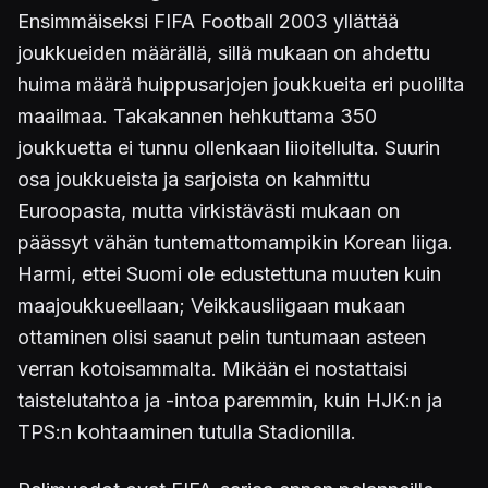
Ensimmäiseksi FIFA Football 2003 yllättää
joukkueiden määrällä, sillä mukaan on ahdettu
huima määrä huippusarjojen joukkueita eri puolilta
maailmaa. Takakannen hehkuttama 350
joukkuetta ei tunnu ollenkaan liioitellulta. Suurin
osa joukkueista ja sarjoista on kahmittu
Euroopasta, mutta virkistävästi mukaan on
päässyt vähän tuntemattomampikin Korean liiga.
Harmi, ettei Suomi ole edustettuna muuten kuin
maajoukkueellaan; Veikkausliigaan mukaan
ottaminen olisi saanut pelin tuntumaan asteen
verran kotoisammalta. Mikään ei nostattaisi
taistelutahtoa ja -intoa paremmin, kuin HJK:n ja
TPS:n kohtaaminen tutulla Stadionilla.