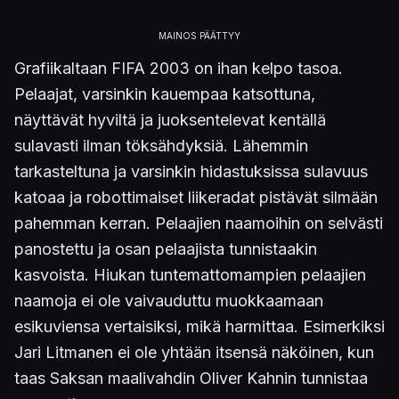
Grafiikaltaan FIFA 2003 on ihan kelpo tasoa.
Pelaajat, varsinkin kauempaa katsottuna,
näyttävät hyviltä ja juoksentelevat kentällä
sulavasti ilman töksähdyksiä. Lähemmin
tarkasteltuna ja varsinkin hidastuksissa sulavuus
katoaa ja robottimaiset liikeradat pistävät silmään
pahemman kerran. Pelaajien naamoihin on selvästi
panostettu ja osan pelaajista tunnistaakin
kasvoista. Hiukan tuntemattomampien pelaajien
naamoja ei ole vaivauduttu muokkaamaan
esikuviensa vertaisiksi, mikä harmittaa. Esimerkiksi
Jari Litmanen ei ole yhtään itsensä näköinen, kun
taas Saksan maalivahdin Oliver Kahnin tunnistaa