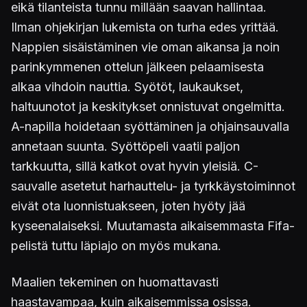
eikä tilanteista tunnu millään saavan hallintaa.
Ilman ohjekirjan lukemista on turha edes yrittää.
Nappien sisäistäminen vie oman aikansa ja noin
parinkymmenen ottelun jälkeen pelaamisesta
alkaa vihdoin nauttia. Syötöt, laukaukset,
haltuunotot ja keskitykset onnistuvat ongelmitta.
A-napilla hoidetaan syöttäminen ja ohjainsauvalla
annetaan suunta. Syöttöpeli vaatii paljon
tarkkuutta, sillä katkot ovat hyvin yleisiä. C-
sauvalle asetetut harhauttelu- ja tyrkkäystoiminnot
eivät ota luonnistuakseen, joten hyöty jää
kyseenalaiseksi. Muutamasta aikaisemmasta Fifa-
pelistä tuttu läpiajo on myös mukana.
Maalien tekeminen on huomattavasti
haastavampaa, kuin aikaisemmissa osissa.