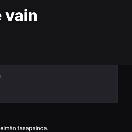
 vain
a
stelmän tasapainoa.