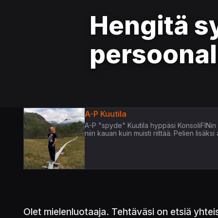
Hengitä s
persoonal
A-P Kuutila
A-P "spyde" Kuutila hyppäsi KonsoliFINi
niin kauan kuin muisti riittää. Pelien lisäks
Olet mielenluotaaja. Tehtäväsi on etsiä yhte