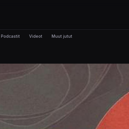
Podcastit
Videot
Muut jutut