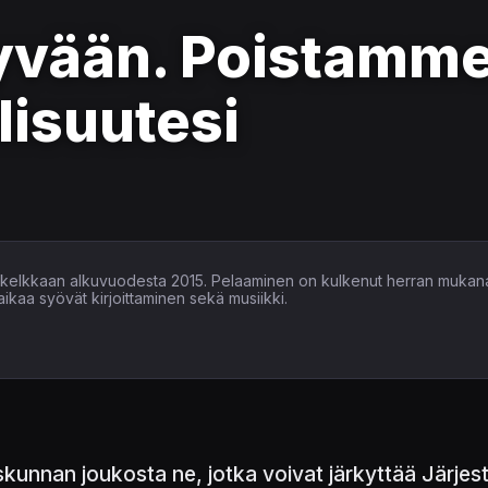
yvään. Poistamme
lisuutesi
n kelkkaan alkuvuodesta 2015. Pelaaminen on kulkenut herran mukan
i aikaa syövät kirjoittaminen sekä musiikki.
iskunnan joukosta ne, jotka voivat järkyttää Järje