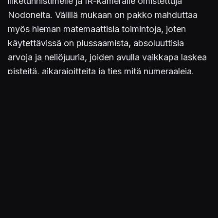
liiketunnistimelle ja IR-kameralle omistettuja
Nodoneita. Välillä mukaan on pakko mahduttaa
myös hieman matemaattisia toimintoja, joten
käytettävissä on plussaamista, absoluuttisia
arvoja ja neliöjuuria, joiden avulla vaikkapa laskea
pisteitä, aikarajoitteita ja ties mitä numeraaleja.
Rakentelua helpottaa Nodon-olentojen höpsöt
ulkoasut sekä opinnoissa esille tulevat
luonteenpiirteet. Joka tuttavuudella tuntuu
opintopuolella olevan oma luonteensa ja hassu
ulkoasunsa. Osa hahmoista heittää huulta, joku on
ujo, toinen iskee silmää flirttimäisesti ja moni niistä
kannustaa rakenteluun. Tämän sortin luonneleikki
saa asiat painumaan päähän hitusen paremmin.
Nodon-olentoja on tarjolla yli 80 kappaletta,