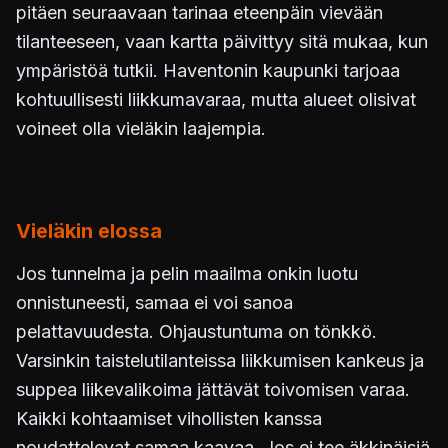
pitäen seuraavaan tarinaa eteenpäin vievään
tilanteeseen, vaan kartta päivittyy sitä mukaa, kun
ympäristöä tutkii. Haventonin kaupunki tarjoaa
kohtuullisesti liikkumavaraa, mutta alueet olisivat
voineet olla vieläkin laajempia.
Vieläkin elossa
Jos tunnelma ja pelin maailma onkin luotu
onnistuneesti, samaa ei voi sanoa
pelattavuudesta. Ohjaustuntuma on tönkkö.
Varsinkin taistelutilanteissa liikkumisen kankeus ja
suppea liikevalikoima jättävät toivomisen varaa.
Kaikki kohtaamiset vihollisten kanssa
noudattelevat samaa kaavaa. Jos ei tee äkkinäisiä