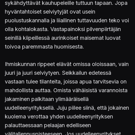
sykähdyttävät kauhupeleille tuttuun tapaan. Jopa
hyväntahtoiset selviytyjät ovat usein
puolustuskannalla ja liiallinen tuttavuuden teko voi
olla kohtalokasta. Vastapainoksi pilvenpiirtäjän
seinillä kiipeillessä aurinkoiset maisemat luovat
toivoa paremmasta huomisesta.
Ihmiskunnan rippeet elävät omissa oloissaan, vain
juuri ja juuri selviytyen. Seikkailun edetessä
vastaan tulee tilanteita, joissa apua tarvitsevia on
mahdollista auttaa. Omista vähäisistä varannoista
jakaminen palkitaan ylimääräisellä
uudelleenyrityksellä. Juju piilee siinä, että jokainen
kuolema verottaa yhden uudelleenyrityksen
palauttaessaan pelaajan edelliseen
välitallennuspisteeseen. Jos uudelleenyritykset