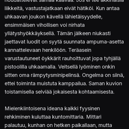
liikkeitä, vastustajatkaan eivät hätiköi. Kun antaa
uhkaavan joukon kävellä lähietäisyydelle,
ensimmäisen vihollisen voi nirhata
yllätyshyökkäyksellä. Tämän jälkeen niukasti
jaettavat luodit on syytä suunnata ampuma-asetta
kannattelevaan henkilöön. Teräasein
varustautuneet öykkärit rauhoittuvat jopa tyhjällä
pistoolilla uhkaamalla. Veitsellä lyöminen onkin
sitten oma rämpytysminipelinsä. Ongelma on siinä,
ettei toiminta muistuta kamppailua. Saman kuvion
toistamisella selviää jokaisesta kohtaamisesta.
Mielenkiintoisena ideana kaikki fyysinen
rehkiminen kuluttaa kuntomittaria. Mittari
palautuu, kunhan on hetken paikallaan, mutta