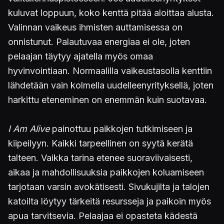
kuluvat loppuun, koko kenttä pitää aloittaa alusta.
Valinnan vaikeus ihmisten auttamisessa on
onnistunut. Palautuvaa energiaa ei ole, joten
pelaajan täytyy ajatella myös omaa
hyvinvointiaan. Normaalilla vaikeustasolla kenttiin
lähdetään vain kolmella uudelleenyrityksellä, joten
harkittu eteneminen on enemmän kuin suotavaa.
I Am Alive
painottuu paikkojen tutkimiseen ja
kiipeilyyn. Kaikki tarpeellinen on syytä kerätä
talteen. Vaikka tarina etenee suoraviivaisesti,
aikaa ja mahdollisuuksia paikkojen koluamiseen
tarjotaan varsin avokätisesti. Sivukujilta ja talojen
katoilta löytyy tärkeitä resursseja ja paikoin myös
apua tarvitsevia. Pelaajaa ei opasteta kädestä