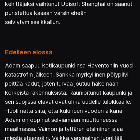
kehittäjäksi vaihtunut Ubisoft Shanghai on saanut
puristettua kasaan varsin eheän
selviytymisseikkailun.
Edelleen elossa
Adam saapuu kotikaupunkiinsa Haventoniin vuosi
katastrofin jälkeen. Sankka myrkyllinen pölypilvi
peittää kadut, joten turvaa joutuu hakemaan
korkeista rakennuksista. Raunioitunut kaupunki ja
sen suojissa elävät ovat uhka uudelle tulokkaalle.
Huolimatta siitä, että kuluneen vuoden aikana
Adam on oppinut selviämään muuttuneessa
maailmassa. Vaimon ja tyttären etsiminen ajaa
miestä eteenpäin. Vaikka varsinainen juoni jää