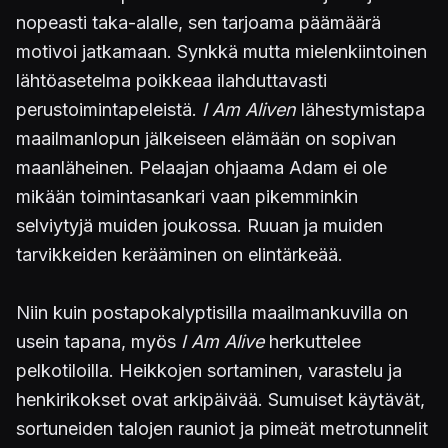
nopeasti taka-alalle, sen tarjoama päämäärä
motivoi jatkamaan. Synkkä mutta mielenkiintoinen
lähtöasetelma poikkeaa ilahduttavasti
perustoimintapeleistä.
I Am Aliven
lähestymistapa
maailmanlopun jälkeiseen elämään on sopivan
maanläheinen. Pelaajan ohjaama Adam ei ole
mikään toimintasankari vaan pikemminkin
selviytyjä muiden joukossa. Ruuan ja muiden
tarvikkeiden kerääminen on elintärkeää.
Niin kuin postapokalyptisilla maailmankuvilla on
usein tapana, myös
I Am Alive
herkuttelee
pelkotiloilla. Heikkojen sortaminen, varastelu ja
henkirikokset ovat arkipäivää. Sumuiset käytävät,
sortuneiden talojen rauniot ja pimeät metrotunnelit