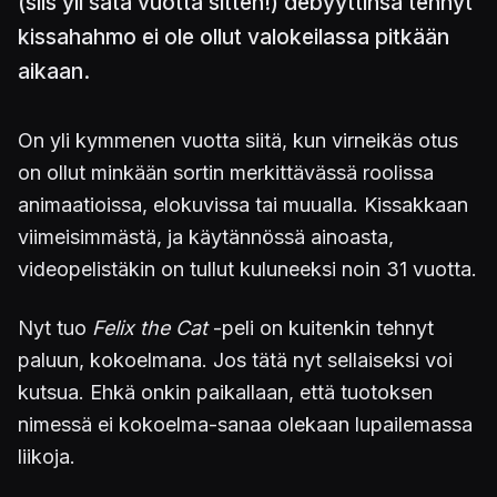
(siis yli sata vuotta sitten!) debyyttinsä tehnyt
kissahahmo ei ole ollut valokeilassa pitkään
aikaan.
On yli kymmenen vuotta siitä, kun virneikäs otus
on ollut minkään sortin merkittävässä roolissa
animaatioissa, elokuvissa tai muualla. Kissakkaan
viimeisimmästä, ja käytännössä ainoasta,
videopelistäkin on tullut kuluneeksi noin 31 vuotta.
Nyt tuo
Felix the Cat
-peli on kuitenkin tehnyt
paluun, kokoelmana. Jos tätä nyt sellaiseksi voi
kutsua. Ehkä onkin paikallaan, että tuotoksen
nimessä ei kokoelma-sanaa olekaan lupailemassa
liikoja.