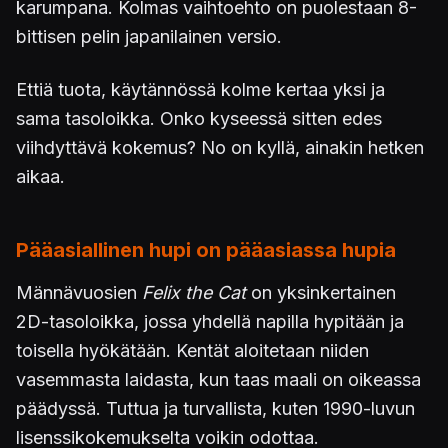
karumpana. Kolmas vaihtoehto on puolestaan 8-
bittisen pelin japanilainen versio.
Ettiä tuota, käytännössä kolme kertaa yksi ja
sama tasoloikka. Onko kyseessä sitten edes
viihdyttävä kokemus? No on kyllä, ainakin hetken
aikaa.
Pääasiallinen hupi on pääasiassa hupia
Männävuosien
Felix the Cat
on yksinkertainen
2D-tasoloikka, jossa yhdellä napilla hypitään ja
toisella hyökätään. Kentät aloitetaan niiden
vasemmasta laidasta, kun taas maali on oikeassa
päädyssä. Tuttua ja turvallista, kuten 1990-luvun
lisenssikokemukselta voikin odottaa.