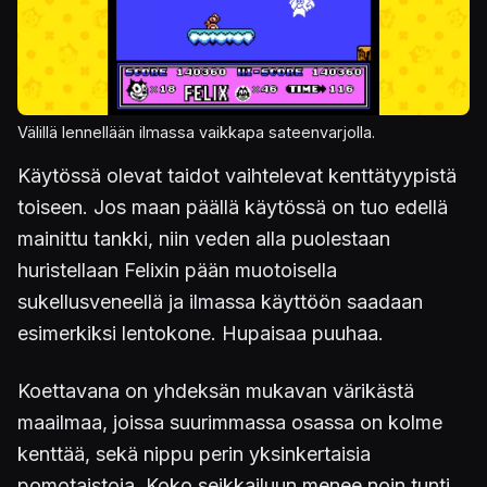
Välillä lennellään ilmassa vaikkapa sateenvarjolla.
Käytössä olevat taidot vaihtelevat kenttätyypistä
toiseen. Jos maan päällä käytössä on tuo edellä
mainittu tankki, niin veden alla puolestaan
huristellaan Felixin pään muotoisella
sukellusveneellä ja ilmassa käyttöön saadaan
esimerkiksi lentokone. Hupaisaa puuhaa.
Koettavana on yhdeksän mukavan värikästä
maailmaa, joissa suurimmassa osassa on kolme
kenttää, sekä nippu perin yksinkertaisia
pomotaistoja. Koko seikkailuun menee noin tunti,