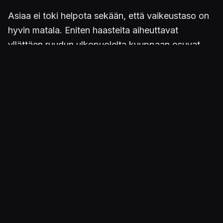
Asiaa ei toki helpota sekään, että vaikeustaso on
hyvin matala. Eniten haasteita aiheuttavat
yllättäen ruudun ulkopuolelta kuuppaan osuvat
tykinkuulat tai viholliset sekä kuiluihin tippuminen.
Aikakin voi loppua kesken, jos ei huomaa edetä
tarpeeksi nopsalla tahdilla.
Haastekertoimensa puolesta
Felix the Cat
voisi
sopia nuoremmille pelaajille. Ainoastaan
vihoviimeinen taistelu voi aiheuttaa enemmän
päänvaivaa. Lisähelpotusta saadaan myös
kokoelm... tuotoksen tarjoamalla nykytekniikalla
eli pelitilanteen tallentamisella ja kelaamisella
taaksepäin.