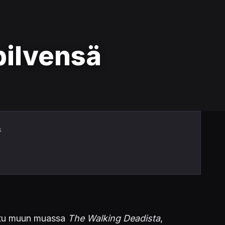
pilvensä
s
utettu muun muassa
The Walking Deadista
,