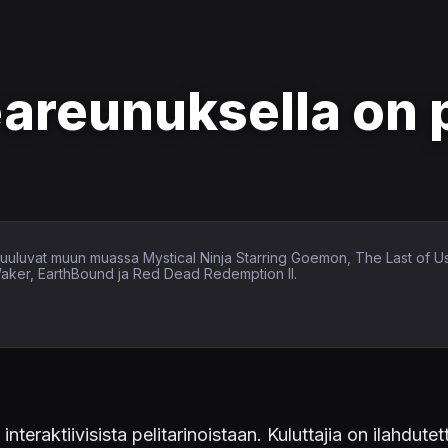
areunuksella on 
in kuuluvat muun muassa Mystical Ninja Starring Goemon, The Last of U
Waker, EarthBound ja Red Dead Redemption II.
 interaktiivisista pelitarinoistaan. Kuluttajia on ilahd