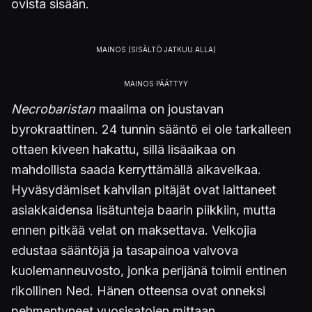
ovista sisään.
Necrobaristan
maailma on joustavan
byrokraattinen. 24 tunnin sääntö ei ole tarkalleen
ottaen kiveen hakattu, sillä lisäaikaa on
mahdollista saada kerryttämällä aikavelkaa.
Hyväsydämiset kahvilan pitäjät ovat laittaneet
asiakkaidensa lisätunteja baarin piikkiin, mutta
ennen pitkää velat on maksettava. Velkojia
edustaa sääntöjä ja tasapainoa valvova
kuolemanneuvosto, jonka perijänä toimii entinen
rikollinen Ned. Hänen otteensa ovat onneksi
pehmentyneet vuosisatojen mittaan.