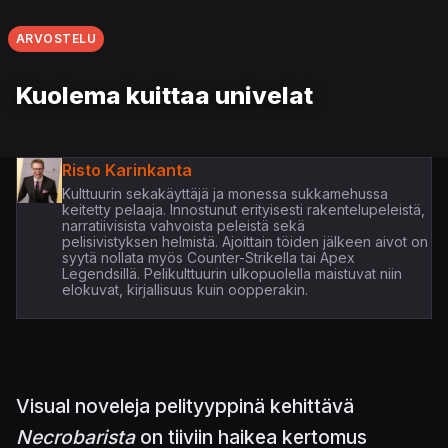
ARVOSTELU
Kuolema kuittaa univelat
Risto Karinkanta
Kulttuurin sekakäyttäjä ja monessa sukkamehussa
keitetty pelaaja. Innostunut erityisesti rakentelupeleistä,
narratiivisista vahvoista peleistä sekä
pelisivistyksen helmistä. Ajoittain töiden jälkeen aivot on
syytä nollata myös Counter-Strikella tai Apex
Legendsillä. Pelikulttuurin ulkopuolella maistuvat niin
elokuvat, kirjallisuus kuin oopperakin.
Visual noveleja pelityyppinä kehittävä
Necrobarista
on tiiviin haikea kertomus