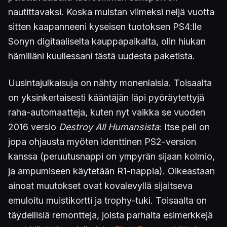
nautittavaksi. Koska muistan viimeksi neljä vuotta
sitten kaapanneeni kyseisen tuotoksen PS4:lle
Sonyn digitaaliselta kauppapaikalta, olin hiukan
hämilläni kuullessani tästä uudesta paketista.
Uusintajulkaisuja on nähty monenlaisia. Toisaalta
on yksinkertaisesti kääntäjän läpi pyöräytettyjä
raha-automaatteja, kuten nyt vaikka se vuoden
2016 versio
Destroy All Humansista
: Itse peli on
jopa ohjausta myöten identtinen PS2-version
kanssa (peruutusnappi on ympyrän sijaan kolmio,
ja ampumiseen käytetään R1-nappia). Oikeastaan
ainoat muutokset ovat kovalevyllä sijaitseva
emuloitu muistikortti ja trophy-tuki. Toisaalta on
täydellisiä remontteja, joista parhaita esimerkkejä