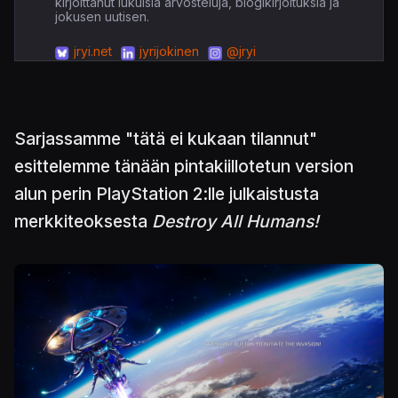
kirjoittanut lukuisia arvosteluja, blogikirjoituksia ja
jokusen uutisen.
jryi.net
jyrijokinen
@jryi
Sarjassamme "tätä ei kukaan tilannut"
esittelemme tänään pintakiillotetun version
alun perin PlayStation 2:lle julkaistusta
merkkiteoksesta
Destroy All Humans!