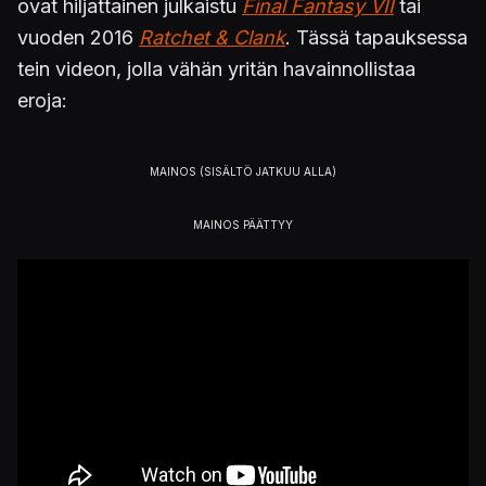
ovat hiljattainen julkaistu
Final Fantasy VII
tai
vuoden 2016
Ratchet & Clank
. Tässä tapauksessa
tein videon, jolla vähän yritän havainnollistaa
eroja: