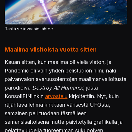
Tästä se invaasio lähtee
Maailma viisitoista vuotta sitten
Kauan sitten, kun maailma oli vielä viaton, ja
Pandemic oli vain yhden pelistudion nimi, näki
päivänvalon avaruusolentojen maailmanvalloitusta
parodioiva
Destroy All Humans!
, josta
KonsoliFINiinkin
arvostelu
kirjoitettiin. Nyt, kuin
räjähtävä lehmä kirkkaan värisestä UFOsta,
samainen peli tuodaan täsmälleen
samansisältöisenä mutta päivitetyllä grafiikalla ja
pelattavuudella tuoreemman sukupolven