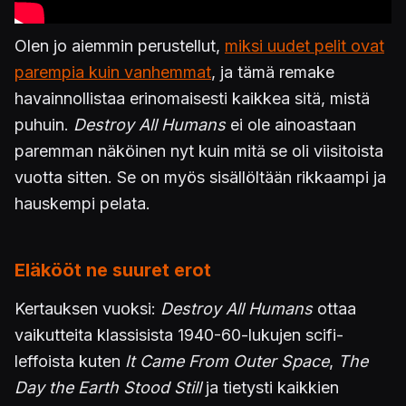
Olen jo aiemmin perustellut,
miksi uudet pelit ovat
parempia kuin vanhemmat
, ja tämä remake
havainnollistaa erinomaisesti kaikkea sitä, mistä
puhuin.
Destroy All Humans
ei ole ainoastaan
paremman näköinen nyt kuin mitä se oli viisitoista
vuotta sitten. Se on myös sisällöltään rikkaampi ja
hauskempi pelata.
Eläkööt ne suuret erot
Kertauksen vuoksi:
Destroy All Humans
ottaa
vaikutteita klassisista 1940-60-lukujen scifi-
leffoista kuten
It Came From Outer Space
,
The
Day the Earth Stood Still
ja tietysti kaikkien