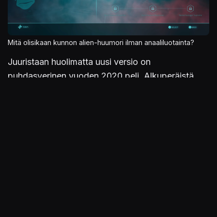
Mitä olisikaan kunnon alien-huumori ilman anaaliluotainta?
Juuristaan huolimatta uusi versio on
puhdasverinen vuoden 2020 peli. Alkuperäistä
ovat käsikirjoitus ja ääninäyttelyt, kaikki muu on
pantu uusiksi. Audiovisuaalisesti se on täysin ajan
tasalla, ja sekä tehtäväsuunnitteluun että
pelattavuuteen tehdyt muutokset perustelevat
välimallin hintalapun.
Tehtäväsuunnittelu on ottanut aimo
harppauksia
Hyvä esimerkki parannuksista on esimerkiksi