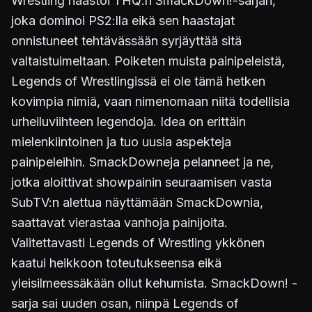
Wrestling haastoi THQ:n SmackDown!-sarjan,
joka dominoi PS2:lla eikä sen haastajat
onnistuneet tehtävässään syrjäyttää sitä
valtaistuimeltaan. Poiketen muista painipeleistä,
Legends of Wrestlingissä ei ole tämä hetken
kovimpia nimiä, vaan nimenomaan niitä todellisia
urheiluviihteen legendoja. Idea on erittäin
mielenkiintoinen ja tuo uusia aspekteja
painipeleihin. SmackDowneja pelanneet ja ne,
jotka aloittivat showpainin seuraamisen vasta
SubTV:n alettua näyttämään SmackDownia,
saattavat vierastaa vanhoja painijoita.
Valitettavasti Legends of Wrestling ykkönen
kaatui heikkoon toteutukseensa eikä
yleisilmeessäkään ollut kehumista. SmackDown! -
sarja sai uuden osan, niinpä Legends of