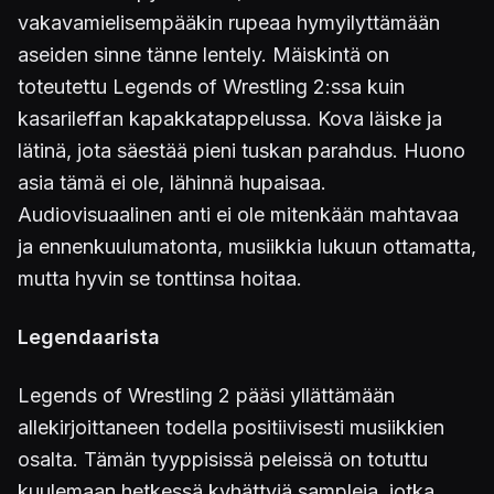
vakavamielisempääkin rupeaa hymyilyttämään
aseiden sinne tänne lentely. Mäiskintä on
toteutettu Legends of Wrestling 2:ssa kuin
kasarileffan kapakkatappelussa. Kova läiske ja
lätinä, jota säestää pieni tuskan parahdus. Huono
asia tämä ei ole, lähinnä hupaisaa.
Audiovisuaalinen anti ei ole mitenkään mahtavaa
ja ennenkuulumatonta, musiikkia lukuun ottamatta,
mutta hyvin se tonttinsa hoitaa.
Legendaarista
Legends of Wrestling 2 pääsi yllättämään
allekirjoittaneen todella positiivisesti musiikkien
osalta. Tämän tyyppisissä peleissä on totuttu
kuulemaan hetkessä kyhättyjä sampleja, jotka