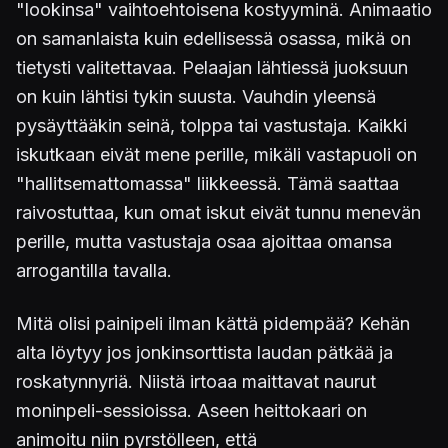
"lookinsa" vaihtoehtoisena kostyyminä. Animaatio
on samanlaista kuin edellisessä osassa, mikä on
tietysti valitettavaa. Pelaajan lähtiessä juoksuun
on kuin lähtisi tykin suusta. Vauhdin yleensä
pysäyttääkin seinä, tolppa tai vastustaja. Kaikki
iskutkaan eivät mene perille, mikäli vastapuoli on
"hallitsemattomassa" liikkeessä. Tämä saattaa
raivostuttaa, kun omat iskut eivät tunnu menevän
perille, mutta vastustaja osaa ajoittaa omansa
arrogantilla tavalla.
Mitä olisi painipeli ilman kättä pidempää? Kehän
alta löytyy jos jonkinsorttista laudan pätkää ja
roskatynnyriä. Niistä irtoaa maittavat naurut
moninpeli-sessioissa. Aseen heittokaari on
animoitu niin pyrstölleen, että