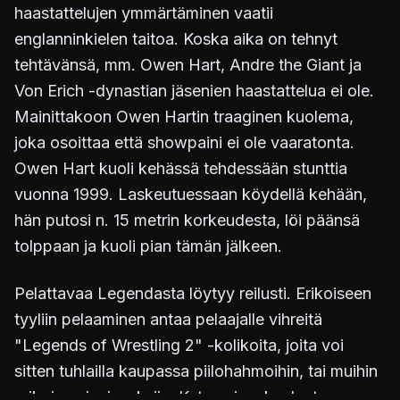
haastattelujen ymmärtäminen vaatii
englanninkielen taitoa. Koska aika on tehnyt
tehtävänsä, mm. Owen Hart, Andre the Giant ja
Von Erich -dynastian jäsenien haastattelua ei ole.
Mainittakoon Owen Hartin traaginen kuolema,
joka osoittaa että showpaini ei ole vaaratonta.
Owen Hart kuoli kehässä tehdessään stunttia
vuonna 1999. Laskeutuessaan köydellä kehään,
hän putosi n. 15 metrin korkeudesta, löi päänsä
tolppaan ja kuoli pian tämän jälkeen.
Pelattavaa Legendasta löytyy reilusti. Erikoiseen
tyyliin pelaaminen antaa pelaajalle vihreitä
"Legends of Wrestling 2" -kolikoita, joita voi
sitten tuhlailla kaupassa piilohahmoihin, tai muihin
erikoisominaisuuksiin. Kuten aina, kuulostaa