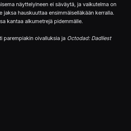
isema näyttelyineen ei säväytä, ja vaikutelma on
 ne jaksa hauskuuttaa ensimmäiselläkään kerralla.
ksa kantaa alkumetrejä pidemmälle.
i parempiakin oivalluksia ja
Octodad: Dadliest