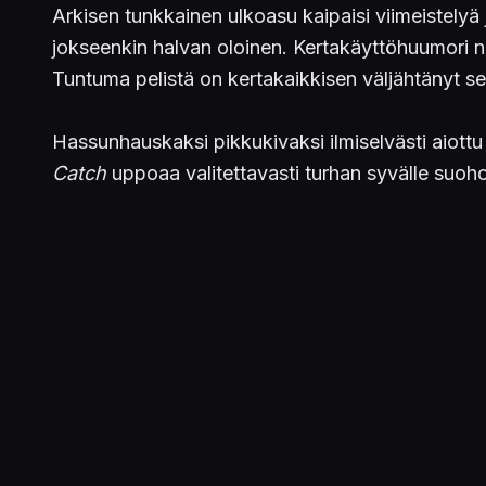
Arkisen tunkkainen ulkoasu kaipaisi viimeistely
jokseenkin halvan oloinen. Kertakäyttöhuumori noj
Tuntuma pelistä on kertakaikkisen väljähtänyt s
Hassunhauskaksi pikkukivaksi ilmiselvästi aiottu
Catch
uppoaa valitettavasti turhan syvälle suo