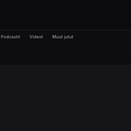
Podcastit
Videot
Muut jutut