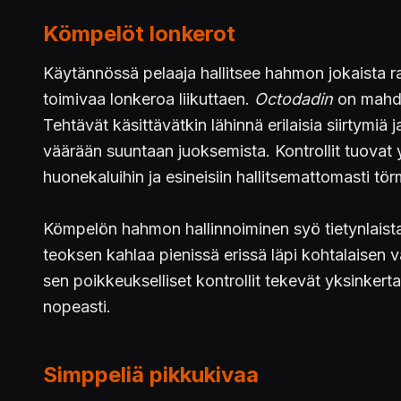
Kömpelöt lonkerot
Käytännössä pelaaja hallitsee hahmon jokaista ra
toimivaa lonkeroa liikuttaen.
Octodadin
on mahdol
Tehtävät käsittävätkin lähinnä erilaisia siirtymiä
väärään suuntaan juoksemista. Kontrollit tuova
huonekaluihin ja esineisiin hallitsemattomasti tör
Kömpelön hahmon hallinnoiminen syö tietynlaista
teoksen kahlaa pienissä erissä läpi kohtalaisen
sen poikkeukselliset kontrollit tekevät yksinkerta
nopeasti.
Simppeliä pikkukivaa