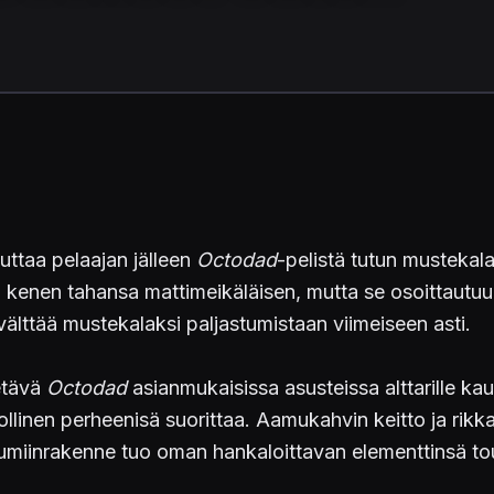
uttaa pelaajan jälleen
Octodad
-pelistä tutun mustekal
in kenen tahansa mattimeikäläisen, mutta se osoittautu
 välttää mustekalaksi paljastumistaan viimeiseen asti.
ietävä
Octodad
asianmukaisissa asusteissa alttarille ka
nollinen perheenisä suorittaa. Aamukahvin keitto ja rik
uumiinrakenne tuo oman hankaloittavan elementtinsä 