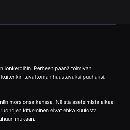
an lonkeroihin. Perheen päänä toimivan
u kuitenkin tavattoman haastavaksi puuhaksi.
uniin morsionsa kanssa. Näistä asetelmista alkaa
karuohojen kitkeminen eivät ehkä kuulosta
touhuun mukaan.