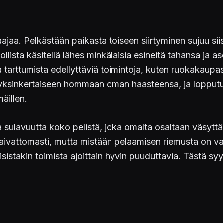
ajaa. Pelkästään paikasta toiseen siirtyminen sujuu si
lista käsitellä lähes minkälaisia esineitä tahansa ja as
 ja tarttumista edellyttäviä toimintoja, kuten ruokakaup
t yksinkertaiseen hommaan oman haasteensa, ja lopput
mäillen.
 sulavuutta koko pelistä, joka omalta osaltaan väsytt
 vaivattomasti, mutta mistään pelaamisen riemusta on 
isistakin toimista ajoittain hyvin puuduttavia. Tästä syys