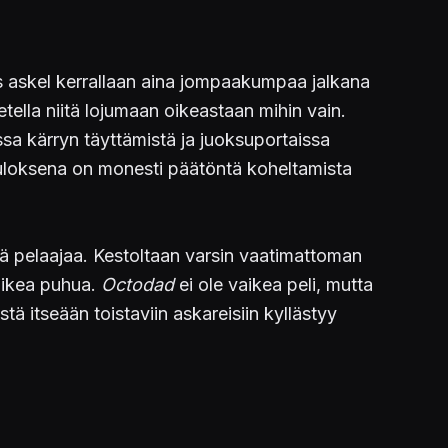
is askel kerrallaan aina jompaakumpaa jalkana
etella niitä lojumaan oikeastaan mihin vain.
assa kärryn täyttämistä ja juoksuportaissa
uloksena on monesti päätöntä koheltamista
ää pelaajaa. Kestoltaan varsin vaatimattoman
vaikea puhua.
Octodad
ei ole vaikea peli, mutta
tä itseään toistaviin askareisiin kyllästyy