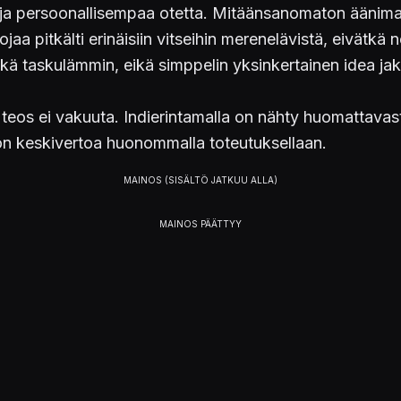
ä ja persoonallisempaa otetta. Mitäänsanomaton äänima
aa pitkälti erinäisiin vitseihin merenelävistä, eivätkä
ekä taskulämmin, eikä simppelin yksinkertainen idea ja
 teos ei vakuuta. Indierintamalla on nähty huomattavast
hon keskivertoa huonommalla toteutuksellaan.