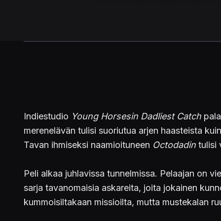
Indiestudio
Young Horsesin Dadliest Catch
pala
merenelävän tulisi suoriutua arjen haasteista ku
Tavan ihmiseksi naamioituneen
Octodadin
tulisi
Peli alkaa juhlavissa tunnelmissa. Pelaajan on v
sarja tavanomaisia askareita, joita jokainen kun
kummoisiltakaan missioilta, mutta mustekalan r