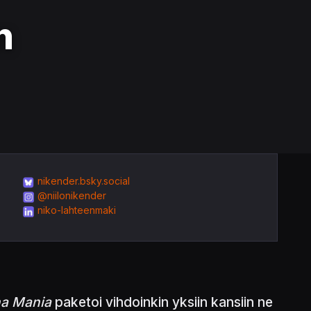
n
nikender.bsky.social
@niilonikender
niko-lahteenmaki
na Mania
paketoi vihdoinkin yksiin kansiin ne