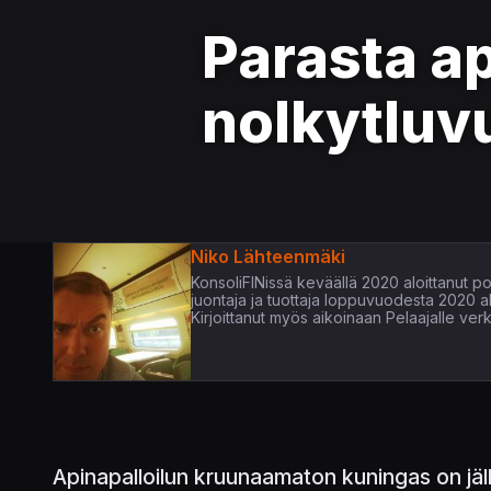
Parasta ap
nolkytluv
Niko Lähteenmäki
KonsoliFINissä keväällä 2020 aloittanut pop
juontaja ja tuottaja loppuvuodesta 2020 
Kirjoittanut myös aikoinaan Pelaajalle verk
Apinapalloilun kruunaamaton kuningas on j