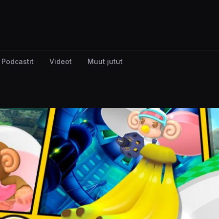
Podcastit
Videot
Muut jutut