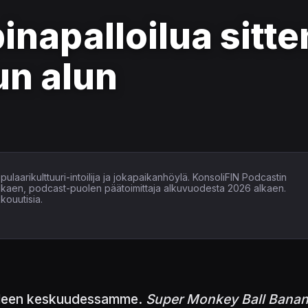
inapalloilua sitte
un alun
ulaarikulttuuri-intoilija ja jokapaikanhöylä. KonsoliFIN Podcastin
alkaen, podcast-puolen päätoimittaja alkuvuodesta 2026 alkaen.
kouutisia.
älleen keskuudessamme.
Super Monkey Ball Bana