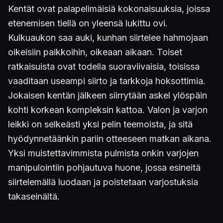
Kentät ovat palapelimäisiä kokonaisuuksia, joissa
etenemisen tiellä on yleensä lukittu ovi.
Kulkuaukon saa auki, kunhan siirtelee hahmojaan
oikeisiin paikkoihin, oikeaan aikaan. Toiset
ratkaisuista ovat todella suoraviivaisia, toisissa
vaaditaan useampi siirto ja tarkkoja hoksottimia.
Jokaisen kentän jälkeen siirrytään askel ylöspäin
kohti korkean kompleksin kattoa. Valon ja varjon
leikki on selkeästi yksi pelin teemoista, ja sitä
hyödynnetäänkin pariin otteeseen matkan aikana.
Yksi muistettavimmista pulmista onkin varjojen
manipulointiin pohjautuva huone, jossa esineitä
siirtelemällä luodaan ja poistetaan varjostuksia
takaseinältä.