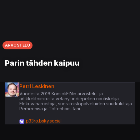
ARVOSTELU
Parin tähden kaipuu
Petri Leskinen
Vuodesta 2016 KonsoliFINin arvostelu- ja
artikkelitoimitusta vetänyt indiepelien nautiskelija.
Elokuvaharrastaja, suoratoistopalveluiden suurkuluttaja.
Perheenisä ja Tottenham-fani.
p33ro.bsky.social