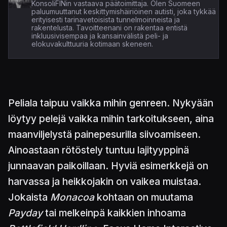
KonsoliFINin vastaava päätoimittaja. Olen Suomeen
paluumuuttanut keskittymishäiriöinen autisti, joka tykkää
erityisesti tarinavetoisista tunnelmoinneista ja
rakentelusta. Tavoitteenani on rakentaa entistä
inkluusivisempaa ja kansainvälistä peli- ja
elokuvakulttuuria kotimaan skeneen.
Peliala taipuu vaikka mihin genreen. Nykyään
löytyy pelejä vaikka mihin tarkoitukseen, aina
maanviljelystä painepesurilla siivoamiseen.
Ainoastaan rötöstely tuntuu lajityyppinä
junnaavan paikoillaan. Hyviä esimerkkejä on
harvassa ja heikkojakin on vaikea muistaa.
Jokaista
Monacoa
kohtaan on muutama
Payday
tai melkeinpä kaikkien inhoama