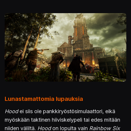
Lunastamattomia lupauksia
Hood
ei siis ole pankkiryöstösimulaattori, eikä
myöskään taktinen hiiviskelypeli tai edes mitään
niiden väliltä.
Hood
on lopulta vain
Rainbow Six