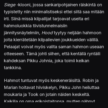
Siege -
klooni, jossa sankaripohjainen räiskintä on
typistetty niin minimalistiseksi ettei siitä saa mitään
irti. Siinä missä kilpailijat tarjoavat useita eri
hahmoluokkia tiivistunnelmaisiin
jännitysnäytelmiin,
Hood
tyytyy neljään hahmoon
joita kierrätetään kilpailevien joukkueiden välillä.
Pelaajat voivat myös valita saman hahmon useaan
otteeseen. Tämä johti siihen, että kentällä ryntäili
kahdeksan Pikku Johnia, joka toimii keikan
tankkina.
Hahmot tuntuvat myös keskeneräisiltä. Robin ja
Marian hoitavat hiiviskelyn, Pikku John heiluttaa
moukaria ja Took on jotain näiden keskeltä.
Kaikilla on oma erikoistaitonsa, mutten nähnyt