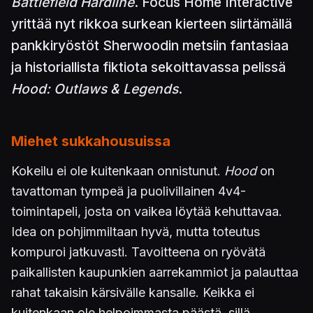
Battlefield Hardline
. Focus Home Interactive
yrittää nyt rikkoa surkean kierteen siirtämällä
pankkiryöstöt Sherwoodin metsiin fantasiaa
ja historiallista fiktiota sekoittavassa pelissä
Hood: Outlaws & Legends
.
Miehet sukkahousuissa
Kokeilu ei ole kuitenkaan onnistunut.
Hood
on
tavattoman tympeä ja puolivillainen 4v4-
toimintapeli, josta on vaikea löytää kehuttavaa.
Idea on pohjimmiltaan hyvä, mutta toteutus
kompuroi jatkuvasti. Tavoitteena on ryövätä
paikallisten kaupunkien aarrekammiot ja palauttaa
rahat takaisin kärsivälle kansalle. Keikka ei
kuitenkaan ole helpoimmasta päästä, sillä