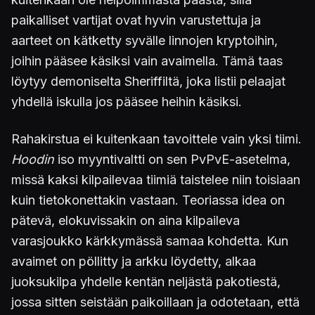
paikalliset vartijat ovat hyvin varustettuja ja
aarteet on kätketty syvälle linnojen kryptoihin,
joihin pääsee käsiksi vain avaimella. Tämä taas
löytyy demoniselta Sheriffiltä, joka listii pelaajat
yhdellä iskulla jos pääsee heihin käsiksi.
Rahakirstua ei kuitenkaan tavoittele vain yksi tiimi.
Hoodin
iso myyntivaltti on sen PvPvE-asetelma,
missä kaksi kilpailevaa tiimiä taistelee niin toisiaan
kuin tietokonettakin vastaan. Teoriassa idea on
pätevä, elokuvissakin on aina kilpaileva
varasjoukko kärkkymässä samaa kohdetta. Kun
avaimet on pöllitty ja arkku löydetty, alkaa
juoksukilpa yhdelle kentän neljästä pakotiestä,
jossa sitten seistään paikoillaan ja odotetaan, että