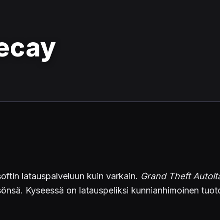
Decay
softin latauspalveluun kuin varkain.
Grand Theft Autolt
sönsä. Kyseessä on latauspeliksi kunnianhimoinen tuot