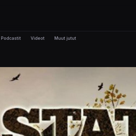
Podcastit
Videot
Muut jutut