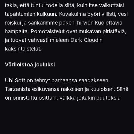
takia, että tuntui todella siltä, kuin itse vaikuttaisi
tapahtumien kulkuun. Kuvakulma pyöri villisti, vesi
roiskui ja sankarimme pakeni hirviön kuolettavia
hampaita. Pomotaistelut ovat mukavan piristäviä,
ja tuovat vahvasti mieleen Dark Cloudin
kaksintaistelut.
Väriloistoa jouluksi
Ubi Soft on tehnyt parhaansa saadakseen
Tarzanista esikuvansa näköisen ja kuuloisen. Siinä
on onnistuttu osittain, vaikka joitakin puutoksia
grafiikkapuolelta löytyy. Niin viidakko- kuin
vesijaksot kyllä näyttävät ihan riittävästi Disneyn
alkuperäiseltä piirrosleffalta, mutta
viidakkokentistä puuttuu sitä vauhdikkuutta, joka