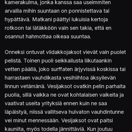
kamerakulma, jonka kanssa saa useimmiten
arvailla mihin suuntaan on ponnistettava tai
hypättävä. Matkani päättyi lukuisia kertoja
rotkoon tai lätäkköön vain sen takia, että en
osannut hahmottaa oikeaa suuntaa.
Onneksi ontuvat viidakkojaksot vievät vain puolet
pelistä. Toinen puoli seikkailusta liikutaankin
vetten päällä, joko surffaten ärjyvissä koskissa tai
harrastaen vauhdikasta vesihiihtoa äksyilevän
linnun vetämänä. Vesijaksot ovatkin pelin parhaita
puolia, sillä vaikka ne ovat kohtalaisen vaikeita ja
vaativat useita yrityksiä ennen kuin ne saa
läpäistyä, niissä vallitseva hulvaton vauhdintunne
vei minut mennessään. Vesijaksot ovat paitsi
kauniita, myös todella jännittäviä. Kun joutuu