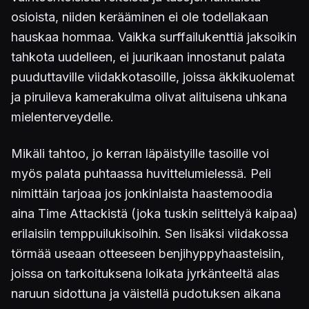
osioista, niiden kerääminen ei ole todellakaan
hauskaa hommaa. Vaikka surffailukenttiä jaksoikin
tahkota uudelleen, ei juurikaan innostanut palata
puuduttaville viidakkotasoille, joissa äkkikuolemat
ja piruileva kamerakulma olivat alituisena uhkana
mielenterveydelle.
Mikäli tahtoo, jo kerran läpäistyille tasoille voi
myös palata puhtaassa huvittelumielessä. Peli
nimittäin tarjoaa jos jonkinlaista haastemoodia
aina Time Attackistä (joka tuskin selittelyä kaipaa)
erilaisiin temppuilukisoihin. Sen lisäksi viidakossa
törmää useaan otteeseen benjihyppyhaasteisiin,
joissa on tarkoituksena loikata jyrkänteeltä alas
naruun sidottuna ja väistellä pudotuksen aikana