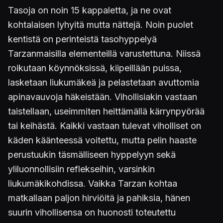
Tasoja on noin 15 kappaletta, ja ne ovat
kohtalaisen lyhyitä mutta nättejä. Noin puolet
kentistä on perinteistä tasohyppelyä
Tarzanmaisilla elementeillä varustettuna. Niissä
roikutaan köynnöksissä, kiipeillään puissa,
lasketaan liukumäkeä ja pelastetaan avuttomia
apinavauvoja häkeistään. Vihollisiakin vastaan
taistellaan, useimmiten heittämällä kärrynpyörää
tai keihästä. Kaikki vastaan tulevat viholliset on
käden käänteessä voitettu, mutta pelin haaste
perustuukin täsmälliseen hyppelyyn sekä
yliluonnollisiin reflekseihin, varsinkin
liukumäkikohdissa. Vaikka Tarzan kohtaa
matkallaan paljon hirviöitä ja pahiksia, hänen
suurin vihollisensa on huonosti toteutettu