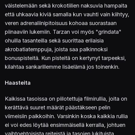
väistelemään sekä krokotiilien naksuvia hampaita
että uhkaavia kiviä samalla kun vauhti vain kiihtyy,
veren adrenaliinipitoisuus kohoaa suorastaan
piinaaviin lukemiin. Tarzan voi myös "grindata"
ohuilla tasanteilla sekä suorittaa erilaisia
akrobatiatemppuja, joista saa palkinnoksi
bonuspisteitä. Kun pisteitä on kertynyt tarpeeksi,
kilahtaa sankarillemme lisäelämä jos toinenkin.
Haasteita
Kaikissa tasoissa on piilotettuja filmirullia, joita on
kerättävä suuret määrät päästäkseen pelin
viimeisiin paikkoihin. Varsinkin koska kaikkia rullia
ei voi edes löytää ensimmäisellä kerralla, johtuen
vaihtoehtoisista reiteistä ja tasojen lukituista