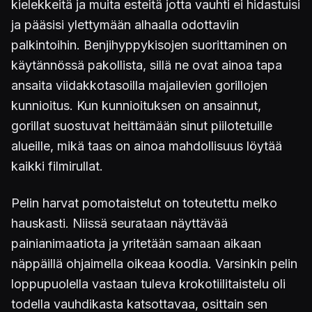
kielekkeitä ja muita esteitä jotta vauhti ei hidastuisi
ja pääsisi ylettymään alhaalla odottaviin
palkintoihin. Benjihyppykisojen suorittaminen on
käytännössä pakollista, sillä ne ovat ainoa tapa
ansaita viidakkotasoilla majailevien gorillojen
kunnioitus. Kun kunnioituksen on ansainnut,
gorillat suostuvat heittämään sinut piilotetuille
alueille, mikä taas on ainoa mahdollisuus löytää
kaikki filmirullat.
Pelin harvat pomotaistelut on toteutettu melko
hauskasti. Niissä seurataan näyttävää
painianimaatiota ja yritetään samaan aikaan
näppäillä ohjaimella oikeaa koodia. Varsinkin pelin
loppupuolella vastaan tuleva krokotiilitaistelu oli
todella vauhdikasta katsottavaa, osittain sen