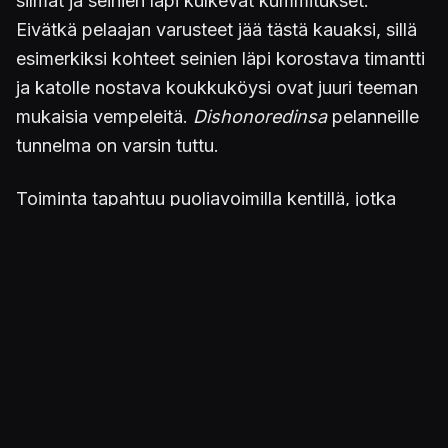
silmät ja seinien läpi kulkevat kummitukset.
Eivätkä pelaajan varusteet jää tästä kauaksi, sillä
esimerkiksi kohteet seinien läpi korostava timantti
ja katolle nostava koukkuköysi ovat juuri teeman
mukaisia vempeleitä.
Dishonoredinsa
pelanneille
tunnelma on varsin tuttu.
Toiminta tapahtuu puoliavoimilla kentillä, jotka
ovat melko laajoja, mutta niitä on vain kaksi
kappaletta. Varsinkin alussa kaikki tuntuu hyvin
hämmentävältä, sillä huoneita ja salakäytäviä
avautuu toisensa perään. Käytössä on kartta,
mutta suuntavaisto on jatkuvasti koetuksella,
varsinkin kun samalla pitäisi vältellä vartijoita,
laseransoja ja muita esteitä.