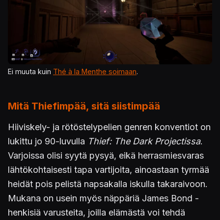
Ei muuta kuin
Thé à la Menthe soimaan
.
Mitä Thiefimpää, sitä siistimpää
Hiiviskely- ja rötöstelypelien genren konventiot on
lukittu jo 90-luvulla
Thief: The Dark Projectissa
.
Varjoissa olisi syytä pysyä, eikä herrasmiesvaras
lähtökohtaisesti tapa vartijoita, ainoastaan tyrmää
heidät pois pelistä napsakalla iskulla takaraivoon.
Mukana on usein myös näppäriä James Bond -
henkisiä varusteita, joilla elämästä voi tehdä