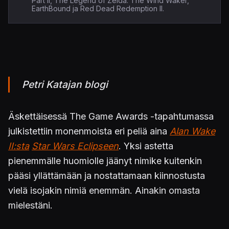
Part II, The Legend of Zelda: The Wind Waker,
EarthBound ja Red Dead Redemption II.
Petri Katajan blogi
Äskettäisessä The Game Awards -tapahtumassa
julkistettiin monenmoista eri peliä aina
Alan Wake
II:sta
Star Wars Eclipseen
. Yksi astetta
pienemmälle huomiolle jäänyt nimike kuitenkin
pääsi yllättämään ja nostattamaan kiinnostusta
vielä isojakin nimiä enemmän. Ainakin omasta
mielestäni.