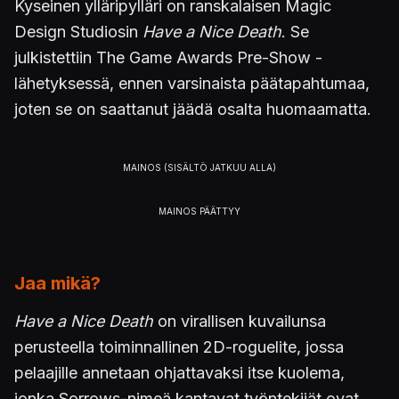
Kyseinen ylläripylläri on ranskalaisen Magic
Design Studiosin
Have a Nice Death
. Se
julkistettiin The Game Awards Pre-Show -
lähetyksessä, ennen varsinaista päätapahtumaa,
joten se on saattanut jäädä osalta huomaamatta.
Jaa mikä?
Have a Nice Death
on virallisen kuvailunsa
perusteella toiminnallinen 2D-roguelite, jossa
pelaajille annetaan ohjattavaksi itse kuolema,
jonka Sorrows-nimeä kantavat työntekijät ovat