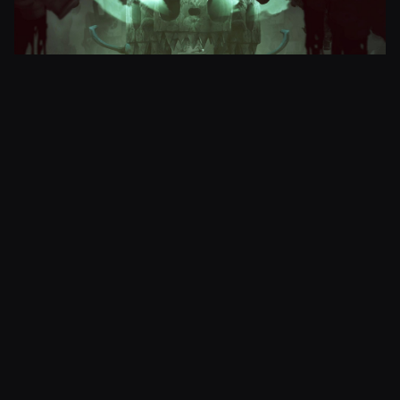
Nimikkeeseen lupaillaan nopeatempoista taistelua,
30 erilaista aseistusta sekä taikaa käytettäväksi ja
päivitettäviä kykyjä. Itse pelattavat alueet luodaan
proseduraalisesti (satunnaissiemennetään, kuten
me toimituksessa tätä kutsumme) samaan tapaan
kuin vaikkapa kehutussa
Dead Cellsissä
, joten
ympäristöt ovat eri pelaajilla erilaisia.