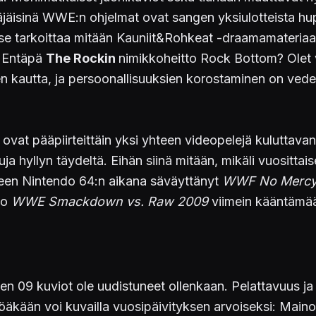
äjäisinä WWE:n ohjelmat ovat sangen yksiulotteista hu
se tarkoittaa mitään Kauniit&Rohkeat -draamamateriaali
. Entäpä
The Rockin
nimikkoheitto Rock Bottom? Olet 
en kautta, ja persoonallisuuksien korostaminen on vedet
vat pääpiirteittäin yksi yhteen videopelejä kuluttavan y
a hyllyn täydeltä. Eihän siinä mitään, mikäli vuosittaise
lleen Nintendo 64:n aikana säväyttänyt
WWF No Merc
ko
WWE Smackdown vs. Raw 2009
viimein kääntämää
en 09 kuviot ole uudistuneet ollenkaan. Pelattavuus ja
töäkään voi kuvailla vuosipäivityksen arvoiseksi: Mai