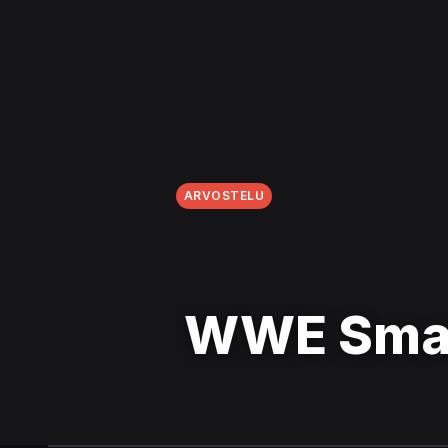
ARVOSTELU
WWE Smac