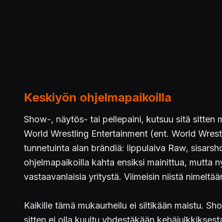
Keskiyön ohjelmapaikoilla
Show-, näytös- tai pellepaini, kutsuu sitä sitten 
World Wrestling Entertainment (ent. World Wrestl
tunnetuinta alan brändiä: lippulaiva Raw, sisar
ohjelmapaikoilla kahta ensiksi mainittua, mutt
vastaavanlaisia yritystä. Viimeisin niistä nimeltää
Kaikille tämä mukaurheilu ei siltikään maistu. Sh
sitten ei olla kuultu yhdestäkään kehäjulkkikses