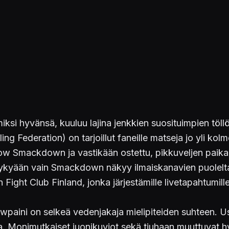
miksi hyvänsä, kuuluu lajina jenkkien suosituimpien töllö
ing Federation) on tarjoillut faneille matseja jo yli k
show Smackdown ja vastikään ostettu, pikkuveljen paik
a nykyään vain Smackdown näkyy ilmaiskanavien puolel
n Fight Club Finland, jonka järjestämille livetapahtumill
owpaini on selkeä vedenjakaja mielipiteiden suhteen. U
ta. Monimutkaiset juonikuviot sekä tiuhaan muuttuvat h