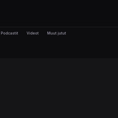
Podcastit
Videot
Muut jutut