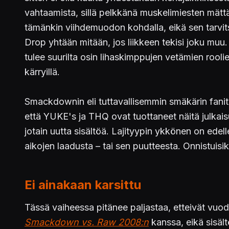
vahtaamista, sillä pelkkänä muskelimiesten mätt
tämänkin viihdemuodon kohdalla, eikä sen tarvit
Drop yhtään mitään, jos liikkeen tekisi joku muu
tulee suurilta osin lihaskimppujen vetämien rooli
kärryillä.
Smackdownin eli tuttavallisemmin smäkärin fanit o
että YUKE's ja THQ ovat tuottaneet näitä julkaisuj
jotain uutta sisältöä. Lajityypin ykkönen on ede
aikojen laadusta – tai sen puutteesta. Onnistuisi
Ei ainakaan karsittu
Tässä vaiheessa pitänee paljastaa, etteivät vuod
Smackdown vs. Raw 2008:n
kanssa, eikä sisäl