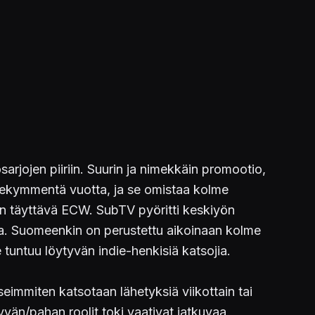
sarjojen piiriin. Suurin ja nimekkäin promootio,
olmekymmentä vuotta, ja se omistaa kolme
an täyttävä ECW. SubTV pyöritti keskiyön
ta. Suomeenkin on perustettu aikoinaan kolme
e tuntuu löytyvän indie-henkisiä katsojia.
seimmiten katsotaan lähetyksiä viikottain tai
yvän/pahan roolit toki vaativat jatkuvaa