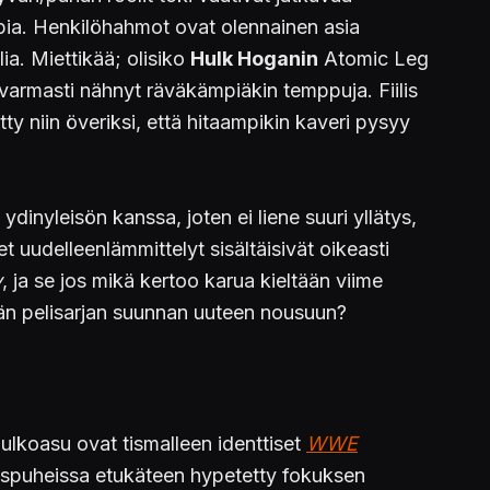
pia. Henkilöhahmot ovat olennainen asia
a. Miettikää; olisiko
Hulk Hoganin
Atomic Leg
varmasti nähnyt räväkämpiäkin temppuja. Fiilis
ty niin överiksi, että hitaampikin kaveri pysyy
dinyleisön kanssa, joten ei liene suuri yllätys,
t uudelleenlämmittelyt sisältäisivät oikeasti
y
, ja se jos mikä kertoo karua kieltään viime
n pelisarjan suunnan uuteen nousuun?
 ulkoasu ovat tismalleen identtiset
WWE
nospuheissa etukäteen hypetetty fokuksen