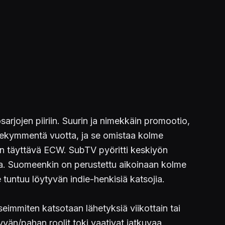
sarjojen piiriin. Suurin ja nimekkäin promootio,
olmekymmentä vuotta, ja se omistaa kolme
an täyttävä ECW. SubTV pyöritti keskiyön
ta. Suomeenkin on perustettu aikoinaan kolme
e tuntuu löytyvän indie-henkisiä katsojia.
seimmiten katsotaan lähetyksiä viikottain tai
yvän/pahan roolit toki vaativat jatkuvaa