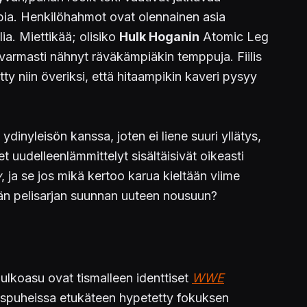
pia. Henkilöhahmot ovat olennainen asia
a. Miettikää; olisiko
Hulk Hoganin
Atomic Leg
varmasti nähnyt räväkämpiäkin temppuja. Fiilis
ty niin överiksi, että hitaampikin kaveri pysyy
dinyleisön kanssa, joten ei liene suuri yllätys,
t uudelleenlämmittelyt sisältäisivät oikeasti
y
, ja se jos mikä kertoo karua kieltään viime
n pelisarjan suunnan uuteen nousuun?
 ulkoasu ovat tismalleen identtiset
WWE
nospuheissa etukäteen hypetetty fokuksen