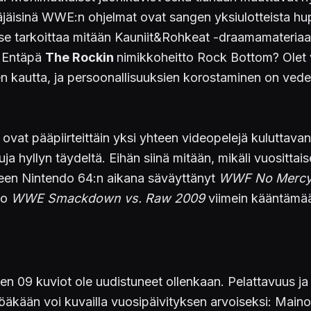
äjäisinä WWE:n ohjelmat ovat sangen yksiulotteista hu
se tarkoittaa mitään Kauniit&Rohkeat -draamamateriaali
. Entäpä
The Rockin
nimikkoheitto Rock Bottom? Olet 
en kautta, ja persoonallisuuksien korostaminen on vedet
vat pääpiirteittäin yksi yhteen videopelejä kuluttavan y
a hyllyn täydeltä. Eihän siinä mitään, mikäli vuosittaise
lleen Nintendo 64:n aikana säväyttänyt
WWF No Merc
ko
WWE Smackdown vs. Raw 2009
viimein kääntämää
en 09 kuviot ole uudistuneet ollenkaan. Pelattavuus ja
töäkään voi kuvailla vuosipäivityksen arvoiseksi: Mai