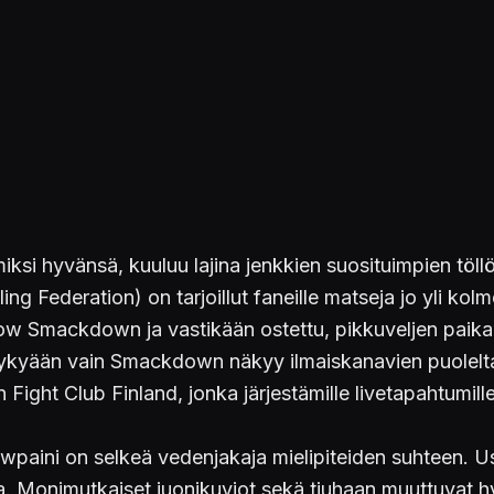
miksi hyvänsä, kuuluu lajina jenkkien suosituimpien töllö
ing Federation) on tarjoillut faneille matseja jo yli k
show Smackdown ja vastikään ostettu, pikkuveljen paik
a nykyään vain Smackdown näkyy ilmaiskanavien puolel
n Fight Club Finland, jonka järjestämille livetapahtumill
owpaini on selkeä vedenjakaja mielipiteiden suhteen. U
ta. Monimutkaiset juonikuviot sekä tiuhaan muuttuvat h