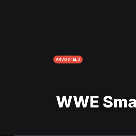
ARVOSTELU
WWE Smac