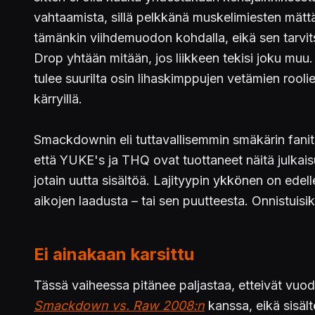
vahtaamista, sillä pelkkänä muskelimiesten mätt
tämänkin viihdemuodon kohdalla, eikä sen tarvit
Drop yhtään mitään, jos liikkeen tekisi joku muu
tulee suurilta osin lihaskimppujen vetämien rooli
kärryillä.
Smackdownin eli tuttavallisemmin smäkärin fanit o
että YUKE's ja THQ ovat tuottaneet näitä julkaisuj
jotain uutta sisältöä. Lajityypin ykkönen on ede
aikojen laadusta – tai sen puutteesta. Onnistuisi
Ei ainakaan karsittu
Tässä vaiheessa pitänee paljastaa, etteivät vuod
Smackdown vs. Raw 2008:n
kanssa, eikä sisäl