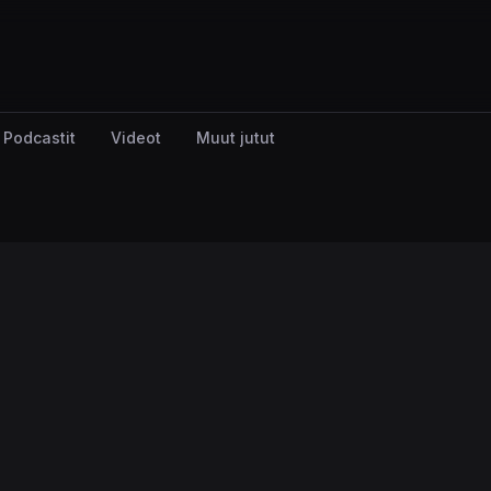
Podcastit
Videot
Muut jutut