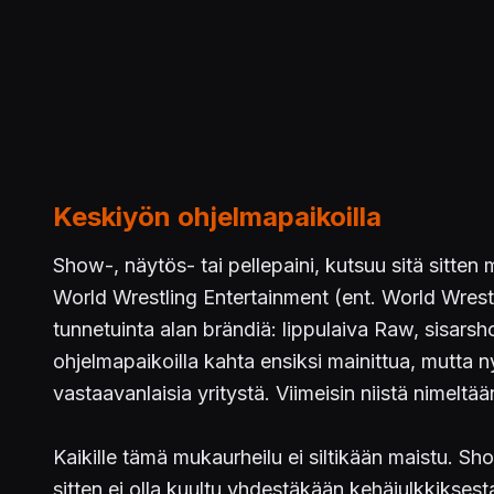
Keskiyön ohjelmapaikoilla
Show-, näytös- tai pellepaini, kutsuu sitä sitten 
World Wrestling Entertainment (ent. World Wrestl
tunnetuinta alan brändiä: lippulaiva Raw, sisar
ohjelmapaikoilla kahta ensiksi mainittua, mutt
vastaavanlaisia yritystä. Viimeisin niistä nimeltää
Kaikille tämä mukaurheilu ei siltikään maistu. Sh
sitten ei olla kuultu yhdestäkään kehäjulkkikses