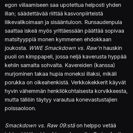
egon viilaamiseen saa upotettua helposti yhden
illan; säädettävää riittää kasvonpiirteistä
liikevalikoimaan ja sisääntuloon. Runsaudenpula
saattaa iskeä myös yrittäessään päättää sopivaa
matsityyppiä monen kymmenen ehdokkaan
joukosta.
WWE Smackdown vs. Raw'n
hauskin
puoli on kimppapeli, jossa neljä kaverusta hyppää
kehiin samalta sohvalta. Kavereiden (kanssa)
murjominen takaa hupia moneksi illaksi, mikäli
porukka on oikeahenkistä. Verkkokekkerit käyvät
hyvin vähemmän henkilökohtaisesta korvikkeesta,
mutta tällöin täytyy varautua konevastustajien
poissaoloon.
Smackdown vs. Raw 09:stä
on helppo vetää