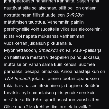
johtopäätökset hankinnan kannalta. Sarjan fanit
nauttivat siitä sellaisenaan, sillä peli on omiaan
nostattamaan fiilistä uudelleen
SvR08:n
mättämisen tauottua. Vähemmän painiin
perehtyneille voin suositella vilkaisua alekoreihin,
joista voi napata mukaansa vanhemman
vuosikerran julkaisun pikkurahalla.
Myönnettäköön,
Smackdown vs. Raw
-pelisarja
on hallitseva mestari videopelien painoluokassa,
mutta se on vähän sama kuin kehuisi Suomea
parhaaksi pesäpallomaaksi. Ainoa haastaja kun on
TNA Impact!
, joka oli pienen tuotantopanoksen
takia harvinaisen rikkinäinen ja buginen. Smäkäri
tarvitsisi nyt samanlaisen piristysruiskeen kuin
mikä tuikattiin EA:n sporttiosastoon vuosi sitten.
Olisikohan 2k:n kehitystiimi projektia vailla?