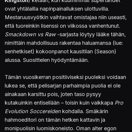
Kingston
) ketään, kun kuumimmat supertähdet
ovat yhtälailla napinpainalluksen ulottuvilla.
Mestaruusvyötkin vaihtavat omistajaa niin useasti,
että tuoreinkin lisenssi on viikossa vanhentunut.
Smackdown vs Raw
-sarjasta löytyy lääke tähän,
nimittäin mahdollisuus rakentaa haluamansa (lue:
senhetkiset) kokoonpanot kausitilan (Season)
alussa. Suosittelen hyödyntämään.
Tämän vuosikerran positiiviseksi puoleksi voidaan
lukea se, että pelisarjan parhaimpia puolia ei ole
ainakaan karsittu pois, joten taso pysyy
kutakuinkin entisellään – toisin kuin vaikkapa
Pro
Evolution Soccereiden
kohdalla. Smäkärin
hahmoeditori on tämän hetken kattavin ja
monipuolisin luomiskoneisto. Oman alter egon