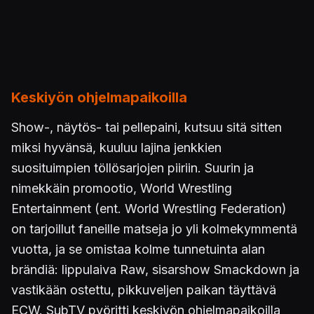
Keskiyön ohjelmapaikoilla
Show-, näytös- tai pellepaini, kutsuu sitä sitten
miksi hyvänsä, kuuluu lajina jenkkien
suosituimpien töllösarjojen piiriin. Suurin ja
nimekkäin promootio, World Wrestling
Entertainment (ent. World Wrestling Federation)
on tarjoillut faneille matseja jo yli kolmekymmentä
vuotta, ja se omistaa kolme tunnetuinta alan
brändiä: lippulaiva Raw, sisarshow Smackdown ja
vastikään ostettu, pikkuveljen paikan täyttävä
ECW. SubTV pyöritti keskiyön ohjelmapaikoilla