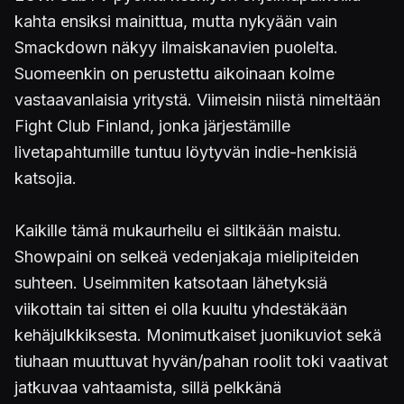
kahta ensiksi mainittua, mutta nykyään vain
Smackdown näkyy ilmaiskanavien puolelta.
Suomeenkin on perustettu aikoinaan kolme
vastaavanlaisia yritystä. Viimeisin niistä nimeltään
Fight Club Finland, jonka järjestämille
livetapahtumille tuntuu löytyvän indie-henkisiä
katsojia.
Kaikille tämä mukaurheilu ei siltikään maistu.
Showpaini on selkeä vedenjakaja mielipiteiden
suhteen. Useimmiten katsotaan lähetyksiä
viikottain tai sitten ei olla kuultu yhdestäkään
kehäjulkkiksesta. Monimutkaiset juonikuviot sekä
tiuhaan muuttuvat hyvän/pahan roolit toki vaativat
jatkuvaa vahtaamista, sillä pelkkänä