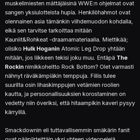
muskelimiesten mättäjäisinä WWE:n ohjelmat ovat
sangen yksiulotteista hupia. Henkilöhahmot ovat
olennainen asia tämänkin viihdemuodon kohdalla,
eikä sen tarvitse tarkoittaa mitään
Kauniit&Rohkeat -draamamateriaalia. Miettikää;
olisiko
Hulk Hoganin
Atomic Leg Drop yhtään
mitään, jos liikkeen tekisi joku muu. Entäpä
The
Rockin
nimikkoheitto Rock Bottom? Olet varmasti
nähnyt räväkämpiäkin temppuja. Fiilis tulee
suurilta osin lihaskimppujen vetämien roolien
kautta, ja persoonallisuuksien korostaminen on
vedetty niin överiksi, että hitaampikin kaveri pysyy
kärryillä.
Smackdownin eli tuttavallisemmin smäkärin fanit
ovat pääpiirteittäin yksi yhteen videopelejä