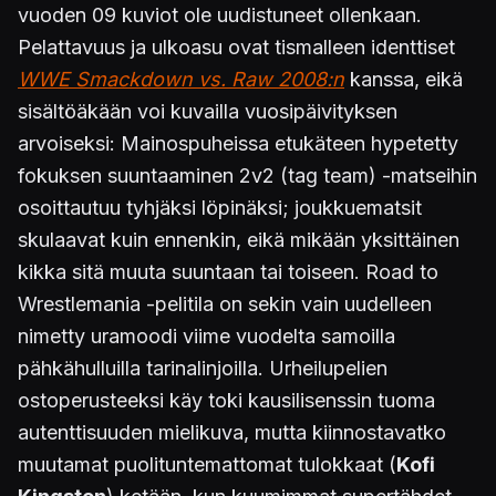
vuoden 09 kuviot ole uudistuneet ollenkaan.
Pelattavuus ja ulkoasu ovat tismalleen identtiset
WWE Smackdown vs. Raw 2008:n
kanssa, eikä
sisältöäkään voi kuvailla vuosipäivityksen
arvoiseksi: Mainospuheissa etukäteen hypetetty
fokuksen suuntaaminen 2v2 (tag team) -matseihin
osoittautuu tyhjäksi löpinäksi; joukkuematsit
skulaavat kuin ennenkin, eikä mikään yksittäinen
kikka sitä muuta suuntaan tai toiseen. Road to
Wrestlemania -pelitila on sekin vain uudelleen
nimetty uramoodi viime vuodelta samoilla
pähkähulluilla tarinalinjoilla. Urheilupelien
ostoperusteeksi käy toki kausilisenssin tuoma
autenttisuuden mielikuva, mutta kiinnostavatko
muutamat puolituntemattomat tulokkaat (
Kofi