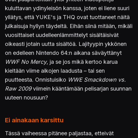
kuluttavan ydinyleisön kanssa, joten ei liene suuri
yllätys, että YUKE's ja THQ ovat tuottaneet näitä
julkaisuja hyllyn täydeltä. Eihän siinä mitään, mikäli
vuosittaiset uudelleenlämmittelyt sisältäisivät
oikeasti jotain uutta sisältöä. Lajityypin ykkönen
on edelleen Nintendo 64:n aikana säväyttänyt
WWF No Mercy
, ja se jos mikä kertoo karua
kieltään viime aikojen laadusta – tai sen
puutteesta. Onnistuisiko
WWE Smackdown vs.
Raw 2009
viimein kääntämään pelisarjan suunnan
uuteen nousuun?
Ei ainakaan karsittu
Tässä vaiheessa pitänee paljastaa, etteivät