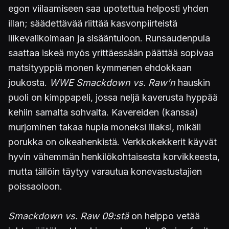
egon viilaamiseen saa upotettua helposti yhden
illan; säädettävää riittää kasvonpiirteistä
liikevalikoimaan ja sisääntuloon. Runsaudenpula
saattaa iskeä myös yrittäessään päättää sopivaa
matsityyppiä monen kymmenen ehdokkaan
joukosta.
WWE Smackdown vs. Raw'n
hauskin
puoli on kimppapeli, jossa neljä kaverusta hyppää
kehiin samalta sohvalta. Kavereiden (kanssa)
murjominen takaa hupia moneksi illaksi, mikäli
porukka on oikeahenkistä. Verkkokekkerit käyvät
hyvin vähemmän henkilökohtaisesta korvikkeesta,
mutta tällöin täytyy varautua konevastustajien
poissaoloon.
Smackdown vs. Raw 09:stä
on helppo vetää