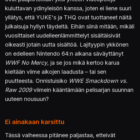
kuluttavan ydinyleisön kanssa, joten ei liene suuri
yllätys, että YUKE's ja THQ ovat tuottaneet näitä
julkaisuja hyllyn täydeltä. Eihän siinä mitään, mikäli
vuosittaiset uudelleenlämmittelyt sisältäisivät
oikeasti jotain uutta sisältöä. Lajityypin ykkönen
on edelleen Nintendo 64:n aikana säväyttänyt
WWF No Mercy
, ja se jos mikä kertoo karua
kieltään viime aikojen laadusta – tai sen
puutteesta. Onnistuisiko
WWE Smackdown vs.
Raw 2009
viimein kääntämään pelisarjan suunnan
uuteen nousuun?
Ei ainakaan karsittu
Tässä vaiheessa pitänee paljastaa, etteivät