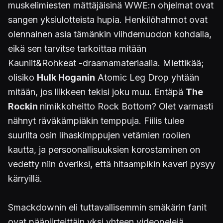
muskelimiesten mättäjäisinä WWE:n ohjelmat ovat
sangen yksiulotteista hupia. Henkilöhahmot ovat
olennainen asia tämänkin viihdemuodon kohdalla,
eikä sen tarvitse tarkoittaa mitään
Kauniit&Rohkeat -draamamateriaalia. Miettikää;
olisiko
Hulk Hoganin
Atomic Leg Drop yhtään
mitään, jos liikkeen tekisi joku muu. Entäpä
The
Rockin
nimikkoheitto Rock Bottom? Olet varmasti
nähnyt räväkämpiäkin temppuja. Fiilis tulee
suurilta osin lihaskimppujen vetämien roolien
kautta, ja persoonallisuuksien korostaminen on
vedetty niin överiksi, että hitaampikin kaveri pysyy
kärryillä.
Smackdownin eli tuttavallisemmin smäkärin fanit
ovat pääpiirteittäin yksi yhteen videopelejä