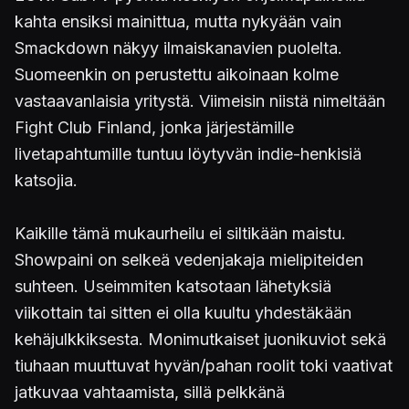
kahta ensiksi mainittua, mutta nykyään vain
Smackdown näkyy ilmaiskanavien puolelta.
Suomeenkin on perustettu aikoinaan kolme
vastaavanlaisia yritystä. Viimeisin niistä nimeltään
Fight Club Finland, jonka järjestämille
livetapahtumille tuntuu löytyvän indie-henkisiä
katsojia.
Kaikille tämä mukaurheilu ei siltikään maistu.
Showpaini on selkeä vedenjakaja mielipiteiden
suhteen. Useimmiten katsotaan lähetyksiä
viikottain tai sitten ei olla kuultu yhdestäkään
kehäjulkkiksesta. Monimutkaiset juonikuviot sekä
tiuhaan muuttuvat hyvän/pahan roolit toki vaativat
jatkuvaa vahtaamista, sillä pelkkänä