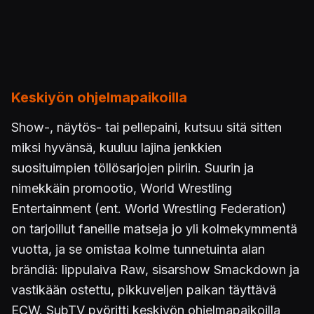
Keskiyön ohjelmapaikoilla
Show-, näytös- tai pellepaini, kutsuu sitä sitten
miksi hyvänsä, kuuluu lajina jenkkien
suosituimpien töllösarjojen piiriin. Suurin ja
nimekkäin promootio, World Wrestling
Entertainment (ent. World Wrestling Federation)
on tarjoillut faneille matseja jo yli kolmekymmentä
vuotta, ja se omistaa kolme tunnetuinta alan
brändiä: lippulaiva Raw, sisarshow Smackdown ja
vastikään ostettu, pikkuveljen paikan täyttävä
ECW. SubTV pyöritti keskiyön ohjelmapaikoilla