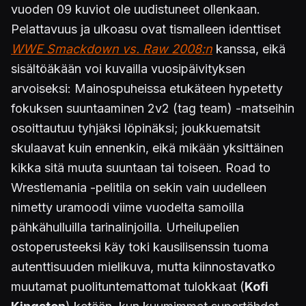
vuoden 09 kuviot ole uudistuneet ollenkaan.
Pelattavuus ja ulkoasu ovat tismalleen identtiset
WWE Smackdown vs. Raw 2008:n
kanssa, eikä
sisältöäkään voi kuvailla vuosipäivityksen
arvoiseksi: Mainospuheissa etukäteen hypetetty
fokuksen suuntaaminen 2v2 (tag team) -matseihin
osoittautuu tyhjäksi löpinäksi; joukkuematsit
skulaavat kuin ennenkin, eikä mikään yksittäinen
kikka sitä muuta suuntaan tai toiseen. Road to
Wrestlemania -pelitila on sekin vain uudelleen
nimetty uramoodi viime vuodelta samoilla
pähkähulluilla tarinalinjoilla. Urheilupelien
ostoperusteeksi käy toki kausilisenssin tuoma
autenttisuuden mielikuva, mutta kiinnostavatko
muutamat puolituntemattomat tulokkaat (
Kofi