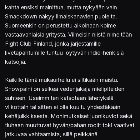
kahta ensiksi mainittua, mutta nykyään vain
Smackdown näkyy ilmaiskanavien puolelta.
Suomeenkin on perustettu aikoinaan kolme
vastaavanlaisia yritystä. Viimeisin niistä nimeltään
Fight Club Finland, jonka järjestämille
livetapahtumille tuntuu löytyvän indie-henkisiä
katsojia.
Kaikille tämä mukaurheilu ei siltikään maistu.
Showpaini on selkeä vedenjakaja mielipiteiden
suhteen. Useimmiten katsotaan lähetyksiä
viikottain tai sitten ei olla kuultu yhdestäkään
kehäjulkkiksesta. Monimutkaiset juonikuviot sekä
tiuhaan muuttuvat hyvän/pahan roolit toki vaativat
jatkuvaa vahtaamista, sillä pelkkänä