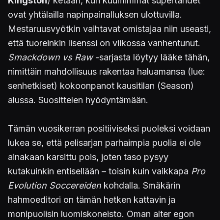
Kingston
) ketään, kun kuumimmat supertähdet
ovat yhtälailla napinpainalluksen ulottuvilla.
Mestaruusvyötkin vaihtavat omistajaa niin useasti,
että tuoreinkin lisenssi on viikossa vanhentunut.
Smackdown vs Raw
-sarjasta löytyy lääke tähän,
nimittäin mahdollisuus rakentaa haluamansa (lue:
senhetkiset) kokoonpanot kausitilan (Season)
alussa. Suosittelen hyödyntämään.
Tämän vuosikerran positiiviseksi puoleksi voidaan
lukea se, että pelisarjan parhaimpia puolia ei ole
ainakaan karsittu pois, joten taso pysyy
kutakuinkin entisellään – toisin kuin vaikkapa
Pro
Evolution Soccereiden
kohdalla. Smäkärin
hahmoeditori on tämän hetken kattavin ja
monipuolisin luomiskoneisto. Oman alter egon