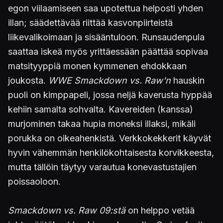
egon viilaamiseen saa upotettua helposti yhden
illan; säädettävää riittää kasvonpiirteistä
liikevalikoimaan ja sisääntuloon. Runsaudenpula
saattaa iskeä myös yrittäessään päättää sopivaa
matsityyppiä monen kymmenen ehdokkaan
joukosta.
WWE Smackdown vs. Raw'n
hauskin
puoli on kimppapeli, jossa neljä kaverusta hyppää
kehiin samalta sohvalta. Kavereiden (kanssa)
murjominen takaa hupia moneksi illaksi, mikäli
porukka on oikeahenkistä. Verkkokekkerit käyvät
hyvin vähemmän henkilökohtaisesta korvikkeesta,
mutta tällöin täytyy varautua konevastustajien
poissaoloon.
Smackdown vs. Raw 09:stä
on helppo vetää