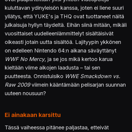
kuluttavan ydinyleisön kanssa, joten ei liene suuri
yllätys, että YUKE's ja THQ ovat tuottaneet näitä
julkaisuja hyllyn täydeltä. Eihän siinä mitään, mikäli
vuosittaiset uudelleenlämmittelyt sisältäisivät
oikeasti jotain uutta sisältöä. Lajityypin ykkönen
on edelleen Nintendo 64:n aikana säväyttänyt
WWF No Mercy
, ja se jos mikä kertoo karua
kieltään viime aikojen laadusta – tai sen
puutteesta. Onnistuisiko
WWE Smackdown vs.
Raw 2009
viimein kääntämään pelisarjan suunnan
uuteen nousuun?
Ei ainakaan karsittu
Tässä vaiheessa pitänee paljastaa, etteivät