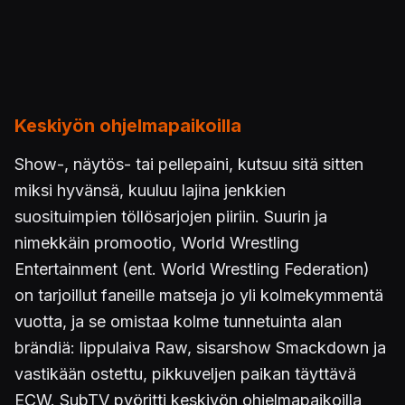
Keskiyön ohjelmapaikoilla
Show-, näytös- tai pellepaini, kutsuu sitä sitten
miksi hyvänsä, kuuluu lajina jenkkien
suosituimpien töllösarjojen piiriin. Suurin ja
nimekkäin promootio, World Wrestling
Entertainment (ent. World Wrestling Federation)
on tarjoillut faneille matseja jo yli kolmekymmentä
vuotta, ja se omistaa kolme tunnetuinta alan
brändiä: lippulaiva Raw, sisarshow Smackdown ja
vastikään ostettu, pikkuveljen paikan täyttävä
ECW. SubTV pyöritti keskiyön ohjelmapaikoilla