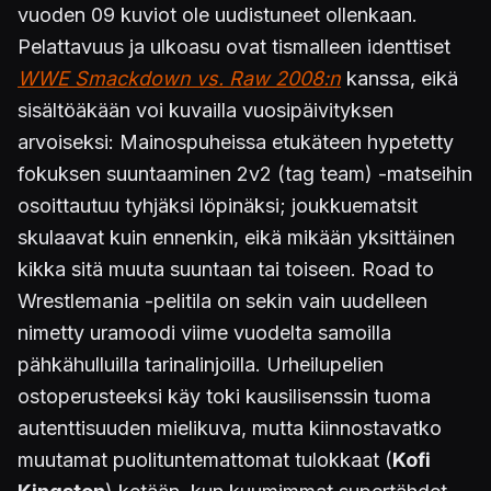
vuoden 09 kuviot ole uudistuneet ollenkaan.
Pelattavuus ja ulkoasu ovat tismalleen identtiset
WWE Smackdown vs. Raw 2008:n
kanssa, eikä
sisältöäkään voi kuvailla vuosipäivityksen
arvoiseksi: Mainospuheissa etukäteen hypetetty
fokuksen suuntaaminen 2v2 (tag team) -matseihin
osoittautuu tyhjäksi löpinäksi; joukkuematsit
skulaavat kuin ennenkin, eikä mikään yksittäinen
kikka sitä muuta suuntaan tai toiseen. Road to
Wrestlemania -pelitila on sekin vain uudelleen
nimetty uramoodi viime vuodelta samoilla
pähkähulluilla tarinalinjoilla. Urheilupelien
ostoperusteeksi käy toki kausilisenssin tuoma
autenttisuuden mielikuva, mutta kiinnostavatko
muutamat puolituntemattomat tulokkaat (
Kofi