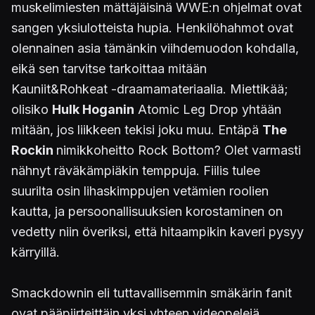
muskelimiesten mättäjäisinä WWE:n ohjelmat ovat
sangen yksiulotteista hupia. Henkilöhahmot ovat
olennainen asia tämänkin viihdemuodon kohdalla,
eikä sen tarvitse tarkoittaa mitään
Kauniit&Rohkeat -draamamateriaalia. Miettikää;
olisiko
Hulk Hoganin
Atomic Leg Drop yhtään
mitään, jos liikkeen tekisi joku muu. Entäpä
The
Rockin
nimikkoheitto Rock Bottom? Olet varmasti
nähnyt räväkämpiäkin temppuja. Fiilis tulee
suurilta osin lihaskimppujen vetämien roolien
kautta, ja persoonallisuuksien korostaminen on
vedetty niin överiksi, että hitaampikin kaveri pysyy
kärryillä.
Smackdownin eli tuttavallisemmin smäkärin fanit
ovat pääpiirteittäin yksi yhteen videopelejä