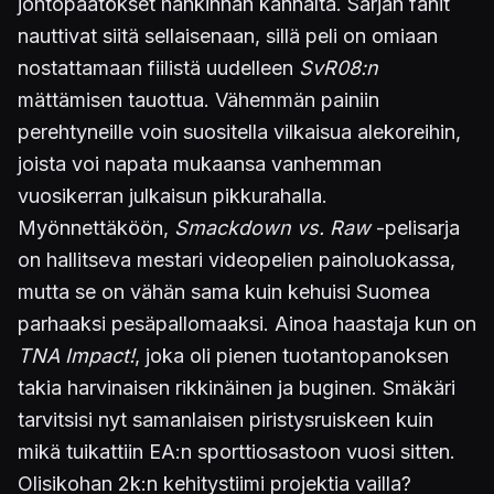
johtopäätökset hankinnan kannalta. Sarjan fanit
nauttivat siitä sellaisenaan, sillä peli on omiaan
nostattamaan fiilistä uudelleen
SvR08:n
mättämisen tauottua. Vähemmän painiin
perehtyneille voin suositella vilkaisua alekoreihin,
joista voi napata mukaansa vanhemman
vuosikerran julkaisun pikkurahalla.
Myönnettäköön,
Smackdown vs. Raw
-pelisarja
on hallitseva mestari videopelien painoluokassa,
mutta se on vähän sama kuin kehuisi Suomea
parhaaksi pesäpallomaaksi. Ainoa haastaja kun on
TNA Impact!
, joka oli pienen tuotantopanoksen
takia harvinaisen rikkinäinen ja buginen. Smäkäri
tarvitsisi nyt samanlaisen piristysruiskeen kuin
mikä tuikattiin EA:n sporttiosastoon vuosi sitten.
Olisikohan 2k:n kehitystiimi projektia vailla?