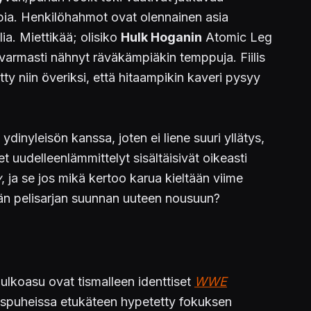
pia. Henkilöhahmot ovat olennainen asia
a. Miettikää; olisiko
Hulk Hoganin
Atomic Leg
varmasti nähnyt räväkämpiäkin temppuja. Fiilis
ty niin överiksi, että hitaampikin kaveri pysyy
dinyleisön kanssa, joten ei liene suuri yllätys,
t uudelleenlämmittelyt sisältäisivät oikeasti
y
, ja se jos mikä kertoo karua kieltään viime
n pelisarjan suunnan uuteen nousuun?
 ulkoasu ovat tismalleen identtiset
WWE
nospuheissa etukäteen hypetetty fokuksen