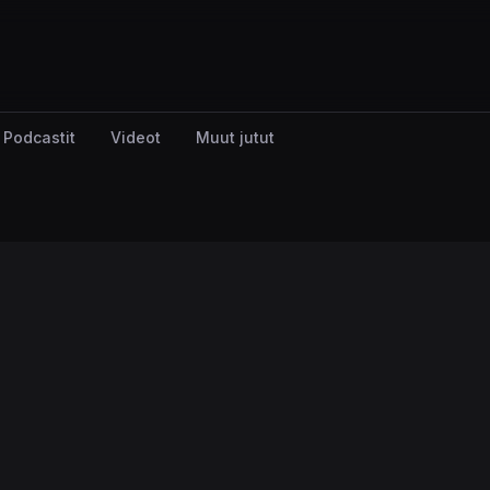
Podcastit
Videot
Muut jutut