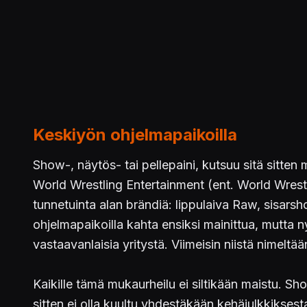
Keskiyön ohjelmapaikoilla
Show-, näytös- tai pellepaini, kutsuu sitä sitten 
World Wrestling Entertainment (ent. World Wrestl
tunnetuinta alan brändiä: lippulaiva Raw, sisar
ohjelmapaikoilla kahta ensiksi mainittua, mutt
vastaavanlaisia yritystä. Viimeisin niistä nimeltää
Kaikille tämä mukaurheilu ei siltikään maistu. Sh
sitten ei olla kuultu yhdestäkään kehäjulkkikses