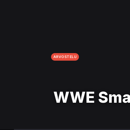
ARVOSTELU
WWE Smac