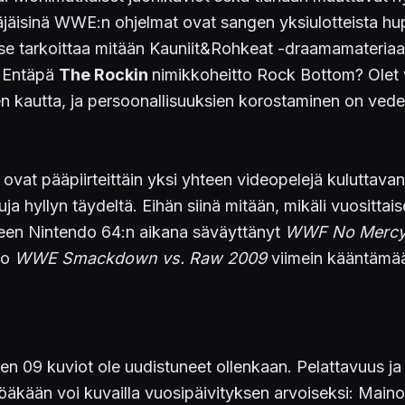
äjäisinä WWE:n ohjelmat ovat sangen yksiulotteista hu
se tarkoittaa mitään Kauniit&Rohkeat -draamamateriaali
. Entäpä
The Rockin
nimikkoheitto Rock Bottom? Olet 
en kautta, ja persoonallisuuksien korostaminen on vedet
vat pääpiirteittäin yksi yhteen videopelejä kuluttavan y
a hyllyn täydeltä. Eihän siinä mitään, mikäli vuosittaise
lleen Nintendo 64:n aikana säväyttänyt
WWF No Merc
ko
WWE Smackdown vs. Raw 2009
viimein kääntämää
en 09 kuviot ole uudistuneet ollenkaan. Pelattavuus ja
töäkään voi kuvailla vuosipäivityksen arvoiseksi: Mai