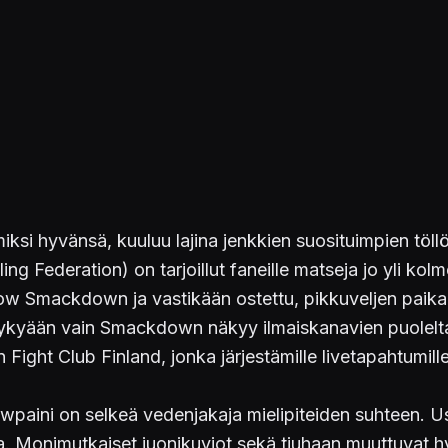
miksi hyvänsä, kuuluu lajina jenkkien suosituimpien töllö
ing Federation) on tarjoillut faneille matseja jo yli k
show Smackdown ja vastikään ostettu, pikkuveljen paik
a nykyään vain Smackdown näkyy ilmaiskanavien puolel
n Fight Club Finland, jonka järjestämille livetapahtumill
owpaini on selkeä vedenjakaja mielipiteiden suhteen. U
ta. Monimutkaiset juonikuviot sekä tiuhaan muuttuvat h