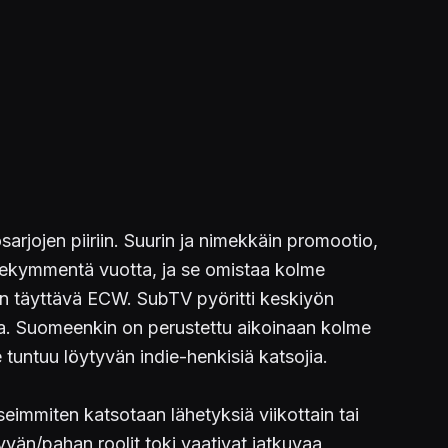
sarjojen piiriin. Suurin ja nimekkäin promootio,
olmekymmentä vuotta, ja se omistaa kolme
an täyttävä ECW. SubTV pyöritti keskiyön
ta. Suomeenkin on perustettu aikoinaan kolme
e tuntuu löytyvän indie-henkisiä katsojia.
seimmiten katsotaan lähetyksiä viikottain tai
yvän/pahan roolit toki vaativat jatkuvaa