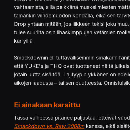
vahtaamista, sillä pelkkänä muskelimiesten mätt
tämänkin viihdemuodon kohdalla, eikä sen tarvit
Drop yhtään mitään, jos liikkeen tekisi joku muu
tulee suurilta osin lihaskimppujen vetämien rooli
kärryillä.
Smackdownin eli tuttavallisemmin smäkärin fanit o
että YUKE's ja THQ ovat tuottaneet näitä julkaisuj
jotain uutta sisältöä. Lajityypin ykkönen on ede
aikojen laadusta – tai sen puutteesta. Onnistuisi
Ei ainakaan karsittu
Tässä vaiheessa pitänee paljastaa, etteivät vuod
Smackdown vs. Raw 2008:n
kanssa, eikä sisäl