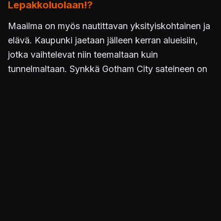
Lepakkoluolaan!?
Maailma on myös nautittavan yksityiskohtainen ja
elävä. Kaupunki jaetaan jälleen kerran alueisiin,
jotka vaihtelevat niin teemaltaan kuin
tunnelmaltaan. Synkkä Gotham City sateineen on
masentavan komea paikka. Tutkittavaa ja
tekemistä riittää moneksi illaksi, sillä ympäristöihin
piilotetaan aimo annos uusia hahmoja,
kulkuneuvoja ja sivutehtäviä. Ensin on kuitenkin
tahkottava läpi tarinatila.
Lego-pelit on tehty pelattavaksi yhdessä kaverin
tai vaikka oman juniorin kanssa. Samalla ruudulla
viilettää aina joukkio superrikollisia, joista pelaajat
voivat kontrolloida kahta. Osa pulmista nojaa