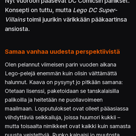
Nyt vuoroon pääsevät DC Comicsin pahikset.
Konsepti on tuttu, mutta
Lego DC Super-
Villains
toimii juurikin värikkään pääkaartinsa
ansiosta.
Samaa vanhaa uudesta perspektiivistä
Olen pelannut viimeisen parin vuoden aikana
Lego-pelejä enemmän kuin olisin välttämättä
halunnut. Kaava on pysynyt jo pitkään samana:
Otetaan lisenssi, paketoidaan se tanskalaisilla
palikoilla ja heitetään ne puoliavoimeen
maailmaan. Lopputulokset ovat olleet pääasiassa
viihdyttäviä seikkailuja, joissa huumori kukkii –
mutta toisaalta nimikkeet ovat kaikki kuin samasta
puusta veistettyjä. Runko kaipaisi jo muutosta,