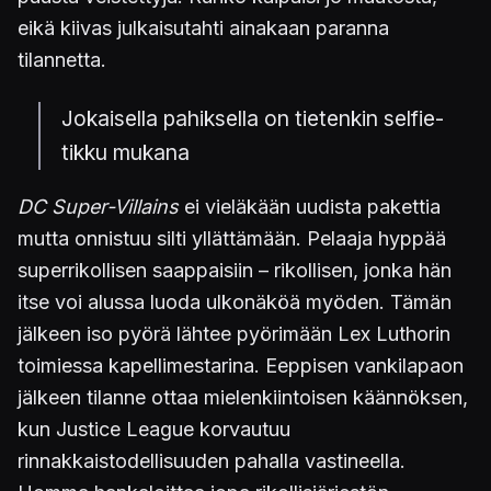
eikä kiivas julkaisutahti ainakaan paranna
tilannetta.
Jokaisella pahiksella on tietenkin selfie-
tikku mukana
DC Super-Villains
ei vieläkään uudista pakettia
mutta onnistuu silti yllättämään. Pelaaja hyppää
superrikollisen saappaisiin – rikollisen, jonka hän
itse voi alussa luoda ulkonäköä myöden. Tämän
jälkeen iso pyörä lähtee pyörimään Lex Luthorin
toimiessa kapellimestarina. Eeppisen vankilapaon
jälkeen tilanne ottaa mielenkiintoisen käännöksen,
kun Justice League korvautuu
rinnakkaistodellisuuden pahalla vastineella.