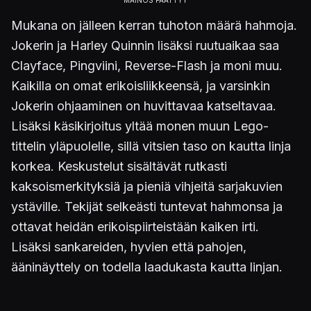
Mukana on jälleen kerran tuhoton määrä hahmoja.
Jokerin ja Harley Quinnin lisäksi ruutuaikaa saa
Clayface, Pingviini, Reverse-Flash ja moni muu.
Kaikilla on omat erikoisliikkeensä, ja varsinkin
Jokerin ohjaaminen on huvittavaa katseltavaa.
Lisäksi käsikirjoitus yltää monen muun Lego-
tittelin yläpuolelle, sillä vitsien taso on kautta linja
korkea. Keskustelut sisältävät rutkasti
kaksoismerkityksiä ja pieniä vihjeitä sarjakuvien
ystäville. Tekijät selkeästi tuntevat hahmonsa ja
ottavat heidän erikoispiirteistään kaiken irti.
Lisäksi sankareiden, hyvien että pahojen,
ääninäyttely on todella laadukasta kautta linjan.