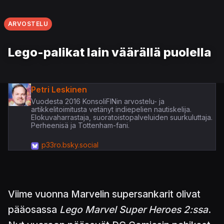
ARVOSTELU
Lego-palikat lain väärällä puolella
Petri Leskinen
Vuodesta 2016 KonsoliFINin arvostelu- ja
artikkelitoimitusta vetänyt indiepelien nautiskelija.
Elokuvaharrastaja, suoratoistopalveluiden suurkuluttaja.
Perheenisä ja Tottenham-fani.
p33ro.bsky.social
Viime vuonna Marvelin supersankarit olivat
pääosassa
Lego Marvel Super Heroes 2:ssa
.