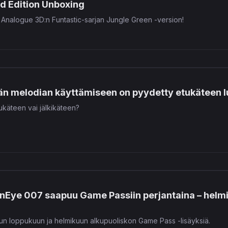
d Edition Unboxing
iin Analogue 3D:n Funtastic-sarjan Jungle Green -version!
än melodian käyttämiseen on pyydetty etukäteen lu
käteen vai jälkikäteen?
Eye 007 saapuu Game Passiin perjantaina – helmi
pun loppukuun ja helmikuun alkupuoliskon Game Pass -lisäyksiä.