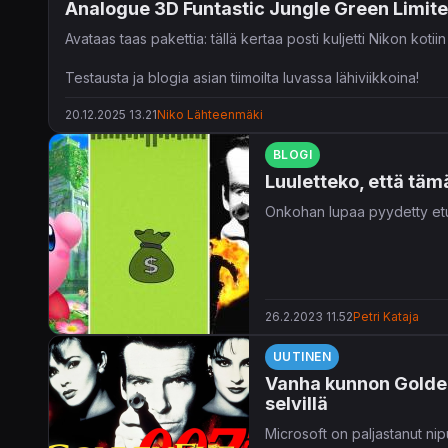
Analogue 3D Funtastic Jungle Green Limite
Avataas taas pakettia: tällä kertaa posti kuljetti Nikon kot
Testausta ja blogia asian tiimoilta luvassa lähiviikkoina!
20.12.2025 13.21
Niko Lähteenmäki
Lisätietoja laitteesta
Analoguen verkkosivuilla
.
BLOGI
Luuletteko, että täm
Onkohan lupaa pyydetty etu
26.2.2023 11.52
Petri Kataja
UUTINEN
Vanha kunnon Golden
selvillä
Microsoft on paljastanut ni