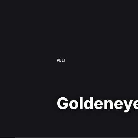
PELI
Goldeney