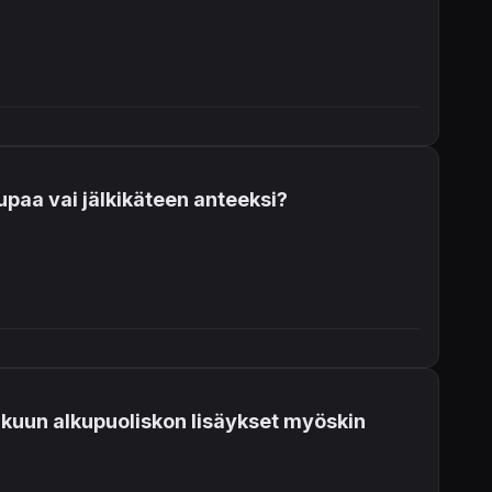
paa vai jälkikäteen anteeksi?
kuun alkupuoliskon lisäykset myöskin