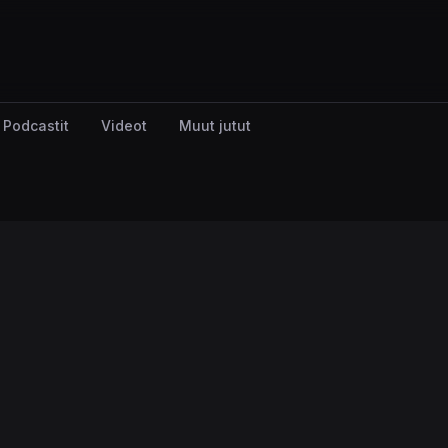
Podcastit
Videot
Muut jutut