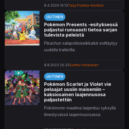
Championships -kisojen päivämäärät.
8.4.2024 10.13
Tarja Porkka-Kontturi
UUTINEN
Pokémon Presents -esityksessä
paljastui runsaasti tietoa sarjan
tulevista peleistä
Pikachun salapoliisiseikkailut esittäytyy
uudella trailerilla.
8.8.2023 20.33
Santtu Honkanen
UUTINEN
Pokémon Scarlet ja Violet vie
pelaajat uusiin maisemiin –
kaksiosainen laajennusosa
paljastettiin
Pokémonin maailma laajentuu syksyllä
ilmestyvässä laajennusosassa.