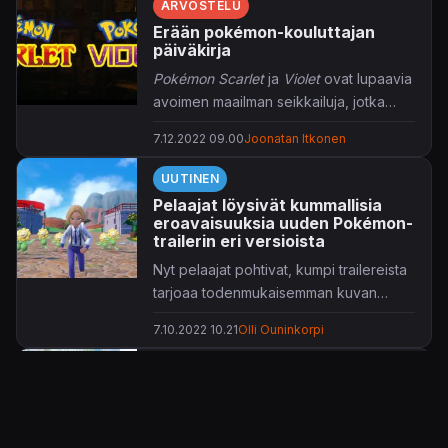
ARVOSTELU
Erään pokémon-kouluttajan
päiväkirja
Pokémon Scarlet
ja
Violet
ovat lupaavia
avoimen maailman seikkailuja, jotka
lopulta ajavat pelaajan hulluksi
7.12.2022 09.00
Joonatan Itkonen
bugisuudella ja itseään toistavilla
tehtävillä.
UUTINEN
Pelaajat löysivät kummallisia
eroavaisuuksia uuden Pokémon-
trailerin eri versioista
Nyt pelaajat pohtivat, kumpi trailereista
tarjoaa todenmukaisemman kuvan
pelistä.
7.10.2022 10.21
Olli Ouninkorpi
UUTINEN
Ed Sheeranin Pokémon-
teemainen kappale julki –
musiikkivideolla