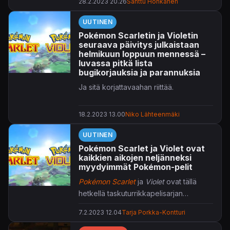
28.2.2023 20.26
Santtu Honkanen
UUTINEN
Pokémon Scarletin ja Violetin
seuraava päivitys julkaistaan
helmikuun loppuun mennessä –
luvassa pitkä lista
bugikorjauksia ja parannuksia
Ja sitä korjattavaahan riittää.
18.2.2023 13.00
Niko Lähteenmäki
UUTINEN
Pokémon Scarlet ja Violet ovat
kaikkien aikojen neljänneksi
myydyimmät Pokémon-pelit
Pokémon Scarlet
ja
Violet
ovat tällä
hetkellä taskuturrikkapelisarjan
neljänneksi myydyimmät teokset.
7.2.2023 12.04
Tarja Porkka-Kontturi