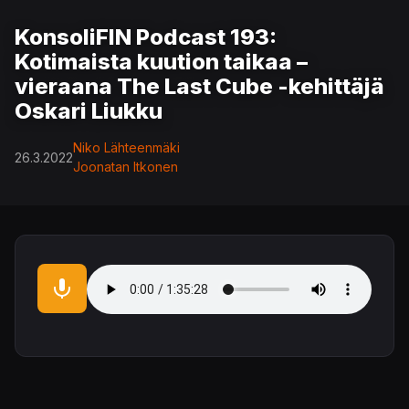
KonsoliFIN Podcast 193:
Kotimaista kuution taikaa –
vieraana The Last Cube -kehittäjä
Oskari Liukku
Niko Lähteenmäki
26.3.2022
Joonatan Itkonen
Audio file