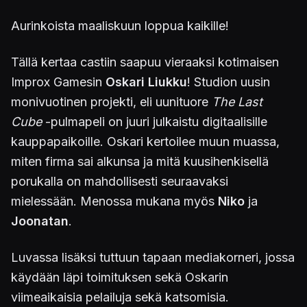
Aurinkoista maaliskuun loppua kaikille!
Tällä kertaa castiin saapuu vieraaksi kotimaisen
Improx Gamesin
Oskari Liukku
! Studion uusin
monivuotinen projekti, eli uunituore
The Last
Cube
-pulmapeli on juuri julkaistu digitaalisille
kauppapaikoille. Oskari kertoilee muun muassa,
miten firma sai alkunsa ja mitä kuusihenkisellä
porukalla on mahdollisesti seuraavaksi
mielessään. Menossa mukana myös
Niko
ja
Joonatan
.
Luvassa lisäksi tuttuun tapaan mediakorneri, jossa
käydään läpi toimituksen sekä Oskarin
viimeaikaisia pelailuja sekä katsomisia.