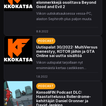
elonmerkkejä osoittava Beyond
Good and Evil 2
Viikon uutiskatsauksessa vessa-PC,
alaston Sephiroth plus paljon muuta.
8.8.2022
PODCAST
Uutispalat 30/2022: MultiVersus
menestyy, KOTOR jäihin ja GTA
Online sai uutta sisältöä
Viikon uutispalat tarjoillaan nyt
ensimmäistä kertaa castikkeen
muodossa.
1.8.2022
PODCAST
KonsoliFIN Podcast DLC:
Haastattelussa Rollerdrome-
kehittäjät Daniel Gronner ja
David Jenkins