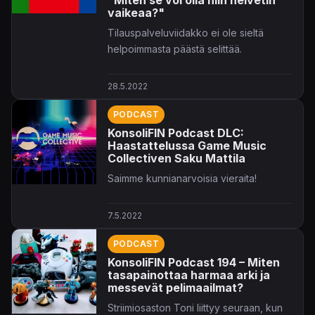
vaikeaa?"
Tilauspalveluviidakko ei ole sieltä
helpoimmasta päästä selittää.
28.5.2022
PODCAST
KonsoliFIN Podcast DLC:
Haastattelussa Game Music
Collectiven Saku Mattila
Saimme kunnianarvoisia vieraita!
7.5.2022
PODCAST
KonsoliFIN Podcast 194 – Miten
tasapainottaa harmaa arki ja
messevät pelimaailmat?
Striimiosaston Toni liittyy seuraan, kun