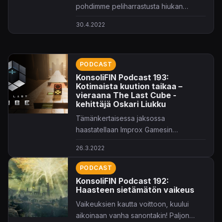
pohdimme peliharrastusta hiukan
syvällisemmin!
30.4.2022
PODCAST
KonsoliFIN Podcast 193:
Kotimaista kuution taikaa –
vieraana The Last Cube -
kehittäjä Oskari Liukku
Tämänkertaisessa jaksossa
haastatellaan Improx Gamesin
toimitusjohtajaa!
26.3.2022
PODCAST
KonsoliFIN Podcast 192:
Haasteen sietämätön vaikeus
Vaikeuksien kautta voittoon, kuului
aikoinaan vanha sanontakin! Paljon