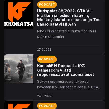
PODCAST
Uutispalat 38/2022: GTA VI -
krakkeri jäi poliisin haaviin,
Monkey Island teki paluun ja Ted
Lasso päätyi FIFAan
Rikos ei kannattanut, mutta moni muu
sitäkin enemmän.
27.9.2022
PODCAST
KonsoliFIN Podcast #197:
Gamescom yllätti
reppureissaavat suomalaiset
Syksyn ensimmäisessä jaksossa
käydään läpi Gamescom-reissua, GTA
VI -vuotoa sekä paljon muuta!
24.9.2022
PODCAST