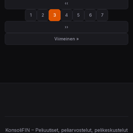
‹‹
Edellinen sivu
1
2
3
4
5
6
7
Sivu
Sivu
Sivu
Sivu
Sivu
Sivu
Sivu
››
Seuraava sivu
Viimeinen »
Viimeinen sivu
KonsoliFIN – Peliuutiset, peliarvostelut, pelikeskustelut