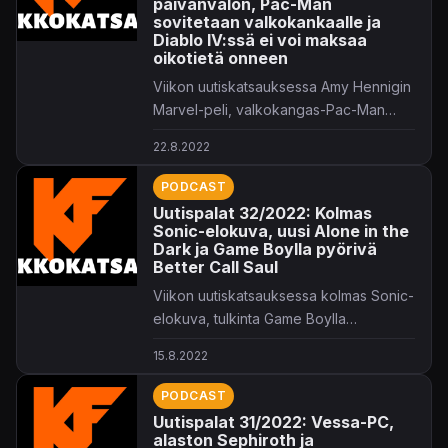
päivänvalon, Pac-Man
sovitetaan valkokankaalle ja
Diablo IV:ssä ei voi maksaa
oikotietä onneen
Viikon uutiskatsauksessa Amy Hennigin
Marvel-peli, valkokangas-Pac-Man
plus paljon muuta.
22.8.2022
PODCAST
Uutispalat 32/2022: Kolmas
Sonic-elokuva, uusi Alone in the
Dark ja Game Boylla pyörivä
Better Call Saul
Viikon uutiskatsauksessa kolmas Sonic-
elokuva, tulkinta Game Boylla
pyörivästä Better Call Saulista plus
15.8.2022
paljon muuta.
PODCAST
Uutispalat 31/2022: Vessa-PC,
alaston Sephiroth ja