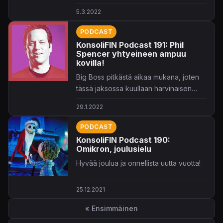
puhetta muun muassa Elden Ringistä,
5.3.2022
videopelien vaikeudesta,
Unchartedista ja tuoreimmasta Batman-
PODCAST
leffasovituksesta.
KonsoliFIN Podcast 191: Phil
Spencer yhtyeineen ampuu
kovilla!
Big Boss pitkästä aikaa mukana, joten
tässä jaksossa kuullaan harvinaisen
tiukkaa asiaa!
29.1.2022
PODCAST
KonsoliFIN Podcast 190:
Omikron, joulusielu
Hyvää joulua ja onnellista uutta vuotta!
25.12.2021
Sivutus
« Ensimmäinen
Ensimmäinen sivu