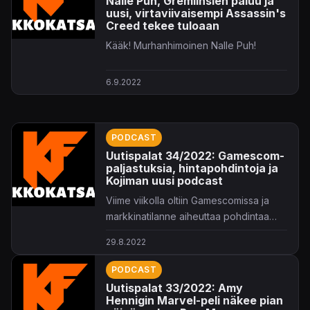
Nalle Puh, Gremlinsien paluu ja
uusi, virtaviivaisempi Assassin's
Creed tekee tuloaan
Kääk! Murhanhimoinen Nalle Puh!
6.9.2022
PODCAST
Uutispalat 34/2022: Gamescom-
paljastuksia, hintapohdintoja ja
Kojiman uusi podcast
Viime viikolla oltiin Gamescomissa ja
markkinatilanne aiheuttaa pohdintaa
hinnoittelussa.
29.8.2022
PODCAST
Uutispalat 33/2022: Amy
Hennigin Marvel-peli näkee pian