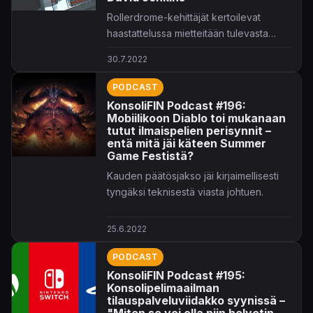
Rollerdrome-kehittäjät kertoilevat
haastattelussa mietteitään tulevasta
rullaluisteluräimeestä!
30.7.2022
PODCAST
KonsoliFIN Podcast #196:
Mobiilikoon Diablo toi mukanaan
tutut ilmaispelien perisynnit –
entä mitä jäi käteen Summer
Game Festistä?
Kauden päätösjakso jäi kirjaimellisesti
tyngäksi teknisestä viasta johtuen.
25.6.2022
PODCAST
KonsoliFIN Podcast #195:
Konsolipelimaailman
tilauspalveluviidakko syynissä –
"Miten se voi olla niin helvetin