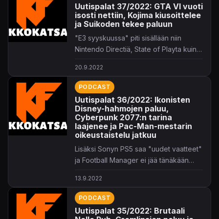
Uutispalat 37/2022: GTA VI vuoti
isosti nettiin, Kojima kiusoittelee
ja Suikoden tekee paluun
"E3 syyskuussa" piti sisällään niin
Nintendo Directiä, State of Playta kuin
Xboxinkin tapahtumaa.
20.9.2022
PODCAST
Uutispalat 36/2022: Ikonisten
Disney-hahmojen paluu,
Cyberpunk 2077:n tarina
laajenee ja Pac-Man-mestarin
oikeustaistelu jatkuu
Lisäksi Sonyn PS5 saa "uudet vaatteet"
ja Football Manager ei jää tänäkään
vuonna saapumatta.
13.9.2022
PODCAST
Uutispalat 35/2022: Brutaali