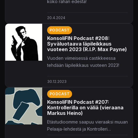
koko rahan edestä!
20.4.2024
PODCAST
KonsoliFIN Podcast #208:
Syväluotaava läpileikkaus
vuoteen 2023 (R.I.P. Max Payne)
Vuoden viimeisessä castikkeessa
tehdään läpileikkaus vuoteen 2023!
30.12.2023
PODCAST
KonsoliFIN Podcast #207:
Kontrollerilla on väliä (vieraana
Markus Heino)
Etästudioomme saapuu vieraaksi muuan
Pelaaja-lehdestä ja Kontrolleri
Podcastista tuttu Markus!