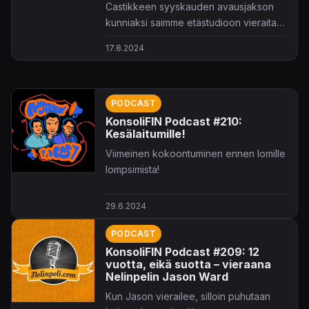
Castikkeen syyskauden avausjakson
kunniaksi saimme etästudioon vieraita
kaukaa pohjoisesta!
17.8.2024
PODCAST
KonsoliFIN Podcast #210:
Kesälaitumille!
Viimeinen kokoontuminen ennen lomille
lompsimista!
29.6.2024
PODCAST
KonsoliFIN Podcast #209: 12
vuotta, eikä suotta – vieraana
Nelinpelin Jason Ward
Kun Jason vierailee, silloin puhutaan