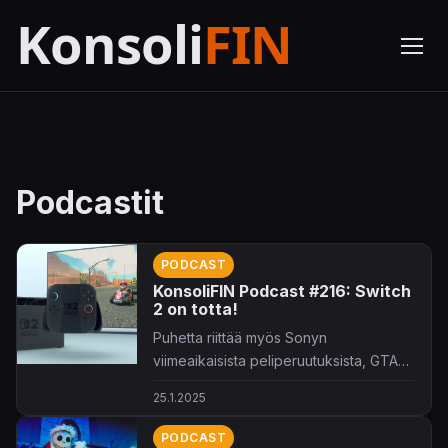
Podcastit
PODCAST
KonsoliFIN Podcast #216: Switch
2 on totta!
Puhetta riittää myös Sonyn
viimeaikaisista peliperuutuksista, GTA
VI:n hinnoittelusta ja... politiikasta?
25.1.2025
PODCAST