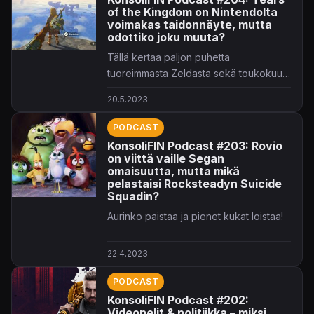
of the Kingdom on Nintendolta
voimakas taidonnäyte, mutta
odottiko joku muuta?
Tällä kertaa paljon puhetta
tuoreimmasta Zeldasta sekä toukokuun
alussa alkaneesta käsikirjoittajien
20.5.2023
lakosta!
PODCAST
KonsoliFIN Podcast #203: Rovio
on viittä vaille Segan
omaisuutta, mutta mikä
pelastaisi Rocksteadyn Suicide
Squadin?
Aurinko paistaa ja pienet kukat loistaa!
22.4.2023
PODCAST
KonsoliFIN Podcast #202:
Videopelit & politiikka – miksi