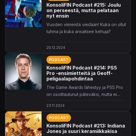
KonsoliFIN Podcast #215: Joulu
on perseestä, mutta pelataan
nyt ensin
Vuoden viimeistä viedään! Kuka on ollut
tuhma ja kuka ansaitsee kehuja?
20.12.2024
PODCAST
KonsoliFIN Podcast #214: PS5
Pro -ensimietteitä ja Geoff-
peligaalapohdintaa
The Game Awards lähestyy ja PS5 Pro
on osoittautunut päteväksi, mutta ei
täydelliseksi laitteeksi.
23.11.2024
PODCAST
KonsoliFIN Podcast #213: Indiana
Jones ja suuri keramiikkakisa