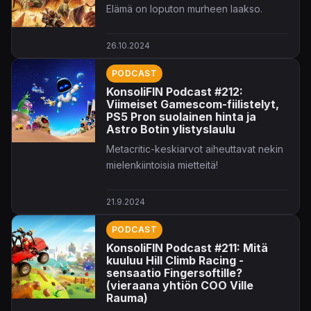
Elämä on loputon murheen laakso.
26.10.2024
PODCAST
KonsoliFIN Podcast #212:
Viimeiset Gamescom-fiilistelyt,
PS5 Pron suolainen hinta ja
Astro Botin ylistyslaulu
Metacritic-keskiarvot aiheuttavat nekin
mielenkiintoisia mietteitä!
21.9.2024
PODCAST
KonsoliFIN Podcast #211: Mitä
kuuluu Hill Climb Racing -
sensaatio Fingersoftille?
(vieraana yhtiön COO Ville
Rauma)