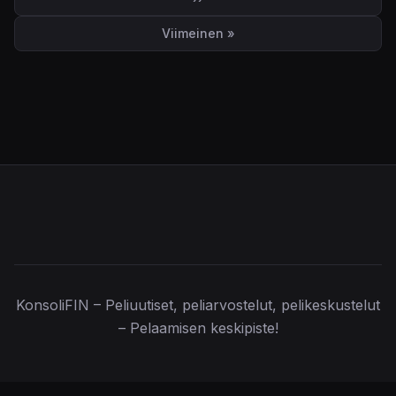
Seuraava sivu
Viimeinen »
Viimeinen sivu
KonsoliFIN – Peliuutiset, peliarvostelut, pelikeskustelut
– Pelaamisen keskipiste!