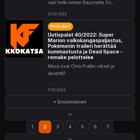
vain hetki ennen Bayonetta 3:n
julkaisua ja Silent Hill palaa viimeinkin
22.10.2022
parrasvaloihin.
PODCAST
Uutispalat 40/2022: Super
Marion valkokangaspaljastus,
Pokémonin traileri herättää
kummastusta ja Dead Space -
remake pelottelee
Missä ovat Chris Prattin viikset ja
aksentti?
11.10.2022
Sivutus
« Ensimmäinen
Ensimmäinen sivu
‹‹
Edellinen sivu
1
2
3
4
5
6
7
Sivu
Sivu
Sivu
Sivu
Sivu
Sivu
Sivu
››