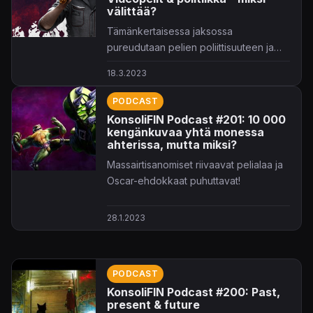
välittää?
Tämänkertaisessa jaksossa
pureudutaan pelien poliittisuuteen ja
pohditaan, mikä olisi unelmien
18.3.2023
retrokonsoli.
PODCAST
KonsoliFIN Podcast #201: 10 000
kengänkuvaa yhtä monessa
ahterissa, mutta miksi?
Massairtisanomiset riivaavat pelialaa ja
Oscar-ehdokkaat puhuttavat!
28.1.2023
PODCAST
KonsoliFIN Podcast #200: Past,
present & future