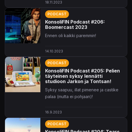
18.11.2023
PODCAST
KonsoliFIN Podcast #206:
Boomercast 2023
Ennen oli kaikki paremmin!
14.10.2023
PODCAST
KonsoliFIN Podcast #205: Pelien
täyteinen syksy lennätti
studioon Jarkon ja Tontsan!
Syksy saapuu, illat pimenee ja castike
palaa (mutta ei pohjaan)!
16.9.2023
PODCAST
KonsoliFIN Podcast #204: Tears