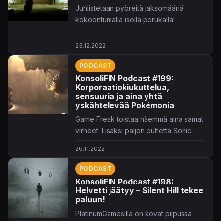
Juhlistetaan pyöreitä jaksomääriä
kokoontumalla isolla porukalla!
23.12.2022
PODCAST
KonsoliFIN Podcast #199:
Korporaatiokiukuttelua,
sensuuria ja aina yhtä
yskähtelevää Pokémonia
Game Freak toistaa näemmä aina samat
virheet. Lisäksi paljon puhetta Sonic
Frontiersista ja sensuurista.
26.11.2022
PODCAST
KonsoliFIN Podcast #198:
Helvetti jäätyy – Silent Hill tekee
paluun!
PlatinumGamesilla on kovat piipussa