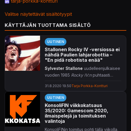
tarja-porkka-kontturi
Valitse näytettävät sisältötyypit
KÄYTTÄJÄN TUOTTAMA SISÄLTÖ
UUTINEN
Stallonen Rocky IV -versiossa ei
nähdä Paulien lahjarobottia –
"En pidä robotista enää"
Sylvester Stallone
uudelleenjulkaisee
vuoden 1985
Rocky IV:n
puhtaasti
omalla visiollaan.
31.8.2020 19.50
Tarja Porkka-Kontturi
UUTINEN
KonsoliFIN viikkokatsaus
35/2020: Gamescom 2020,
ilmaispelejä ja toimituksen
valintoja
KonsoliFINin toimitus pohti tällä viikolla,