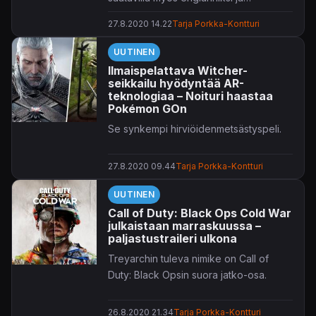
Euroopassa.
27.8.2020 14.22
Tarja Porkka-Kontturi
UUTINEN
Ilmaispelattava Witcher-
seikkailu hyödyntää AR-
teknologiaa – Noituri haastaa
Pokémon GOn
Se synkempi hirviöidenmetsästyspeli.
27.8.2020 09.44
Tarja Porkka-Kontturi
UUTINEN
Call of Duty: Black Ops Cold War
julkaistaan marraskuussa –
paljastustraileri ulkona
Treyarchin tuleva nimike on Call of
Duty: Black Opsin suora jatko-osa.
26.8.2020 21.34
Tarja Porkka-Kontturi