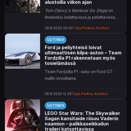
alustoilla viikon ajan
koostuu kahdeksasta tunnin mittaisesta
Tom Clancy's Rainbow Six Siege
on
jaksosta.
ilmaiseksi ladattavissa ja pelattavissa
viikon ajan.
28.8.2020 20.00
Tarja Porkka-Kontturi
UUTINEN
Ford ja peliyhteisö loivat
ultimaattisen kilpa-auton – Team
Fordzilla P1 rakennetaan myös
tosielämässä
Team Fordzilla P1 -auto on Ford GT -
mallin innoittama.
28.8.2020 12.29
Tarja Porkka-Kontturi
UUTINEN
LEGO Star Wars: The Skywalker
Sagan kansitaide riisuu Vaderin
naamion – palikkaseikkailun
traileri katsottavissa