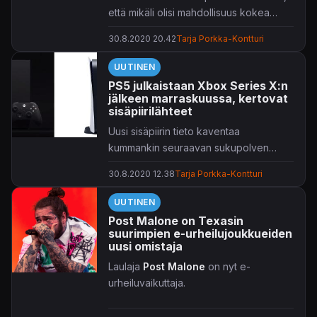
että mikäli olisi mahdollisuus kokea
jokin teos
uudestaan ensimmäistä
30.8.2020 20.42
Tarja Porkka-Kontturi
kertaa
, niin mikä se olisi?
UUTINEN
PS5 julkaistaan Xbox Series X:n
jälkeen marraskuussa, kertovat
sisäpiirilähteet
Uusi sisäpiirin tieto kaventaa
kummankin seuraavan sukupolven
konsolin julkaisuikkunaa.
30.8.2020 12.38
Tarja Porkka-Kontturi
UUTINEN
Post Malone on Texasin
suurimpien e-urheilujoukkueiden
uusi omistaja
Laulaja
Post Malone
on nyt e-
urheiluvaikuttaja.