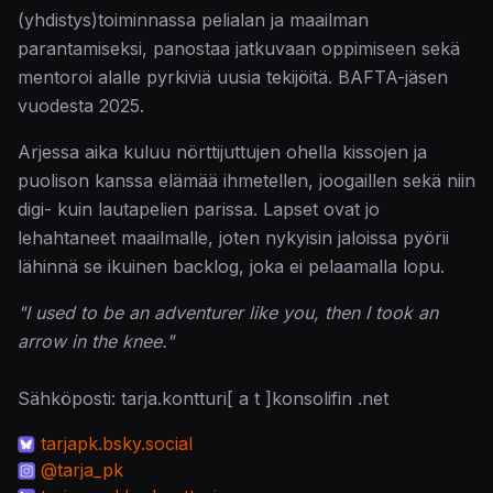
(yhdistys)toiminnassa pelialan ja maailman
parantamiseksi, panostaa jatkuvaan oppimiseen sekä
mentoroi alalle pyrkiviä uusia tekijöitä. BAFTA-jäsen
vuodesta 2025.
Arjessa aika kuluu nörttijuttujen ohella kissojen ja
puolison kanssa elämää ihmetellen, joogaillen sekä niin
digi- kuin lautapelien parissa. Lapset ovat jo
lehahtaneet maailmalle, joten nykyisin jaloissa pyörii
lähinnä se ikuinen backlog, joka ei pelaamalla lopu.
"I used to be an adventurer like you, then I took an
arrow in the knee."
Sähköposti: tarja.kontturi[ a t ]konsolifin .net
tarjapk.bsky.social
@tarja_pk