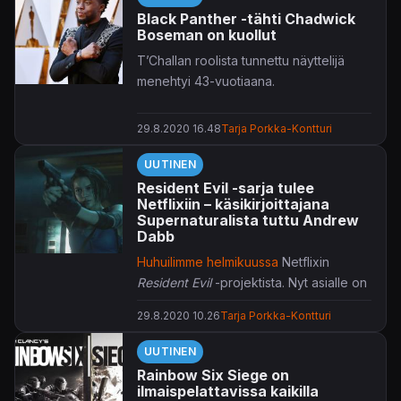
Black Panther -tähti Chadwick
Boseman on kuollut
T’Challan roolista tunnettu näyttelijä
menehtyi 43-vuotiaana.
29.8.2020 16.48
Tarja Porkka-Kontturi
UUTINEN
Resident Evil -sarja tulee
Netflixiin – käsikirjoittajana
Supernaturalista tuttu Andrew
Dabb
Huhuilimme helmikuussa
Netflixin
Resident Evil
-projektista. Nyt asialle on
saatu varmistus.
29.8.2020 10.26
Tarja Porkka-Kontturi
Netflix on paljastanut tuovansa
UUTINEN
kirjastoonsa
Resident Evil
-sarjan, jonka
Rainbow Six Siege on
ensimmäinen jakso kantaa nimeä
ilmaispelattavissa kaikilla
Welcome to New Raccoon City
. Kausi