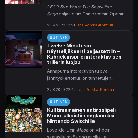
LEGO Star Wars: The Skywalker
Saga
paljastettiin Gamescomin Opening
Night Livessä.
28.8.2020 10.51
Tarja Porkka-Kontturi
UUTINEN
Twelve Minutesin
näyttelijäkaarti paljastettiin –
Kubrick inspiroi interaktiivisen
trillerin luojaa
Annapurna Interactiven tuleva
jännityskertomus on tunnettujen
näyttelijöiden tähdittämä.
27.8.2020 22.45
Tarja Porkka-Kontturi
UUTINEN
Kulttimaineinen antiroolipeli
Moon julkaistiin englanniksi
Nintendo Switchille
Love-de-Licin
Moon
on vihdoin
saatavilla myös englanniksi ja