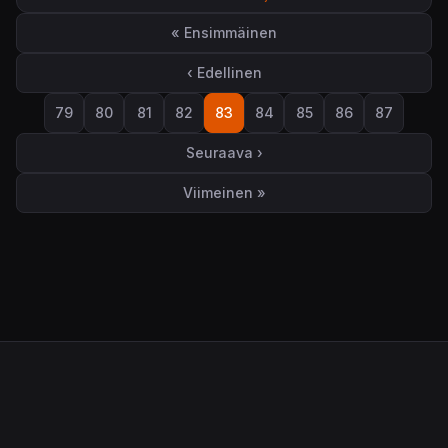
Sivutus
« Ensimmäinen
Ensimmäinen sivu
‹ Edellinen
Edellinen sivu
79
80
81
82
83
84
85
86
87
Sivu
Sivu
Sivu
Sivu
Sivu
Sivu
Sivu
Sivu
Sivu
Seuraava ›
Seuraava sivu
Viimeinen »
Viimeinen sivu