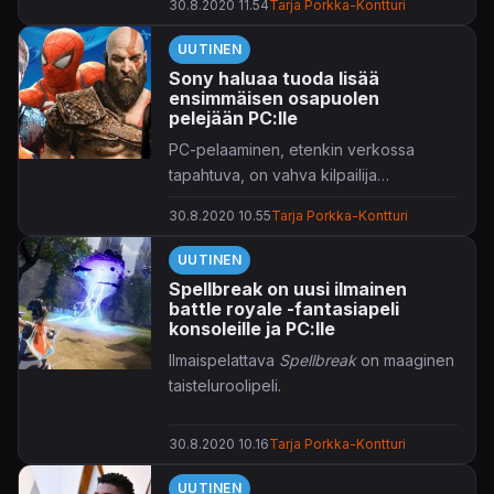
30.8.2020 11.54
Tarja Porkka-Kontturi
UUTINEN
Sony haluaa tuoda lisää
ensimmäisen osapuolen
pelejään PC:lle
PC-pelaaminen, etenkin verkossa
tapahtuva, on vahva kilpailija
konsolipelaamiselle.
30.8.2020 10.55
Tarja Porkka-Kontturi
UUTINEN
Spellbreak on uusi ilmainen
battle royale -fantasiapeli
konsoleille ja PC:lle
Ilmaispelattava
Spellbreak
on maaginen
taisteluroolipeli.
30.8.2020 10.16
Tarja Porkka-Kontturi
UUTINEN