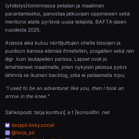
(yhdistys)toiminnassa pelialan ja maailman
parantamiseksi, panostaa jatkuvaan oppimiseen sekä
mentoroi alalle pyrkiviä uusia tekijöitä. BAFTA-jäsen
vuodesta 2025.
Arjessa aika kuluu nörttijuttujen ohella kissojen ja
puolison kanssa elämää ihmetellen, joogaillen sekä niin
digi- kuin lautapelien parissa. Lapset ovat jo
lehahtaneet maailmalle, joten nykyisin jaloissa pyörii
lähinnä se ikuinen backlog, joka ei pelaamalla lopu.
"I used to be an adventurer like you, then I took an
arrow in the knee."
Sähköposti: tarja.kontturi[ a t ]konsolifin .net
tarjapk.bsky.social
@tarja_pk