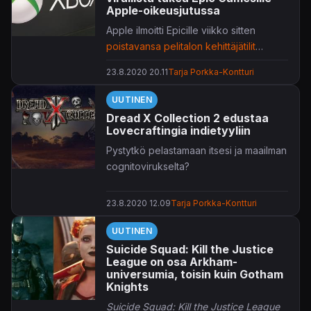
Apple-oikeusjutussa
Apple ilmoitti Epicille viikko sitten
poistavansa pelitalon kehittäjätilit
käytöstä 28. elokuuta alkaen.
23.8.2020 20.11
Tarja Porkka-Kontturi
UUTINEN
Dread X Collection 2 edustaa
Lovecraftingia indietyyliin
Pystytkö pelastamaan itsesi ja maailman
cognitovirukselta?
23.8.2020 12.09
Tarja Porkka-Kontturi
UUTINEN
Suicide Squad: Kill the Justice
League on osa Arkham-
universumia, toisin kuin Gotham
Knights
Suicide Squad: Kill the Justice League