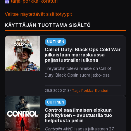
tarja-porkka-kontturi
Valitse näytettävät sisältötyypit
KÄYTTÄJÄN TUOTTAMA SISÄLTÖ
UUTINEN
Call of Duty: Black Ops Cold War
julkaistaan marraskuussa –
paljastustraileri ulkona
Treyarchin tuleva nimike on Call of
Duty: Black Opsin suora jatko-osa.
26.8.2020 21.34
Tarja Porkka-Kontturi
UUTINEN
Control saa ilmaisen elokuun
päivityksen – avustustila tuo
helpotusta peliin
Controlin AWE
-lisäosa julkaistaan 27.