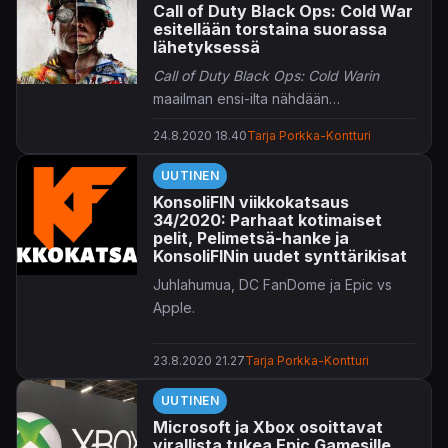
Call of Duty Black Ops: Cold War
esitellään torstaina suorassa
lähetyksessä
Call of Duty Black Ops: Cold Warin
maailman ensi-ilta nähdään
Gamescomin Opening Night Live -
24.8.2020 18.40
Tarja Porkka-Kontturi
tapahtumassa torstaina.
UUTINEN
KonsoliFIN viikkokatsaus
34/2020: Parhaat kotimaiset
pelit, Pelimetsä-hanke ja
KonsoliFINin uudet synttärikisat
Juhlahumua, DC FanDome ja Epic vs
Apple.
23.8.2020 21.27
Tarja Porkka-Kontturi
UUTINEN
Microsoft ja Xbox osoittavat
virallista tukea Epic Gamesille