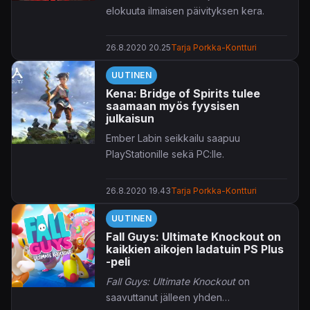
elokuuta ilmaisen päivityksen kera.
26.8.2020 20.25
Tarja Porkka-Kontturi
UUTINEN
Kena: Bridge of Spirits tulee
saamaan myös fyysisen
julkaisun
Ember Labin seikkailu saapuu
PlayStationille sekä PC:lle.
26.8.2020 19.43
Tarja Porkka-Kontturi
UUTINEN
Fall Guys: Ultimate Knockout on
kaikkien aikojen ladatuin PS Plus
-peli
Fall Guys: Ultimate Knockout
on
saavuttanut jälleen yhden