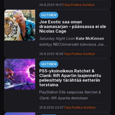
merkkipylvään.
26.8.2020 19.01
Tarja Porkka-Kontturi
UUTINEN
Joe Exotic saa oman
draamasarjan – pääosassa ei ole
Nicolas Cage
Saturday Night Liven
Kate McKinnon
esiintyy NBCUniversalin tulevassa
Joe
Exotic
-sarjassa.
26.8.2020 16.59
Tarja Porkka-Kontturi
UUTINEN
PS5-yksinoikeus Ratchet &
Clank: Rift Apartin laajennettu
peliesittely tärähtää eetteriin
torstaina
PlayStation 5:lle saapuvaa
Ratchet &
Clank: Rift Apartia
demotaan
Gamescomissa.
25.8.2020 23.07
Tarja Porkka-Kontturi
Insomniac Gamesin tulevasta
Ratchet &