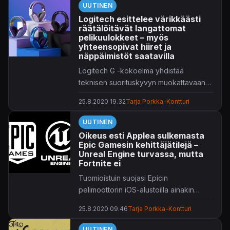
UUTINEN
Clank
-seikkailusta nähtiin pelikuvaa jo
Logitech esittelee värikkäästi
kesäkuun
Future of Gaming
-
räätälöitävät langattomat
lähetyksessä, mutta tulevana torstaina
pelikuulokkeet – myös
nimikettä esitellään pidemmän
yhteensopivat hiiret ja
näppäimistöt saatavilla
leikkaamattoman pelivideon kautta.
Logitech G -kokoelma yhdistää
teknisen suorituskyvyn muokattavaan
värimaailmaan.
25.8.2020 19.32
Tarja Porkka-Kontturi
UUTINEN
Oikeus esti Applea sulkemasta
Epic Gamesin kehittäjätilejä –
Unreal Engine turvassa, mutta
Fortnite ei
Tuomioistuin suojasi Epicin
pelimoottorin iOS-alustoilla ainakin
toistaiseksi.
25.8.2020 09.46
Tarja Porkka-Kontturi
UUTINEN