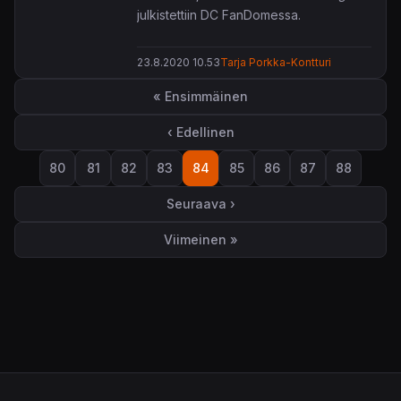
julkistettiin
DC FanDomessa.
23.8.2020 10.53
Tarja Porkka-Kontturi
Sivutus
« Ensimmäinen
Ensimmäinen sivu
‹ Edellinen
Edellinen sivu
80
81
82
83
84
85
86
87
88
Sivu
Sivu
Sivu
Sivu
Sivu
Sivu
Sivu
Sivu
Sivu
Seuraava ›
Seuraava sivu
Viimeinen »
Viimeinen sivu