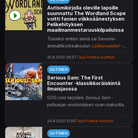
Autismikirjolla oleville lapsille
suunnattu The Wordland Scape
voitti fanien viikkoäänestyksen
Pelikehityksen
maailmanmestaruuskilpailuissa
Toiseksi eniten ääniä sai Savonia-
ammattikorkeakoulun
Lääkemaisteri
-
lääkelaskupeli.
25.8.2020 08.57
Tarja Porkka-Kontturi
UUTINEN
Serious Sam: The First
Encounter -klassikkoräiskintä
ilmaisjaossa
GOG.com tarjoilee
Serious Sam
-
pelisarjan ensimmäisen osan maksutta.
24.8.2020 21.50
Tarja Porkka-Kontturi
UUTINEN