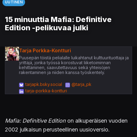
UUTINEN
15 minuuttia Mafia: Definitive
Edition -pelikuvaa julki
Tarja Porkka-Kontturi
Puusepän töistä pelialalle luikahtanut kulttuurituottaja ja
yrittäjä, jonka työssä korostuvat liiketoiminnan
kehittäminen, saavutettavuus sekä yhteisöjen
rakentaminen ja niiden kanssa työskentely.
tarjapk.bsky.social
@tarja_pk
tarja-porkka-kontturi
Mafia: Definitive Edition
on alkuperäisen vuoden
2002 julkaisun perusteellinen uusioversio.