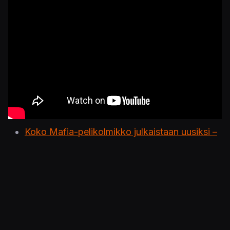
Koko Mafia-pelikolmikko julkaistaan uusiksi –
luvassa ehostettuja versioita ja
kokoelmapaketti
Mafia: Definitive Editionin julkaisu viivästyy
kuukaudella
Julkaistu 22.7.2020 11.00