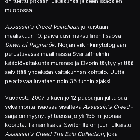
on tuettu pitkään julkaisunsa jälkeen lisäosien
muodossa.
Assassin's Creed Valhallaan
julkaistaan
maaliskuun 10. päivä uusi maksullinen lisäosa
Dawn of Ragnarök
. Norjan viikinkimytologiaan
perustuvassa maailmassa Svartalfheimin
kääpiövaltakunta murenee ja Eivorin täytyy yrittää
selvittää yhdeksän valtakunnan kohtalo. Uutta
pelattavaa luvataan noin 35 tunnin ajaksi.
Vuodesta 2007 alkaen jo 12 pääsarjan julkaisua
sekä monta lisäosaa sisältävä
Assassin's Creed
-
sarja on myynyt yhteensä jo yli 155 miljoonaa
kopiota. Tämän lisäksi Switchille on juuri julkaistu
Assassin's Creed The Ezio Collection
, joka