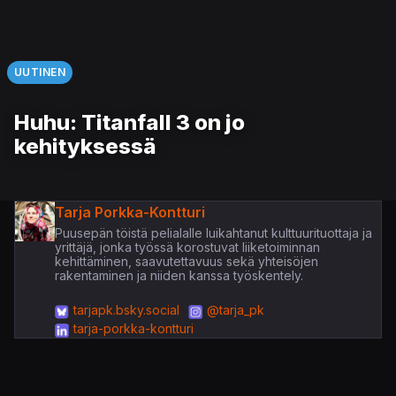
UUTINEN
Huhu: Titanfall 3 on jo
kehityksessä
Tarja Porkka-Kontturi
Puusepän töistä pelialalle luikahtanut kulttuurituottaja ja
yrittäjä, jonka työssä korostuvat liiketoiminnan
kehittäminen, saavutettavuus sekä yhteisöjen
rakentaminen ja niiden kanssa työskentely.
tarjapk.bsky.social
@tarja_pk
tarja-porkka-kontturi