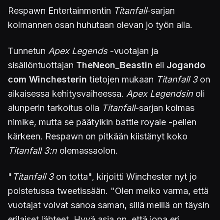
Respawn Entertainmentin
Titanfall
-sarjan
kolmannen osan huhutaan olevan jo työn alla.
Tunnetun
Apex Legends
-vuotajan ja
sisällöntuottajan
TheNeon_Beastin
eli
Jogando
com Winchesterin
tietojen mukaan
Titanfall 3
on
aikaisessa kehitysvaiheessa.
Apex Legendsin
oli
alunperin tarkoitus olla
Titanfall
-sarjan kolmas
nimike, mutta se päätyikin battle royale -pelien
kärkeen. Respawn on pitkään kiistänyt koko
Titanfall 3:n
olemassaolon.
"
Titanfall 3
on totta", kirjoitti Winchester nyt jo
poistetussa tweetissään. "Olen melko varma, että
vuotajat voivat sanoa saman, sillä meillä on täysin
erilaiset lähteet. Hyvä asia on, että jopa eri