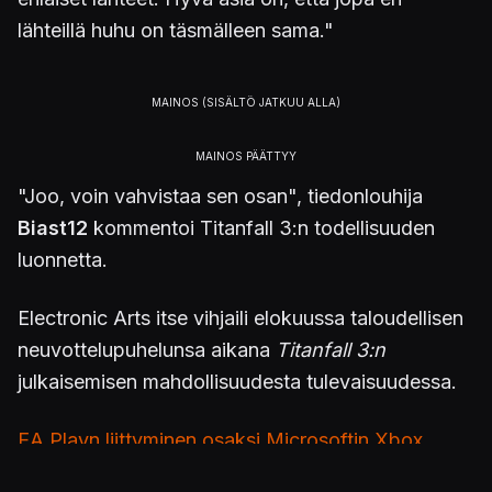
lähteillä huhu on täsmälleen sama."
"Joo, voin vahvistaa sen osan", tiedonlouhija
Biast12
kommentoi Titanfall 3:n todellisuuden
luonnetta.
Electronic Arts itse vihjaili elokuussa taloudellisen
neuvottelupuhelunsa aikana
Titanfall 3:n
julkaisemisen mahdollisuudesta tulevaisuudessa.
EA Playn liittyminen osaksi Microsoftin Xbox
Game Pass Ultimatea
on myös tulkittu yhdeksi