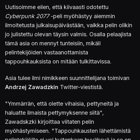
Uutisoimme eilen, että kiivaasti odotettu
Cyberpunk 2077
-peli myöhästyy aiemmin
ilmoitetusta julkaisupäivästään, vaikka pelin olikin
jo julistettu olevan täysin valmis. Osalla pelaajista
tämä asia on mennyt tunteisiin, mikäli
pelintekijöiden vastaanottamista
tappouhkauksista on mitään tulkittavissa.
Asia tulee ilmi nimikkeen suunnittelijana toimivan
Andrzej Zawadzkin
Twitter-viestistä.
"Ymmärrän, että olette vihaisia, pettyneitä ja
haluatte ilmaista pettymyksenne siitä",
Zawadskzki kirjoittaa viitaten pelin
myöhästymiseen. "Tappouhkausten lähettämistä
pelintekijöille ei voi kuitenkaan hyväksyä ja se on