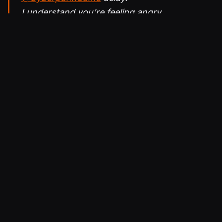
I understand you're feeling angry,
disappointed and want to voice your opinion
about it.
However, sending death threats to the
developers is absolutely unacceptable and
just wrong. We are people, just like you.
— Andrzej Zawadzki (@ZawAndy)
October
27, 2020
Julkaistu 28.10.2020 10.02
PELIT
Cyberpunk 2077