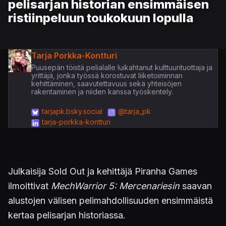
pelisarjan historian ensimmäisen
ristiinpeluun toukokuun lopulla
Tarja Porkka-Kontturi
Puusepän töistä pelialalle luikahtanut kulttuurituottaja ja
yrittäjä, jonka työssä korostuvat liiketoiminnan
kehittäminen, saavutettavuus sekä yhteisöjen
rakentaminen ja niiden kanssa työskentely.
tarjapk.bsky.social
@tarja_pk
tarja-porkka-kontturi
Julkaisija Sold Out ja kehittäjä Piranha Games
ilmoittivat
MechWarrior 5: Mercenariesin
saavan
alustojen välisen pelimahdollisuuden ensimmäistä
kertaa pelisarjan historiassa.