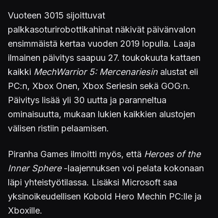
Vuoteen 3015 sijoittuvat
palkkasoturirobottikahinat näkivät päivänvalon
ensimmäistä kertaa vuoden 2019 lopulla. Laaja
ilmainen päivitys saapuu 27. toukokuuta kattaen
kaikki
MechWarrior 5: Mercenariesin
alustat eli
PC:n, Xbox Onen, Xbox Seriesin sekä GOG:n.
Päivitys lisää yli 30 uutta ja paranneltua
ominaisuutta, mukaan lukien kaikkien alustojen
välisen ristiin pelaamisen.
Piranha Games ilmoitti myös, että
Heroes of the
Inner Sphere
-laajennuksen voi pelata kokonaan
läpi yhteistyötilassa. Lisäksi Microsoft saa
yksinoikeudellisen Kobold Hero Mechin PC:lle ja
Xboxille.